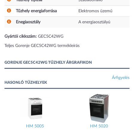
Tűzhely típusa
Szabadonálló
Tűzhely energiaforrása
Elektromos üzemű
Enegiaosztály
A energiaosztályú
Gyártói cikkszám:
GEC5C42WG
Teljes Gorenje GEC5C42WG termékleírás
GORENJE GEC5C42WG TŰZHELY ÁRGRAFIKON
Árfigyelés
HASONLÓ TŰZHELYEK
HM 5005
HM 5020