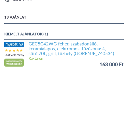
ÁRFIGYELÉS
1 kép
13 AJÁNLAT
KIEMELT AJÁNLATOK (1)
GEC5C42WG fehér, szabadonálló,
kerámialapos, elektromos, főzőzóna: 4,
sütő:70L, grill, tűzhely (GORENJE_740534)
200 vélemény
Raktáron
163 000 Ft