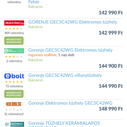
Fehér
vélemény
Raktáron
142 990 Ft
GORENJE GEC5C42WG Elektromos tűzhely
Raktáron
142 999 Ft
409 vélemény
Gorenje GEC5C42WG Elektromos tűzhely
Ingyenes szállítás
, 1 nap alatt
Raktáron
2 vélemény
144 900 Ft
Gorenje GEC5C42WG villanytűzhely
Raktáron
144 990 Ft
73 vélemény
Gorenje Elektromos tűzhely GEC5C42WG
148 990 Ft
Írj véleményt!
Gorenje TŰZHELY KERÁMIALAPOS