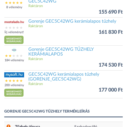
GEC5C42WG
Raktáron
8 vélemény
155 690 Ft
Gorenje GEC5C42WG kerámialapos tűzhely
Raktáron
161 830 Ft
Írj véleményt!
Gorenje GEC5C42WG TŰZHELY
KERÁMIALAPOS
Raktáron
184 vélemény
174 530 Ft
GEC5C42WG kerámialapos tűzhely
(GORENJE_GEC5C42WG)
Raktáron
200 vélemény
177 000 Ft
GORENJE GEC5C42WG TŰZHELY TERMÉKLEÍRÁS