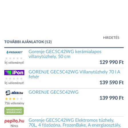
HIRDETÉS
TOVÁBBI AJÁNLATOK (12)
Gorenje GEC5C42WG kerámialapos
villanytűzhely, 50 cm
129 990 Ft
Írj véleményt!
GORENJE GEC5C42WG Villanytűzhely 70 l A
fehér
139 590 Ft
Írj véleményt!
GORENJE GEC5C42WG
139 990 Ft
716 vélemény
Gorenje GEC5C42WG Elektromos tűzhely,
70L, 4 főzőzóna, FrozenBake, A energiaosztály,
Nincs