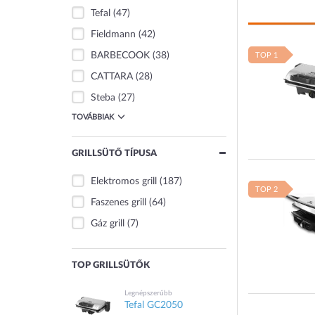
Tefal
(47)
Fieldmann
(42)
BARBECOOK
(38)
TOP 1
CATTARA
(28)
Steba
(27)
TOVÁBBIAK
GRILLSÜTŐ TÍPUSA
Elektromos grill
(187)
TOP 2
Faszenes grill
(64)
Gáz grill
(7)
TOP GRILLSÜTŐK
Legnépszerűbb
Tefal GC2050