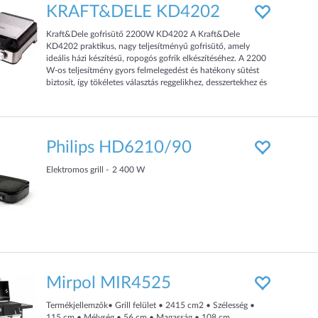
KRAFT&DELE KD4202
Kraft&Dele gofrisütő 2200W KD4202 A Kraft&Dele
KD4202 praktikus, nagy teljesítményű gofrisütő, amely
ideális házi készítésű, ropogós gofrik elkészítéséhez. A 2200
W-os teljesítmény gyors felmelegedést és hatékony sütést
biztosít, így tökéletes választás reggelikhez, desszertekhez és
édes harapnivalókhoz. A készülék egyszerre akár 4 gofri
sütésére alkalmas, ezért családi használatra is kényelmes
megoldás. A 25 × 21,6 cm-es sütőfelület tapadás
Philips HD6210/90
Elektromos grill
2 400
W
Mirpol MIR4525
Termékjellemzők• Grill felület • 2415 cm2 • Szélesség •
115 cm • Mélység • 56 cm • Magasság • 108 cm