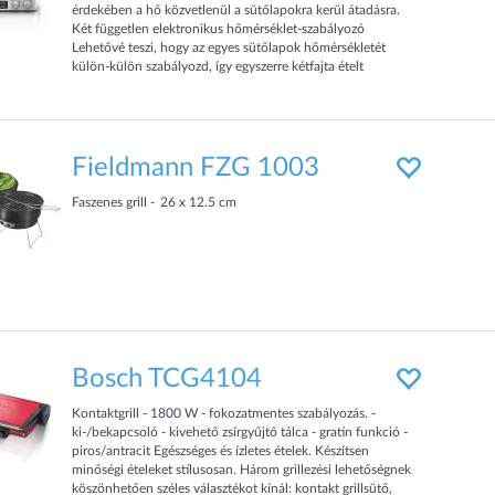
érdekében a hő közvetlenül a sütőlapokra kerül átadásra.
Két független elektronikus hőmérséklet-szabályozó
Lehetővé teszi, hogy az egyes sütőlapok hőmérsékletét
külön-külön szabályozd, így egyszerre kétfajta ételt
készíthetsz két különböző hőmérsékleten. 2000 wattos
grillező teljesítmény Élvezd a gyors felfűtést és a
professzionális grillezéshez elegendő pazar teljesítményt. Tá
Fieldmann FZG 1003
Faszenes grill
26 x 12.5 cm
Bosch TCG4104
Kontaktgrill - 1800 W - fokozatmentes szabályozás. -
ki-/bekapcsoló - kivehető zsírgyűjtő tálca - gratin funkció -
piros/antracit Egészséges és ízletes ételek. Készítsen
minőségi ételeket stílusosan. Három grillezési lehetőségnek
köszönhetően széles választékot kínál: kontakt grillsütő,