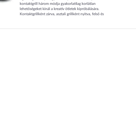
kontaktgrill három módja gyakorlatilag korlátlan
lehetőségeket kínál a kreatív ötletek kipróbálására.
Kontaktgrillként zárva, asztali grillként nyitva, felső és
alsósütésnél, gratinhoz vagy felmelegítéshez - sütéshez,
grillezéshez, gratinhgoz vagy melegítéshez. Lédús steak,
ízletes hamburger, ropogós, aranybarna sata nyárs, pirítós,
paninik, szendvics