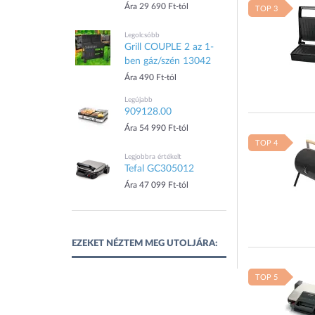
Ára 29 690 Ft-tól
TOP 3
Legolcsóbb
Grill COUPLE 2 az 1-
ben gáz/szén 13042
Ára 490 Ft-tól
Legújabb
909128.00
Ára 54 990 Ft-tól
TOP 4
Legjobbra értékelt
Tefal GC305012
Ára 47 099 Ft-tól
EZEKET NÉZTEM MEG UTOLJÁRA:
TOP 5