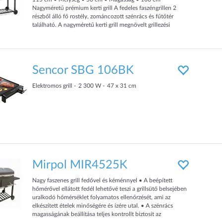
Nagyméretű prémium kerti grill A fedeles faszéngrillen 2
részből álló fő rostély, zománcozott szénrács és fűtőtér
található. A nagyméretű kerti grill megnövelt grillezési
felülettel rendelkezik , amely lehetővé teszi különféle ételek
elkészítését egyszerre nagy mennyiségben. A nagy grilltálnak
fogantyúval ellátott záró fedele van. Cs
Sencor SBG 106BK
Elektromos grill
2 300
W
47 x 31 cm
Mirpol MIR4525K
Nagy faszenes grill fedővel és kéménnyel • A beépített
hőmérővel ellátott fedél lehetővé teszi a grillsütő belsejében
uralkodó hőmérséklet folyamatos ellenőrzését, ami az
elkészített ételek minőségére és ízére utal. • A szénrács
magasságának beállítása teljes kontrollt biztosít az