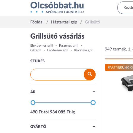
Főoldal
Háztartási gép
Grillsütő
Grillsütő vásárlás
Elektromos grill
Faszenes grill
949 termék, 1. 
Gázgrill
Landmann grill
Klarstein grill
SZŰRÉS
PARTNERÜNK KI
ÁR
490 Ft
-tól
934 085 Ft
-ig
GYÁRTÓ