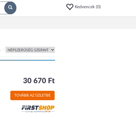
Kedvencek (
0
)
s /
30 670 Ft
TOVÁBB AZ ÜZLETBE