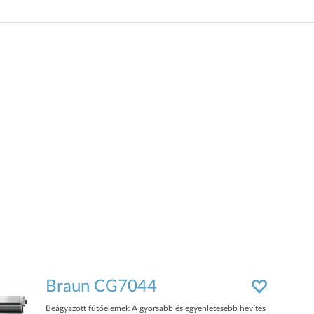
ételkészítés és a szén utántöltése folyamata felett. • A
faszenes grill kéménysel és szellőzőnyílásokkal van
felszerelve, amelyek megkönnyítik a faszén g
Braun CG7044
Beágyazott fűtőelemek A gyorsabb és egyenletesebb hevítés