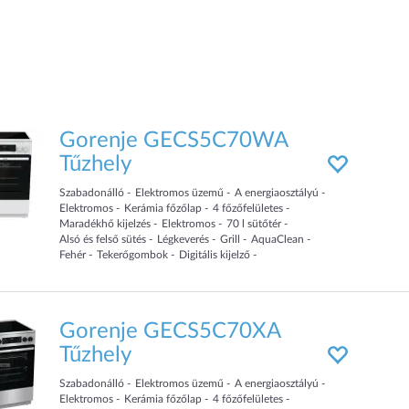
Gorenje GECS5C70WA
Tűzhely
Szabadonálló
Elektromos üzemű
A energiaosztályú
Elektromos
Kerámia főzőlap
4
főzőfelületes
Maradékhő kijelzés
Elektromos
70
l sütőtér
Alsó és felső sütés
Légkeverés
Grill
AquaClean
Fehér
Tekerőgombok
Digitális kijelző
Teleszkópos sütősín
50
cm
széles
Gorenje GECS5C70XA
Tűzhely
Szabadonálló
Elektromos üzemű
A energiaosztályú
Elektromos
Kerámia főzőlap
4
főzőfelületes