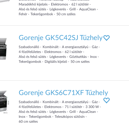
Maradékhő kijelzés
Elektromos
62
l sütőtér
Alsó és felső sütés
Légkeverés
Grill
AquaClean
Fehér
Tekerőgombok
50
cm
széles
Gorenje GK5C42SJ Tűzhely
Szabadonálló
Kombinált
A energiaosztályú
Gáz
4
főzőfelületes
Elektromos
62
l sütőtér
Alsó és felső sütés
Légkeverés
Gőztisztítás
Inox
Tekerőgombok
Digitális kijelző
50
cm
széles
Gorenje GKS6C71XF Tűzhely
Szabadonálló
Kombinált
A energiaosztályú
Gáz
4
főzőfelületes
Elektromos
71
l sütőtér
3 300
W
Alsó és felső sütés
Légkeverés
Grill
AquaClean
Inox
Tekerőgombok
Teleszkópos sütősín
60
cm
széles