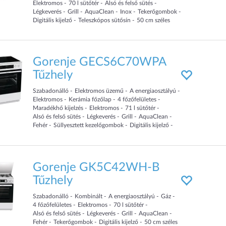
Elektromos
70
l sütőtér
Alsó és felső sütés
Légkeverés
Grill
AquaClean
Inox
Tekerőgombok
Digitális kijelző
Teleszkópos sütősín
50
cm
széles
Gorenje GECS6C70WPA
Tűzhely
Szabadonálló
Elektromos üzemű
A energiaosztályú
Elektromos
Kerámia főzőlap
4
főzőfelületes
Maradékhő kijelzés
Elektromos
71
l sütőtér
Alsó és felső sütés
Légkeverés
Grill
AquaClean
Fehér
Süllyesztett kezelőgombok
Digitális kijelző
60
cm
széles
Gorenje GK5C42WH-B
Tűzhely
Szabadonálló
Kombinált
A energiaosztályú
Gáz
4
főzőfelületes
Elektromos
70
l sütőtér
Alsó és felső sütés
Légkeverés
Grill
AquaClean
Fehér
Tekerőgombok
Digitális kijelző
50
cm
széles