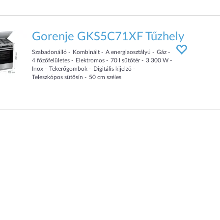
Gorenje GKS5C71XF Tűzhely
Szabadonálló
Kombinált
A energiaosztályú
Gáz
4
főzőfelületes
Elektromos
70
l sütőtér
3 300
W
Inox
Tekerőgombok
Digitális kijelző
Teleszkópos sütősín
50
cm
széles