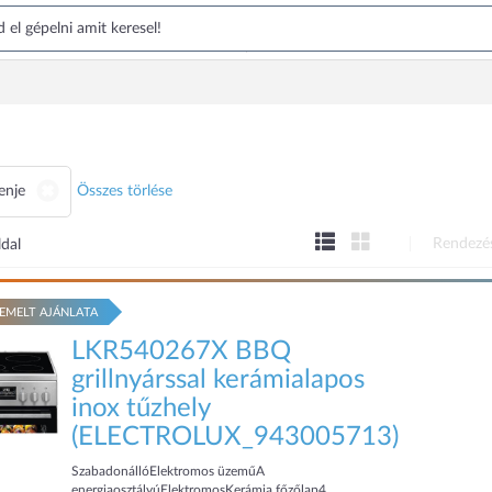
enje
Összes törlése
Rendezé
ldal
EMELT AJÁNLATA
LKR540267X BBQ
grillnyárssal kerámialapos
inox tűzhely
(ELECTROLUX_943005713)
SzabadonállóElektromos üzeműA
energiaosztályúElektromosKerámia főzőlap4