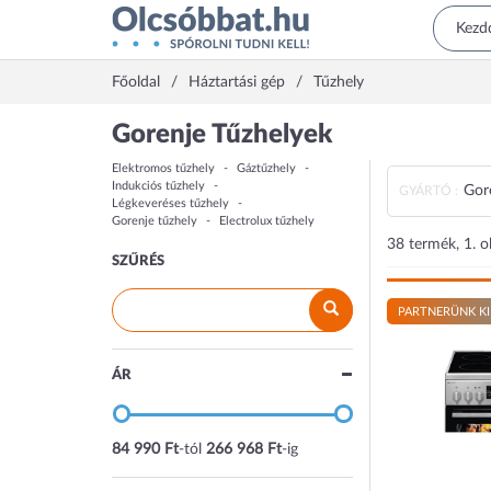
Főoldal
Háztartási gép
Tűzhely
Gorenje Tűzhelyek
Elektromos tűzhely
Gáztűzhely
Indukciós tűzhely
Gor
GYÁRTÓ :
Légkeveréses tűzhely
Gorenje tűzhely
Electrolux tűzhely
38 termék, 1. o
SZŰRÉS
PARTNERÜNK KI
ÁR
84 990 Ft
-tól
266 968 Ft
-ig