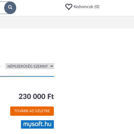
Kedvencek (
0
)
s /
230 000 Ft
TOVÁBB AZ ÜZLETBE