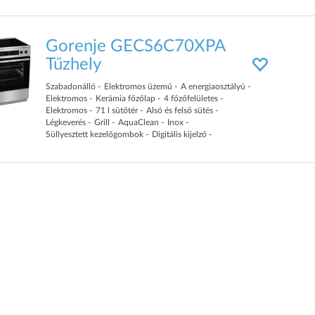
Gorenje GECS6C70XPA
Tűzhely
Szabadonálló
Elektromos üzemű
A energiaosztályú
Elektromos
Kerámia főzőlap
4
főzőfelületes
Elektromos
71
l sütőtér
Alsó és felső sütés
Légkeverés
Grill
AquaClean
Inox
Süllyesztett kezelőgombok
Digitális kijelző
Teleszkópos sütősín
60
cm
széles