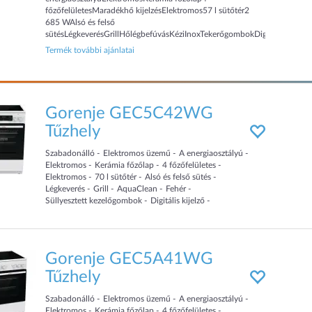
főzőfelületesMaradékhő kijelzésElektromos57 l sütőtér2
685 WAlsó és felső
sütésLégkeverésGrillHőlégbefúvásKéziInoxTekerőgombokDigitális
kijelzőTeleszkópos sütősín50 cm széles
Termék további ajánlatai
Gorenje GEC5C42WG
Tűzhely
Szabadonálló
Elektromos üzemű
A energiaosztályú
Elektromos
Kerámia főzőlap
4
főzőfelületes
Elektromos
70
l sütőtér
Alsó és felső sütés
Légkeverés
Grill
AquaClean
Fehér
Süllyesztett kezelőgombok
Digitális kijelző
Teleszkópos sütősín
50
cm
széles
Gorenje GEC5A41WG
Tűzhely
Szabadonálló
Elektromos üzemű
A energiaosztályú
Elektromos
Kerámia főzőlap
4
főzőfelületes