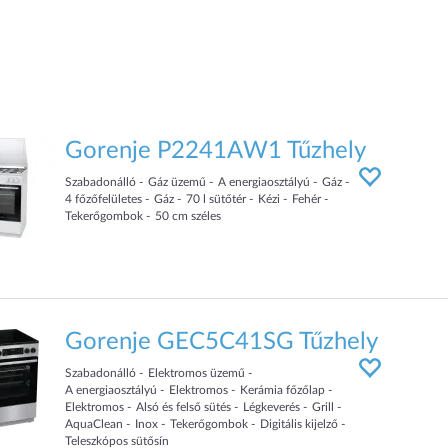
Gorenje P2241AW1 Tűzhely
Szabadonálló
Gáz üzemű
A energiaosztályú
Gáz
4
főzőfelületes
Gáz
70
l sütőtér
Kézi
Fehér
Tekerőgombok
50
cm
széles
Gorenje GEC5C41SG Tűzhely
Szabadonálló
Elektromos üzemű
A energiaosztályú
Elektromos
Kerámia főzőlap
Elektromos
Alsó és felső sütés
Légkeverés
Grill
AquaClean
Inox
Tekerőgombok
Digitális kijelző
Teleszkópos sütősín