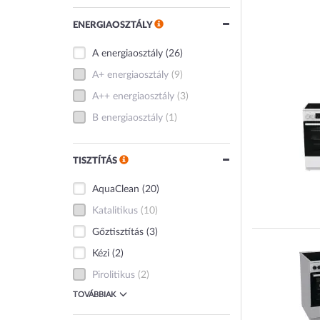
ENERGIAOSZTÁLY
A energiaosztály
(26)
A+ energiaosztály
(9)
A++ energiaosztály
(3)
B energiaosztály
(1)
TISZTÍTÁS
AquaClean
(20)
Katalitikus
(10)
Gőztisztítás
(3)
Kézi
(2)
Pirolitikus
(2)
TOVÁBBIAK