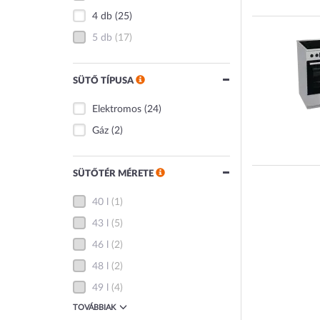
4 db
(25)
5 db
(17)
SÜTŐ TÍPUSA
Elektromos
(24)
Gáz
(2)
SÜTŐTÉR MÉRETE
40 l
(1)
43 l
(5)
46 l
(2)
48 l
(2)
49 l
(4)
TOVÁBBIAK