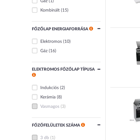
Gáz
(1)
Kombinált
(15)
FŐZŐLAP ENERGIAFORRÁSA
Elektromos
(10)
Gáz
(16)
ELEKTROMOS FŐZŐLAP TÍPUSA
Indukciós
(2)
Kerámia
(8)
Vasmagos
(3)
FŐZŐFELÜLETEK SZÁMA
3 db
(1)