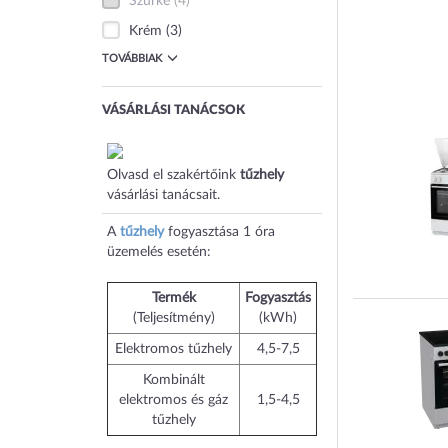
Szürke
(4)
Krém
(3)
TOVÁBBIAK
VÁSÁRLÁSI TANÁCSOK
Olvasd el szakértőink
tűzhely
vásárlási tanácsait.
A
tűzhely
fogyasztása 1 óra
üzemelés esetén:
Termék
Fogyasztás
(Teljesítmény)
(kWh)
Elektromos tűzhely
4,5-7,5
Kombinált
elektromos és gáz
1,5-4,5
tűzhely