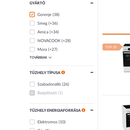
GYÁRTÓ
Gorenje
(38)
Smeg
(+36)
Amica
(+34)
NOVACOOK
(+28)
TOP 20
Mora
(+27)
TOVÁBBIAK
TŰZHELY TÍPUSA
Szabadonálló
(26)
Beépíthető
(1)
TŰZHELY ENERGIAFORRÁSA
Elektromos
(10)