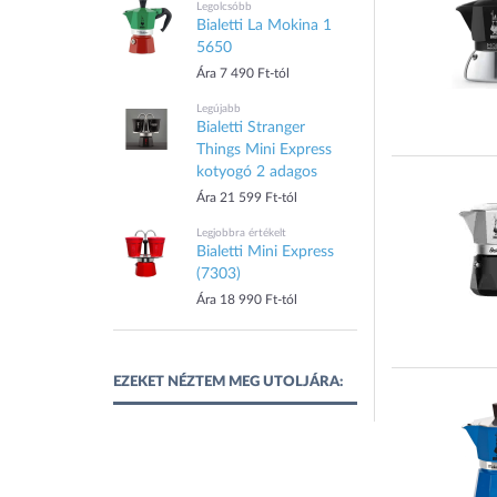
Legolcsóbb
Bialetti La Mokina 1
5650
Ára 7 490 Ft-tól
Legújabb
Bialetti Stranger
Things Mini Express
kotyogó 2 adagos
Ára 21 599 Ft-tól
Legjobbra értékelt
Bialetti Mini Express
(7303)
Ára 18 990 Ft-tól
EZEKET NÉZTEM MEG UTOLJÁRA: