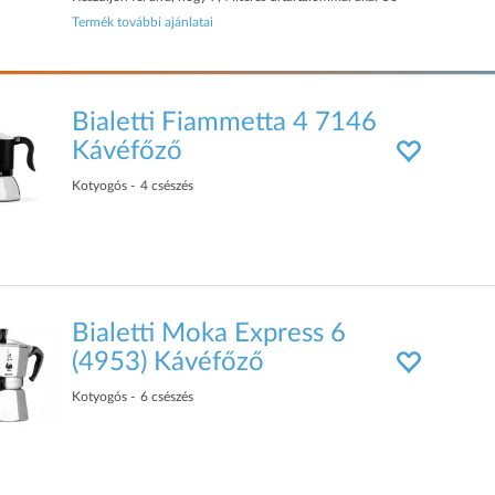
csésze 150 ml kávét főzhessen, anélkül hogy elveszítené a
Termék további ajánlatai
gazdag í...
Bialetti Fiammetta 4 7146
Kávéfőző
Kotyogós
4
csészés
Bialetti Moka Express 6
(4953) Kávéfőző
Kotyogós
6
csészés