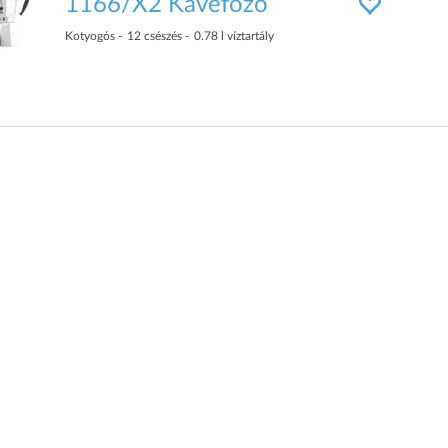
1166/X2 Kávéfőző
Kotyogós
12
csészés
0.78
l víztartály