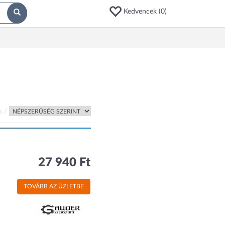
Kedvencek (
0
)
s /
27 940 Ft
TOVÁBB AZ ÜZLETBE