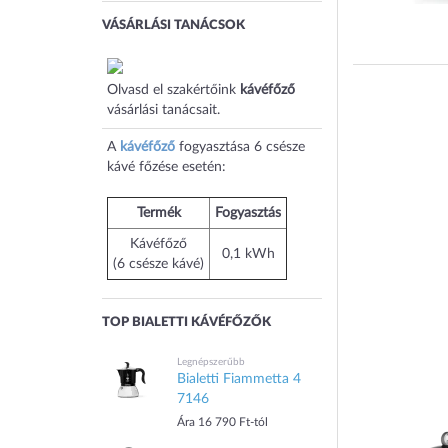
VÁSÁRLÁSI TANÁCSOK
Olvasd el szakértőink
kávéfőző
vásárlási tanácsait.
A
kávéfőző
fogyasztása 6 csésze
kávé főzése esetén:
Termék
Fogyasztás
Kávéfőző
0,1 kWh
(6 csésze kávé)
TOP BIALETTI KÁVÉFŐZŐK
Legnépszerűbb
Bialetti Fiammetta 4
7146
Ára 16 790 Ft-tól