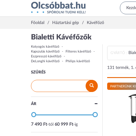
Főoldal
Háztartási gép
Kávéfőző
Bialetti Kávéfőzők
Kotyogós kávéfőző
Kapszulás kávéfőző
Filteres kávéfőző
Bial
GYÁRTÓ :
Eszpresszó kávéfőző
DeLonghi kávéfőző
Philips kávéfőző
131 termék, 1. 
SZŰRÉS
PARTNERÜNK KI
ÁR
7 490 Ft
-tól
60 999 Ft
-ig