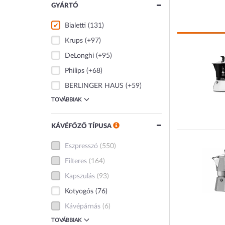
GYÁRTÓ
Bialetti
(131)
Krups
(+97)
DeLonghi
(+95)
Philips
(+68)
BERLINGER HAUS
(+59)
TOVÁBBIAK
KÁVÉFŐZŐ TÍPUSA
Eszpresszó
(550)
Filteres
(164)
Kapszulás
(93)
Kotyogós
(76)
Kávépárnás
(6)
TOVÁBBIAK