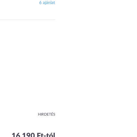
6 ajánlat
HIRDETÉS
16 190 Ft-tól