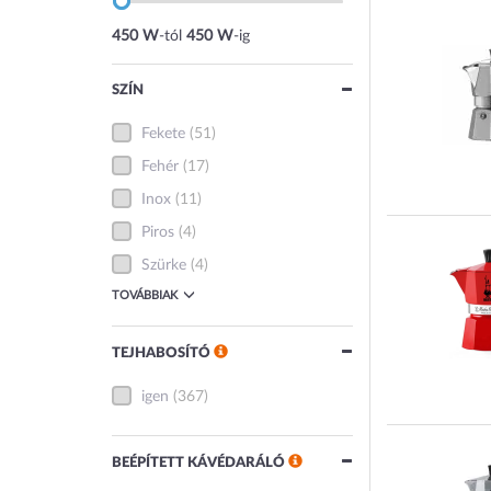
450 W
-tól
450 W
-ig
SZÍN
Fekete
(51)
Fehér
(17)
Inox
(11)
Piros
(4)
Szürke
(4)
TOVÁBBIAK
TEJHABOSÍTÓ
igen
(367)
BEÉPÍTETT KÁVÉDARÁLÓ