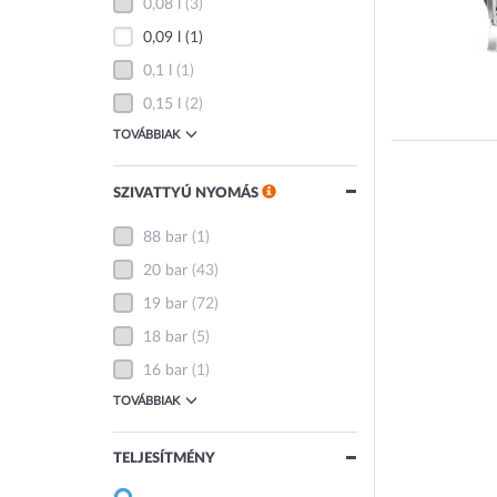
0,08 l
(3)
0,09 l
(1)
0,1 l
(1)
0,15 l
(2)
TOVÁBBIAK
SZIVATTYÚ NYOMÁS
88 bar
(1)
20 bar
(43)
19 bar
(72)
18 bar
(5)
16 bar
(1)
TOVÁBBIAK
TELJESÍTMÉNY