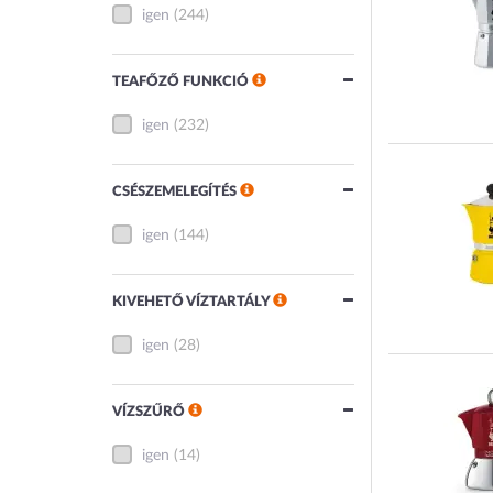
igen
(244)
TEAFŐZŐ FUNKCIÓ
igen
(232)
CSÉSZEMELEGÍTÉS
igen
(144)
KIVEHETŐ VÍZTARTÁLY
igen
(28)
VÍZSZŰRŐ
igen
(14)