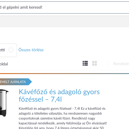
etti
Összes törlése
Rendezé
oldal
EMELT AJÁNLATA
Kávéfőző és adagoló gyors
főzéssel – 7,4l
Kávéfőző és adagoló gyors főzéssel - 7,4l Ez a kávéfőző és
adagoló a tökéletes választás, ha rendszeresen nagyobb
csoportoknak szeretne kávét főzni. Rendkívül nagy
kapacitással rendelkezik, amely felülmúlja az Ön elvárásait!
Készüljön fel arra, hogy 7,4 literes űrtartalommal akár 50