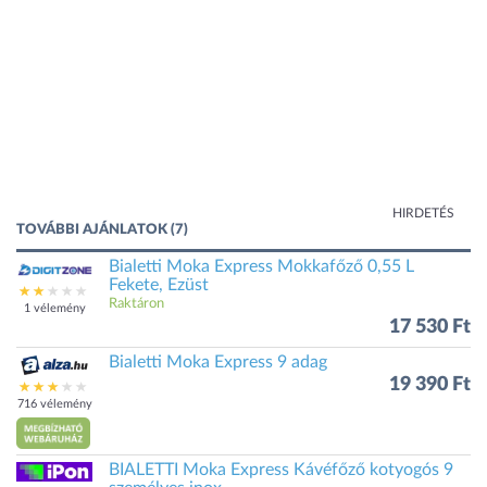
HIRDETÉS
TOVÁBBI AJÁNLATOK (7)
Bialetti Moka Express Mokkafőző 0,55 L
Fekete, Ezüst
Raktáron
1 vélemény
17 530 Ft
Bialetti Moka Express 9 adag
19 390 Ft
716 vélemény
BIALETTI Moka Express Kávéfőző kotyogós 9