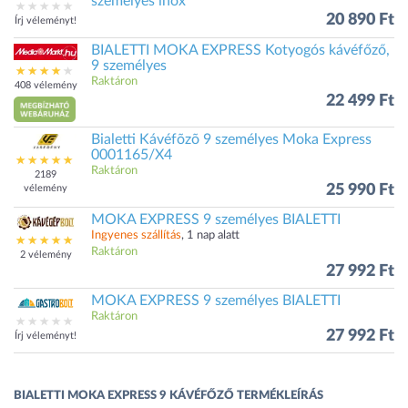
személyes inox
20 890 Ft
Írj véleményt!
BIALETTI MOKA EXPRESS Kotyogós kávéfőző,
9 személyes
Raktáron
408 vélemény
22 499 Ft
Bialetti Kávéfõzõ 9 személyes Moka Express
0001165/X4
Raktáron
2189
25 990 Ft
vélemény
MOKA EXPRESS 9 személyes BIALETTI
Ingyenes szállítás
, 1 nap alatt
Raktáron
2 vélemény
27 992 Ft
MOKA EXPRESS 9 személyes BIALETTI
Raktáron
27 992 Ft
Írj véleményt!
BIALETTI MOKA EXPRESS 9 KÁVÉFŐZŐ TERMÉKLEÍRÁS