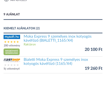
ÁRFIGYELÉS
1 kép
9 AJÁNLAT
KIEMELT AJÁNLATOK (2)
Moka Express 9 személyes inox kotyogós
kávéfőző (BIALETTI_1165/X4)
Raktáron
200 vélemény
20 100 Ft
Bialetti Moka Express 9 személyes inox
kotyogós kávéfőző (1165/X4)
19 260 Ft
Írj véleményt!