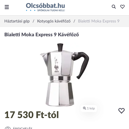
Háztartási gép
Kotyogós kávéfőző
Bialetti Moka Express 9
17 530 Ft
-tól