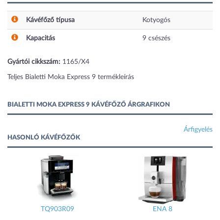
Kávéfőző típusa
Kotyogós
Kapacitás
9
csészés
Gyártói cikkszám:
1165/X4
Teljes Bialetti Moka Express 9 termékleírás
BIALETTI MOKA EXPRESS 9 KÁVÉFŐZŐ ÁRGRAFIKON
Árfigyelés
HASONLÓ KÁVÉFŐZŐK
TQ903R09
ENA 8