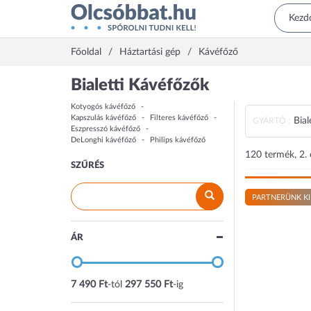
Főoldal
Háztartási gép
Kávéfőző
Bialetti Kávéfőzők
Kotyogós kávéfőző
Kapszulás kávéfőző
Filteres kávéfőző
Bial
GYÁRTÓ :
Eszpresszó kávéfőző
DeLonghi kávéfőző
Philips kávéfőző
120 termék, 2. 
SZŰRÉS
PARTNERÜNK KI
ÁR
7 490 Ft
-tól
297 550 Ft
-ig