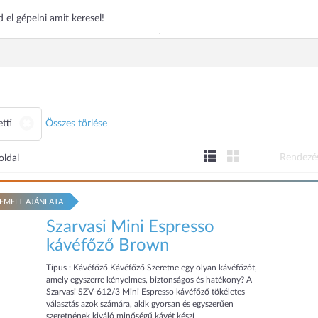
etti
Összes törlése
Rendezé
oldal
EMELT AJÁNLATA
Szarvasi Mini Espresso
kávéfőző Brown
Típus : Kávéfőző Kávéfőző Szeretne egy olyan kávéfőzőt,
amely egyszerre kényelmes, biztonságos és hatékony? A
Szarvasi SZV-612/3 Mini Espresso kávéfőző tökéletes
választás azok számára, akik gyorsan és egyszerűen
szeretnének kiváló minőségű kávét készí