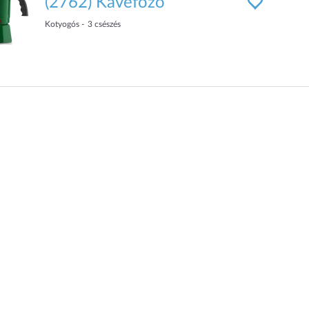
(2762) Kávéfőző
Kotyogós
3
csészés