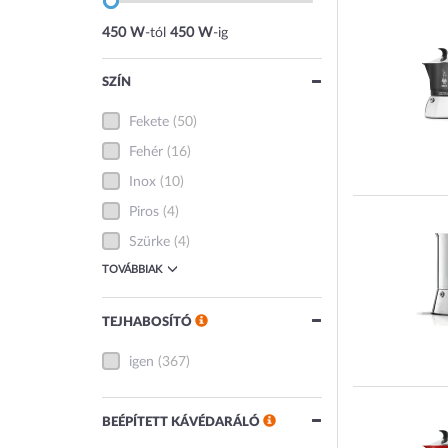
450 W
-tól
450 W
-ig
SZÍN
Fekete
(50)
Fehér
(16)
Inox
(10)
Piros
(4)
Szürke
(4)
TOVÁBBIAK
TEJHABOSÍTÓ
igen
(367)
BEÉPÍTETT KÁVÉDARÁLÓ