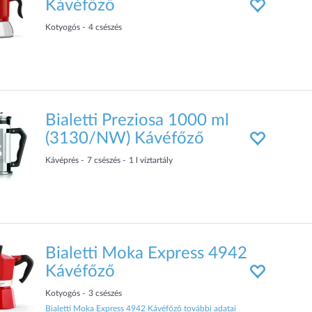
Kávéfőző
Kotyogós
4
csészés
Bialetti Preziosa 1000 ml
(3130/NW) Kávéfőző
Kávéprés
7
csészés
1
l víztartály
Bialetti Moka Express 4942
Kávéfőző
Kotyogós
3
csészés
Bialetti Moka Express 4942 Kávéfőző további adatai