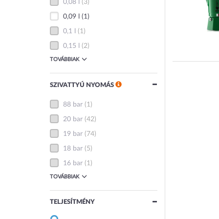
0,08 l
(3)
0,09 l
(1)
0,1 l
(1)
0,15 l
(2)
TOVÁBBIAK
SZIVATTYÚ NYOMÁS
88 bar
(1)
20 bar
(42)
19 bar
(74)
18 bar
(5)
16 bar
(1)
TOVÁBBIAK
TELJESÍTMÉNY