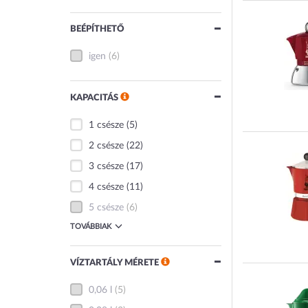
BEÉPÍTHETŐ
igen
(6)
KAPACITÁS
1 csésze
(5)
2 csésze
(22)
3 csésze
(17)
4 csésze
(11)
5 csésze
(6)
TOVÁBBIAK
VÍZTARTÁLY MÉRETE
0,06 l
(5)