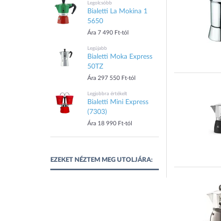
Legolcsóbb
Bialetti La Mokina 1
5650
Ára 7 490 Ft-tól
Legújabb
Bialetti Moka Express
50TZ
Ára 297 550 Ft-tól
Legjobbra értékelt
Bialetti Mini Express
(7303)
Ára 18 990 Ft-tól
EZEKET NÉZTEM MEG UTOLJÁRA: