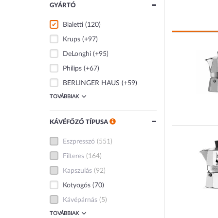
GYÁRTÓ
Bialetti
(120)
Krups
(+97)
DeLonghi
(+95)
Philips
(+67)
BERLINGER HAUS
(+59)
TOVÁBBIAK
KÁVÉFŐZŐ TÍPUSA
Eszpresszó
(551)
Filteres
(164)
Kapszulás
(92)
Kotyogós
(70)
Kávépárnás
(5)
TOVÁBBIAK