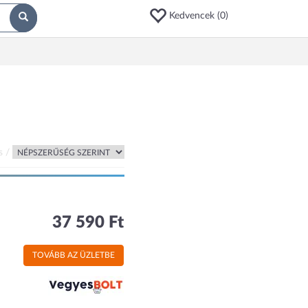
Kedvencek (
0
)
s /
37 590 Ft
TOVÁBB AZ ÜZLETBE