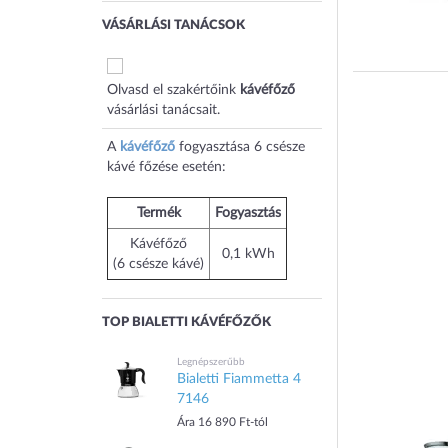
VÁSÁRLÁSI TANÁCSOK
Olvasd el szakértőink
kávéfőző
vásárlási tanácsait.
A
kávéfőző
fogyasztása 6 csésze
kávé főzése esetén:
Termék
Fogyasztás
Kávéfőző
0,1 kWh
(6 csésze kávé)
TOP BIALETTI KÁVÉFŐZŐK
Legnépszerűbb
Bialetti Fiammetta 4
7146
Ára 16 890 Ft-tól