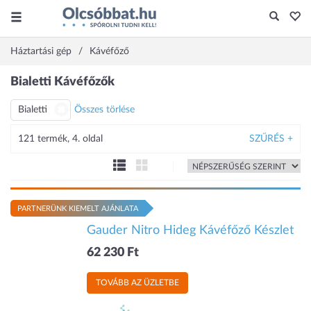
Háztartási gép
Kávéfőző
Bialetti Kávéfőzők
Bialetti
Összes törlése
121 termék, 4. oldal
SZŰRÉS +
PARTNERÜNK KIEMELT AJÁNLATA
Gauder Nitro Hideg Kávéfőző Készlet
62 230 Ft
TOVÁBB AZ ÜZLETBE