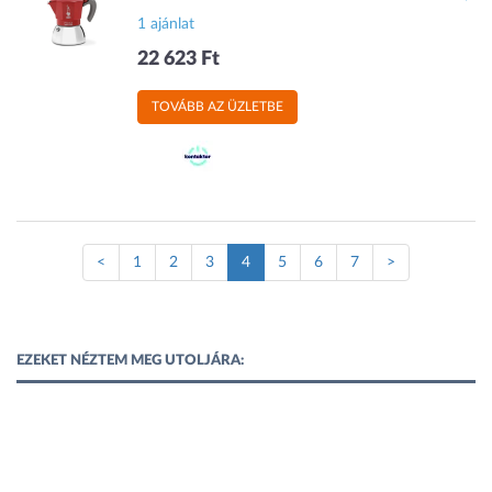
1 ajánlat
22 623 Ft
TOVÁBB AZ ÜZLETBE
(Jelenlegi
<
1
2
3
4
5
6
7
>
oldal)
EZEKET NÉZTEM MEG UTOLJÁRA: