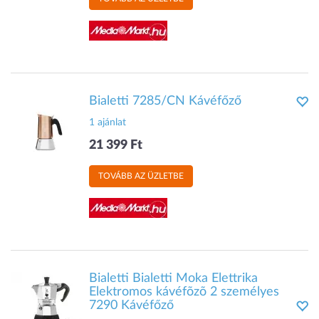
Bialetti 7285/CN Kávéfőző
1 ajánlat
21 399 Ft
TOVÁBB AZ ÜZLETBE
Bialetti Bialetti Moka Elettrika
Elektromos kávéfõzõ 2 személyes
7290 Kávéfőző