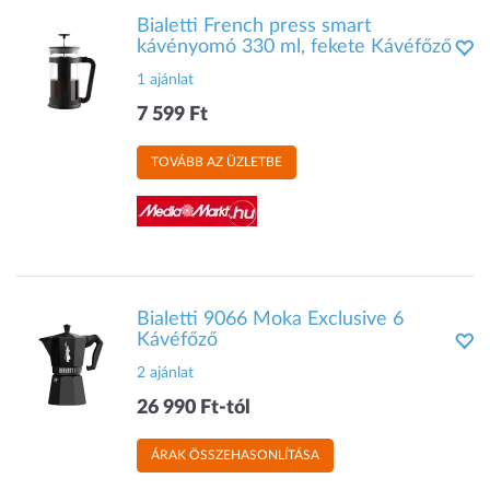
Bialetti French press smart
kávényomó 330 ml, fekete Kávéfőző
1 ajánlat
7 599 Ft
TOVÁBB AZ ÜZLETBE
Bialetti 9066 Moka Exclusive 6
Kávéfőző
2 ajánlat
26 990 Ft-tól
ÁRAK ÖSSZEHASONLÍTÁSA