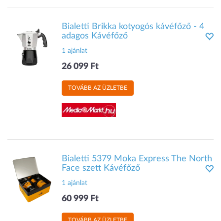
Bialetti Brikka kotyogós kávéfőző - 4
adagos Kávéfőző
1 ajánlat
26 099 Ft
TOVÁBB AZ ÜZLETBE
Bialetti 5379 Moka Express The North
Face szett Kávéfőző
1 ajánlat
60 999 Ft
TOVÁBB AZ ÜZLETBE