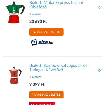
Bialetti Moka Express Italia 6
Kávéfőző
1 ajánlat
20 690 Ft
TOVÁBB AZ ÜZLETBE
Bialetti Rainbow kotyogós piros
1adagos Kávéfőző
1 ajánlat
9 099 Ft
TOVÁBB AZ ÜZLETBE