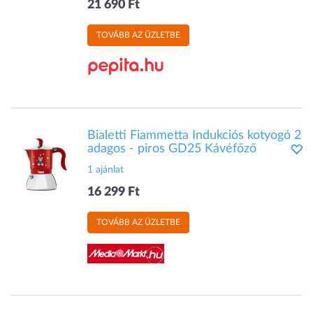
21 690 Ft
TOVÁBB AZ ÜZLETBE
Bialetti Fiammetta Indukciós kotyogó 2
adagos - piros GD25 Kávéfőző
1 ajánlat
16 299 Ft
TOVÁBB AZ ÜZLETBE