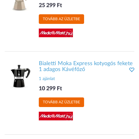
25 299 Ft
TOVÁBB AZ ÜZLETBE
Bialetti Moka Express kotyogós fekete
1 adagos Kávéfőző
1 ajánlat
10 299 Ft
TOVÁBB AZ ÜZLETBE