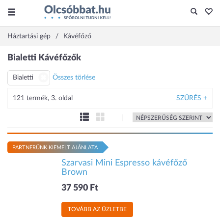
Háztartási gép
Kávéfőző
Bialetti Kávéfőzők
Bialetti
Összes törlése
121 termék, 3. oldal
SZŰRÉS +
PARTNERÜNK KIEMELT AJÁNLATA
Szarvasi Mini Espresso kávéfőző
Brown
37 590 Ft
TOVÁBB AZ ÜZLETBE