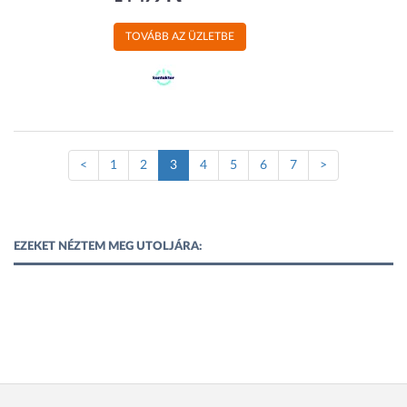
TOVÁBB AZ ÜZLETBE
(Jelenlegi
<
1
2
3
4
5
6
7
>
oldal)
EZEKET NÉZTEM MEG UTOLJÁRA: