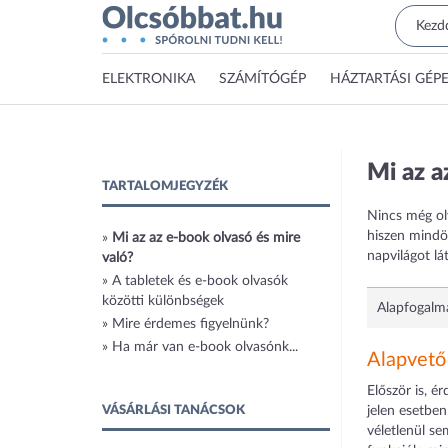
ELEKTRONIKA
SZÁMÍTÓGÉP
HÁZTARTÁSI GÉP
Mi az a
TARTALOMJEGYZÉK
Nincs még ol
hiszen mindö
»
Mi az az e-book olvasó és mire
napvilágot lá
való?
»
A tabletek és e-book olvasók
közötti különbségek
Alapfogalm
»
Mire érdemes figyelnünk?
»
Ha már van e-book olvasónk...
Alapvető
Először is, é
VÁSÁRLÁSI TANÁCSOK
jelen esetbe
véletlenül s