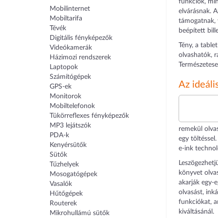
funkciók, mi
Mobilinternet
elvárásnak. 
Mobiltarifa
támogatnak, 
Tévék
beépített bil
Digitális fényképezők
Tény, a table
Videókamerák
olvashatók, r
Házimozi rendszerek
Természetese
Laptopok
Számítógépek
Az ideáli
GPS-ek
Monitorok
Mobiltelefonok
Tükörreflexes fényképezők
MP3 lejátszók
remekül olva
PDA-k
egy töltéssel
Kenyérsütők
e-ink technol
Sütők
Leszögezhetj
Tűzhelyek
könyvet olvas
Mosogatógépek
akarják egy-e
Vasalók
olvasást, ink
Hűtőgépek
funkciókat, 
Routerek
kiváltásánál.
Mikrohullámú sütők