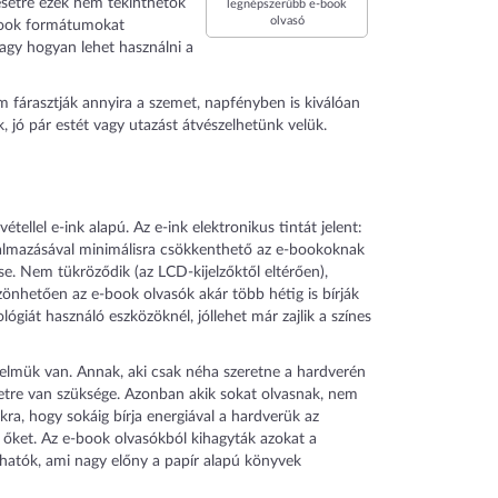
esetre ezek nem tekinthetők
legnépszerűbb e-book
olvasó
-book formátumokat
agy hogyan lehet használni a
m fárasztják annyira a szemet, napfényben is kiválóan
k, jó pár estét vagy utazást átvészelhetünk velük.
tellel e-ink alapú. Az e-ink elektronikus tintát jelent:
kalmazásával minimálisra csökkenthető az e-bookoknak
ése. Nem tükröződik (az LCD-kijelzőktől eltérően),
önhetően az e-book olvasók akár több hétig is bírják
ógiát használó eszközöknél, jóllehet már zajlik a színes
elmük van. Annak, aki csak néha szeretne a hardverén
bletre van szüksége. Azonban akik sokat olvasnak, nem
ra, hogy sokáig bírja energiával a hardverük az
ki őket. Az e-book olvasókból kihagyták azokat a
zhatók, ami nagy előny a papír alapú könyvek