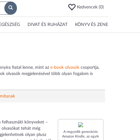
Kedvencek (
0
)
EGÉSZSÉG
DIVAT ÉS RUHÁZAT
KÖNYV ÉS ZENE
yira fiatal lenne, mint az
e-book olvasók
csoportja,
ook olvasók megjelenésével több olyan fogalom is
ámítanak
 a felhasználó könyveket –
k olvasókat tehát még
A negyedik generációs
gjelenhetnek olyan plusz
Amazon Kindle, az egyik