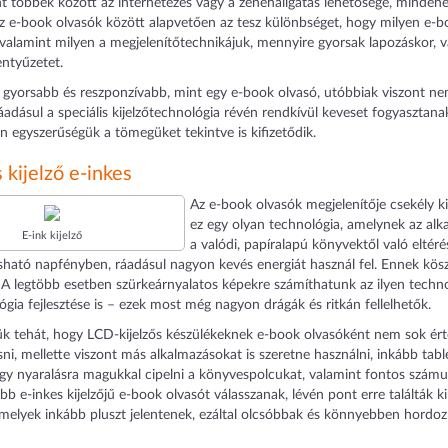
nt többek között az internetezés vagy a zenehallgatás lehetősége, minden
Az e-book olvasók között alapvetően az tesz különbséget, hogy milyen e
valamint milyen a megjelenítőtechnikájuk, mennyire gyorsak lapozáskor, v
lentyűzetet.
t gyorsabb és reszponzívabb, mint egy e-book olvasó, utóbbiak viszont ne
áadásul a speciális kijelzőtechnológia révén rendkívül keveset fogyasztana
n egyszerűségük a tömegüket tekintve is kifizetődik.
s kijelző e-inkes
Az e-book olvasók megjelenítője csekély kivé
ez egy olyan technológia, amelynek az al
E-ink kijelző
a valódi, papíralapú könyvektől való eltér
sható napfényben, ráadásul nagyon kevés energiát használ fel. Ennek kösz
. A legtöbb esetben szürkeárnyalatos képekre számíthatunk az ilyen technol
ógia fejlesztése is – ezek most még nagyon drágák és ritkán fellelhetők.
ük tehát, hogy LCD-kijelzős készülékeknek e-book olvasóként nem sok ért
ni, mellette viszont más alkalmazásokat is szeretne használni, inkább ta
gy nyaralásra magukkal cipelni a könyvespolcukat, valamint fontos számuk
ább e-inkes kijelzőjű e-book olvasót válasszanak, lévén pont erre találták 
amelyek inkább pluszt jelentenek, ezáltal olcsóbbak és könnyebben hordo