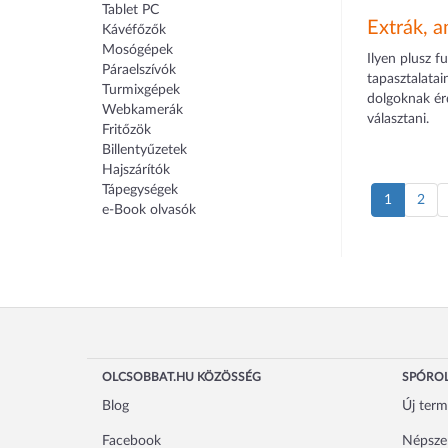
Tablet PC
Extrák, a
Kávéfőzők
Mosógépek
Ilyen plusz f
Páraelszívók
tapasztalatai
Turmixgépek
dolgoknak ér
Webkamerák
választani.
Fritőzök
Billentyűzetek
Hajszárítók
Tápegységek
1
2
e-Book olvasók
OLCSOBBAT.HU KÖZÖSSÉG
SPÓROL
Blog
Új ter
Facebook
Népsze