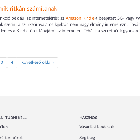
mik ritkán számítanak
unkció például az internetelérés: az
Amazon Kindle
-t beépített 3G- vagy 
nk szerint a szürkeárnyalatos kijelzőn nem nagy élmény internetezni. Továb
demes a Kindle-ön utánajárni az interneten. Tehát ha szeretnénk gyorsan 
3
4
Következő oldal »
NI TUDNI KELL!
HASZNOS
mékek
Vásárlási tanácsok
rű termékek
Segítség