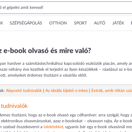
EK
SZÉPSÉGÁPOLÁS
OTTHON
SPORT
AUTÓ
JÁTÉK
z e-book olvasó és mire való?
yan hardver a számítástechnikához kapcsolódó eszközök piacán, amely ann
ssze néhány éve kezdtek el terjedni az ilyen készülékek – ráadásul az e-b
tott, amelyeket érdemes tisztázni a vásárlás előtt.
ak:
Alapvető tudnivalók
|
Az ideális kijelző e-inkes
|
Extrák, amik ritkán sz
 tudnivalók
rdemes tisztázni, hogy az e-book olvasó egy célhardver: arra szolgál, hogy
n elektronikus olvasmányokat, azaz e-bookokat – olvasson rajta. Az e-boo
em szabad összekeverni a
tabletekkel
, ugyanis bár egy e-book olvasónál me