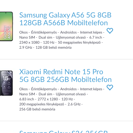
Samsung Galaxy A56 5G 8GB
128GB A566B Mobiltelefon
Okos
Érintőképernyős
Androidos
Internet képes
Nano SIM
Dual sim
Ujjlenyomat olvasó
6.7
inch
2340 x 1080
120
Hz
50
megapixeles fényképező
2.9
GHz
128
GB
belső memória
Xiaomi Redmi Note 15 Pro
5G 8GB 256GB Mobiltelefon
Okos
Érintőképernyős
Androidos
Internet képes
Nano SIM
Dual sim
Ujjlenyomat olvasó
6.83
inch
2772 x 1280
120
Hz
200
megapixeles fényképező
2.6
GHz
256
GB
belső memória