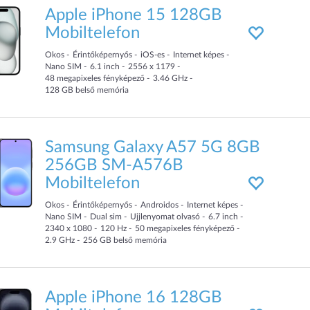
Apple iPhone 15 128GB
Mobiltelefon
Okos
Érintőképernyős
iOS-es
Internet képes
Nano SIM
6.1
inch
2556 x 1179
48
megapixeles fényképező
3.46
GHz
128
GB
belső memória
Samsung Galaxy A57 5G 8GB
256GB SM-A576B
Mobiltelefon
Okos
Érintőképernyős
Androidos
Internet képes
Nano SIM
Dual sim
Ujjlenyomat olvasó
6.7
inch
2340 x 1080
120
Hz
50
megapixeles fényképező
2.9
GHz
256
GB
belső memória
Apple iPhone 16 128GB