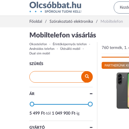
Főoldal
Szórakoztató elektronika
Mobiltelefon
Mobiltelefon vásárlás
Okostelefon
Érintőképernyős telefon
760 termék, 1. 
Androidos telefon
Ütésálló mobil
Dual sim mobil
SZŰRÉS
PARTNERÜNK KI
ÁR
5 499 Ft
-tól
1 049 900 Ft
-ig
GYÁRTÓ