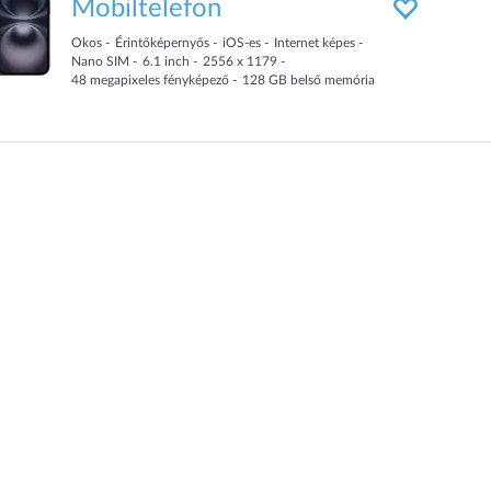
Mobiltelefon
Okos
Érintőképernyős
iOS-es
Internet képes
Nano SIM
6.1
inch
2556 x 1179
48
megapixeles fényképező
128
GB
belső memória