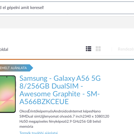
Rendezé
oldal
EMELT AJÁNLATA
Samsung - Galaxy A56 5G
8/256GB DualSIM -
Awesome Graphite - SM-
A566BZKCEUE
OkosÉrintőképernyősAndroidosInternet képesNano
SIMDual simUjjlenyomat olvasó6.7 inch2340 x 1080120
Hz50 megapixeles fényképező2.9 GHz256 GB belső
memória
Termék további ajánlatai