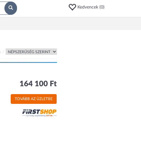
Kedvencek (
0
)
s /
164 100 Ft
TOVÁBB AZ ÜZLETBE