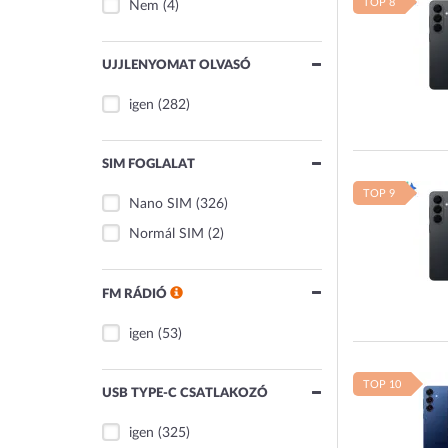
TOP 8
Nem
(4)
UJJLENYOMAT OLVASÓ
igen
(282)
SIM FOGLALAT
TOP 9
Nano SIM
(326)
Normál SIM
(2)
FM RÁDIÓ
igen
(53)
TOP 10
USB TYPE-C CSATLAKOZÓ
igen
(325)