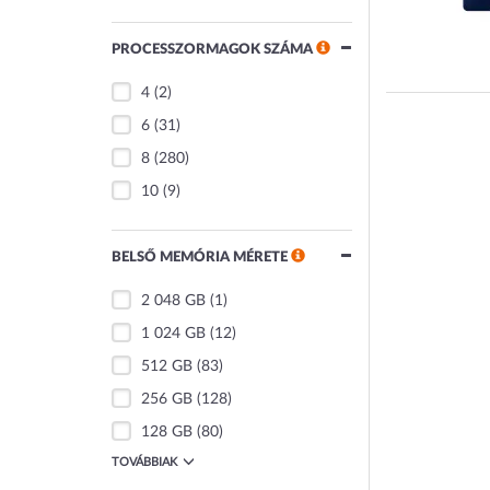
PROCESSZORMAGOK SZÁMA
4
(2)
6
(31)
8
(280)
10
(9)
BELSŐ MEMÓRIA MÉRETE
2 048 GB
(1)
1 024 GB
(12)
512 GB
(83)
256 GB
(128)
128 GB
(80)
TOVÁBBIAK