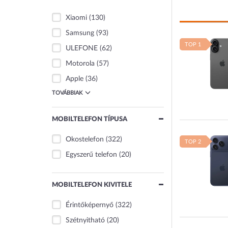
Xiaomi
(130)
Samsung
(93)
TOP 1
ULEFONE
(62)
Motorola
(57)
Apple
(36)
TOVÁBBIAK
MOBILTELEFON TÍPUSA
Okostelefon
(322)
TOP 2
Egyszerű telefon
(20)
MOBILTELEFON KIVITELE
Érintőképernyő
(322)
Szétnyitható
(20)