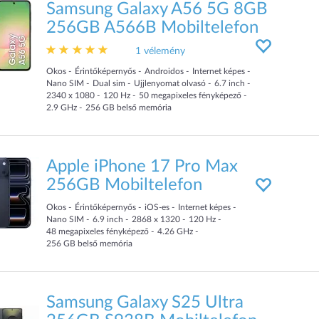
Samsung Galaxy A56 5G 8GB
256GB A566B Mobiltelefon
1 vélemény
Okos
Érintőképernyős
Androidos
Internet képes
Nano SIM
Dual sim
Ujjlenyomat olvasó
6.7
inch
2340 x 1080
120
Hz
50
megapixeles fényképező
2.9
GHz
256
GB
belső memória
Apple iPhone 17 Pro Max
256GB Mobiltelefon
Okos
Érintőképernyős
iOS-es
Internet képes
Nano SIM
6.9
inch
2868 x 1320
120
Hz
48
megapixeles fényképező
4.26
GHz
256
GB
belső memória
Samsung Galaxy S25 Ultra