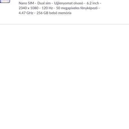
Nano SIM
Dual sim
Ujjlenyomat olvasó
6.2
inch
2340 x 1080
120
Hz
50
megapixeles fényképező
4.47
GHz
256
GB
belső memória