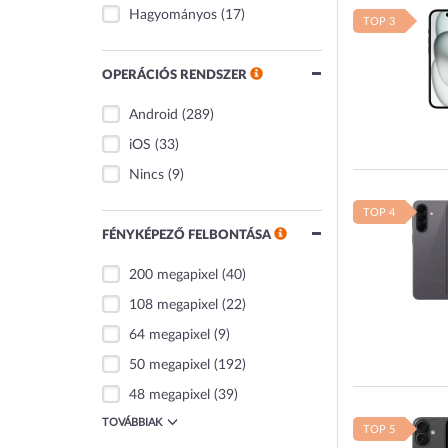
Hagyományos
(17)
TOP 3
OPERÁCIÓS RENDSZER
Android
(289)
iOS
(33)
Nincs
(9)
TOP 4
FÉNYKÉPEZŐ FELBONTÁSA
200 megapixel
(40)
108 megapixel
(22)
64 megapixel
(9)
50 megapixel
(192)
48 megapixel
(39)
TOVÁBBIAK
TOP 5