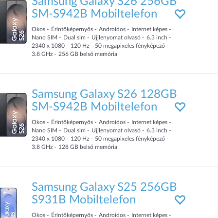
Samsung Galaxy S26 256GB
SM-S942B Mobiltelefon
Okos
Érintőképernyős
Androidos
Internet képes
Nano SIM
Dual sim
Ujjlenyomat olvasó
6.3
inch
2340 x 1080
120
Hz
50
megapixeles fényképező
3.8
GHz
256
GB
belső memória
Samsung Galaxy S26 128GB
SM-S942B Mobiltelefon
Okos
Érintőképernyős
Androidos
Internet képes
Nano SIM
Dual sim
Ujjlenyomat olvasó
6.3
inch
2340 x 1080
120
Hz
50
megapixeles fényképező
3.8
GHz
128
GB
belső memória
Samsung Galaxy S25 256GB
S931B Mobiltelefon
Okos
Érintőképernyős
Androidos
Internet képes