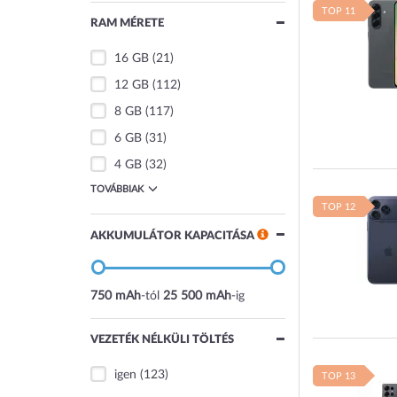
TOP 11
RAM MÉRETE
16 GB
(21)
12 GB
(112)
8 GB
(117)
6 GB
(31)
4 GB
(32)
TOVÁBBIAK
TOP 12
AKKUMULÁTOR KAPACITÁSA
750 mAh
-tól
25 500 mAh
-ig
VEZETÉK NÉLKÜLI TÖLTÉS
igen
(123)
TOP 13