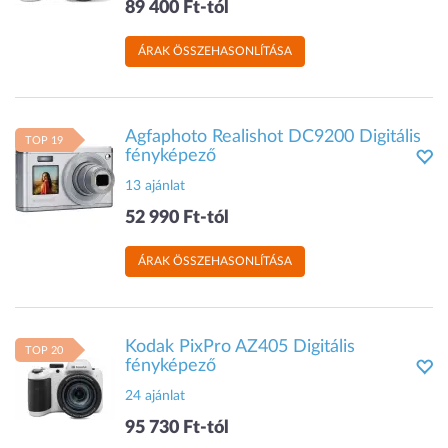
89 400 Ft-tól
ÁRAK ÖSSZEHASONLÍTÁSA
Agfaphoto Realishot DC9200 Digitális
TOP 19
fényképező
13 ajánlat
52 990 Ft-tól
ÁRAK ÖSSZEHASONLÍTÁSA
Kodak PixPro AZ405 Digitális
TOP 20
fényképező
24 ajánlat
95 730 Ft-tól