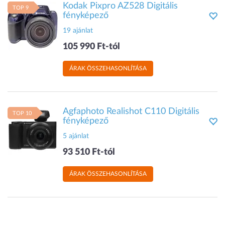
Kodak Pixpro AZ528 Digitális
TOP 9
fényképező
19 ajánlat
105 990 Ft-tól
ÁRAK ÖSSZEHASONLÍTÁSA
Agfaphoto Realishot C110 Digitális
TOP 10
fényképező
5 ajánlat
93 510 Ft-tól
ÁRAK ÖSSZEHASONLÍTÁSA