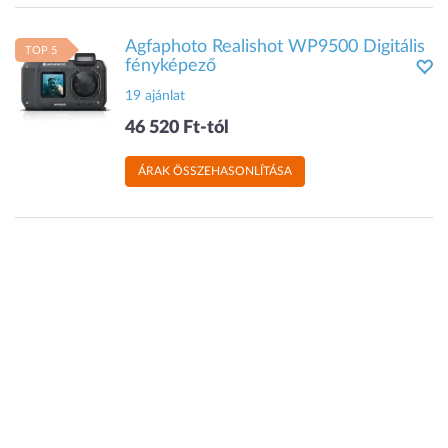
Agfaphoto Realishot WP9500 Digitális
TOP 5
fényképező
19 ajánlat
46 520 Ft-tól
ÁRAK ÖSSZEHASONLÍTÁSA