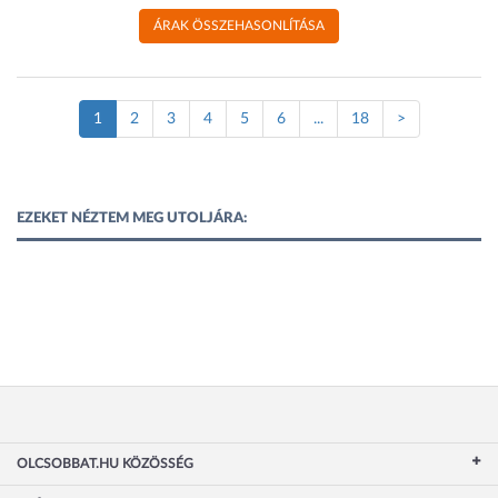
ÁRAK ÖSSZEHASONLÍTÁSA
(Jelenlegi
1
2
3
4
5
6
...
18
>
oldal)
EZEKET NÉZTEM MEG UTOLJÁRA:
OLCSOBBAT.HU KÖZÖSSÉG