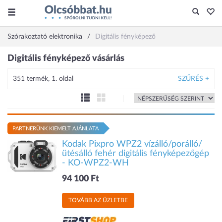
Szórakoztató elektronika
Digitális fényképező
Digitális fényképező vásárlás
351 termék, 1. oldal
SZŰRÉS +
PARTNERÜNK KIEMELT AJÁNLATA
Kodak Pixpro WPZ2 vízálló/porálló/
ütésálló fehér digitális fényképezőgép
- KO-WPZ2-WH
94 100 Ft
TOVÁBB AZ ÜZLETBE