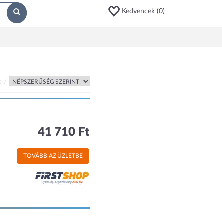
Kedvencek (
0
)
s /
41 710 Ft
TOVÁBB AZ ÜZLETBE