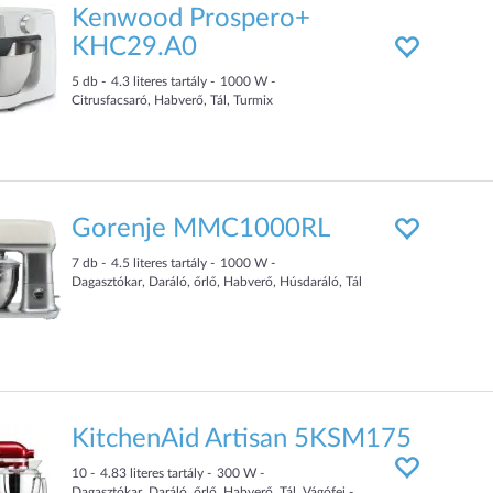
Kenwood Prospero+
KHC29.A0
5 db
4.3
literes tartály
1000 W
Citrusfacsaró, Habverő, Tál, Turmix
Gorenje MMC1000RL
7 db
4.5
literes tartály
1000 W
Dagasztókar, Daráló, őrlő, Habverő, Húsdaráló, Tál
KitchenAid Artisan 5KSM175
10
4.83
literes tartály
300 W
Dagasztókar, Daráló, őrlő, Habverő, Tál, Vágófej