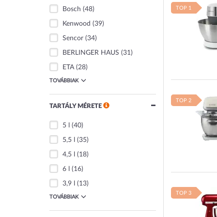
TOP 1
Bosch
(48)
Kenwood
(39)
Sencor
(34)
BERLINGER HAUS
(31)
ETA
(28)
TOVÁBBIAK
TOP 2
TARTÁLY MÉRETE
5 l
(40)
5,5 l
(35)
4,5 l
(18)
6 l
(16)
3,9 l
(13)
TOP 3
TOVÁBBIAK