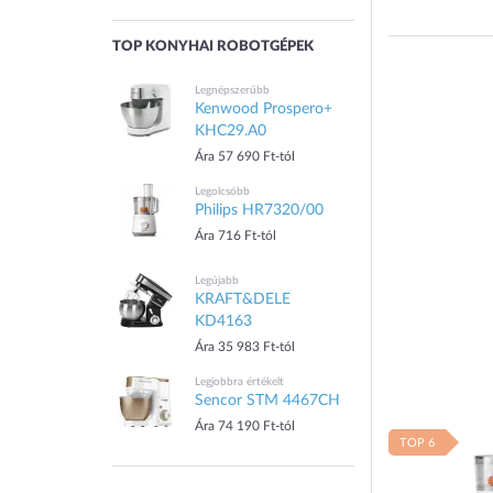
TOP KONYHAI ROBOTGÉPEK
Legnépszerűbb
Kenwood Prospero+
KHC29.A0
Ára 57 690 Ft-tól
Legolcsóbb
Philips HR7320/00
Ára 716 Ft-tól
Legújabb
KRAFT&DELE
KD4163
Ára 35 983 Ft-tól
Legjobbra értékelt
Sencor STM 4467CH
Ára 74 190 Ft-tól
TOP 6