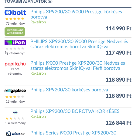
TOVÁBBI AJÁNLATOK (6)
Philips XP9200/30 i9000 Prestige körkéses
borotva
Raktáron
73 vélemény
114 990 Ft
PHILIPS XP9200/30 i9000 Prestige Nedves és
száraz elektromos borotva SkinIQ-val
117 490 Ft
Írj véleményt!
Philips i9000 Prestige XP9200/30 Nedves és
száraz elektromos SkinIQ-val Férfi borotva
Nincs
Raktáron
vélemény
118 890 Ft
Philips XP9200/30 körkéses borotva
118 890 Ft
13 vélemény
Philips XP9200/30 BOROTVA KÖRKÉSES
Raktáron
126 844 Ft
184 vélemény
Philips Series i9000 Prestige XP9200/30