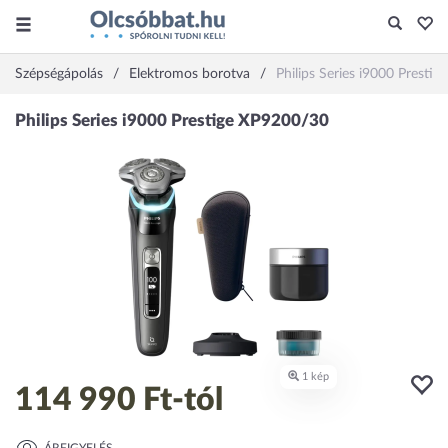
Szépségápolás
Elektromos borotva
Philips Series i9000 Presti
114 990 Ft
-tól