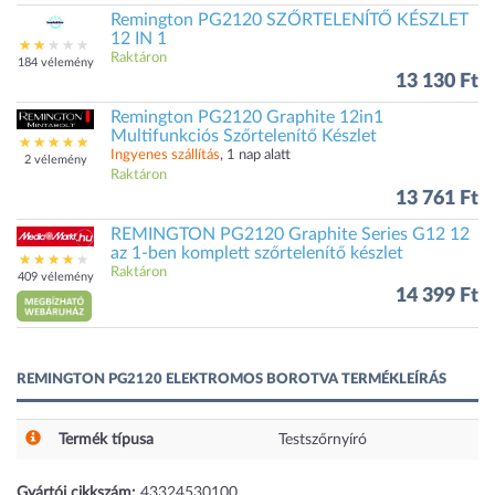
Remington PG2120 SZŐRTELENÍTŐ KÉSZLET
12 IN 1
Raktáron
184 vélemény
13 130 Ft
Remington PG2120 Graphite 12in1
Multifunkciós Szőrtelenítő Készlet
Ingyenes szállítás
, 1 nap alatt
2 vélemény
Raktáron
13 761 Ft
REMINGTON PG2120 Graphite Series G12 12
az 1-ben komplett szőrtelenítő készlet
Raktáron
409 vélemény
14 399 Ft
REMINGTON PG2120 ELEKTROMOS BOROTVA TERMÉKLEÍRÁS
Termék típusa
Testszőrnyíró
Gyártói cikkszám:
43324530100