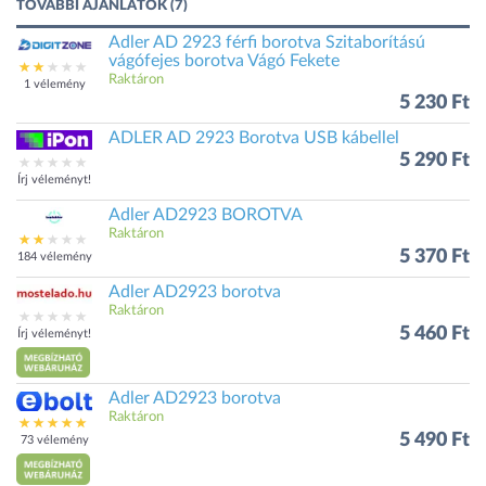
TOVÁBBI AJÁNLATOK (7)
Adler AD 2923 férfi borotva Szitaborítású
vágófejes borotva Vágó Fekete
Raktáron
1 vélemény
5 230 Ft
ADLER AD 2923 Borotva USB kábellel
5 290 Ft
Írj véleményt!
Adler AD2923 BOROTVA
Raktáron
5 370 Ft
184 vélemény
Adler AD2923 borotva
Raktáron
5 460 Ft
Írj véleményt!
Adler AD2923 borotva
Raktáron
5 490 Ft
73 vélemény