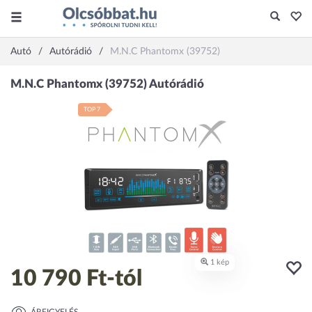
Autó
Autórádió
M.N.C Phantomx (39752)
TOP 7
10 790 Ft
-tól