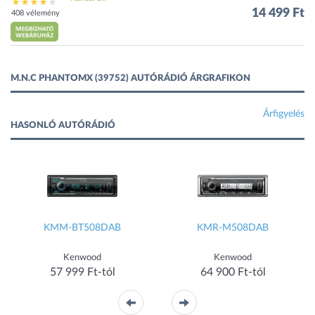
14 499 Ft
408 vélemény
M.N.C PHANTOMX (39752) AUTÓRÁDIÓ ÁRGRAFIKON
Árfigyelés
HASONLÓ AUTÓRÁDIÓ
KMM-BT508DAB
KMR-M508DAB
Kenwood
Kenwood
57 999 Ft-tól
64 900 Ft-tól