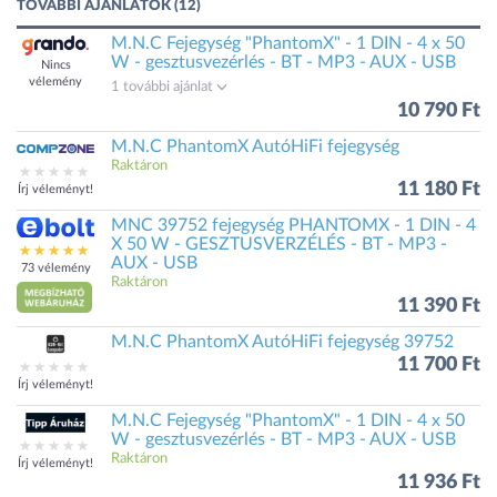
TOVÁBBI AJÁNLATOK (12)
M.N.C Fejegység "PhantomX" - 1 DIN - 4 x 50
W - gesztusvezérlés - BT - MP3 - AUX - USB
Nincs
vélemény
1 további ajánlat
10 790 Ft
M.N.C PhantomX AutóHiFi fejegység
Raktáron
11 180 Ft
Írj véleményt!
MNC 39752 fejegység PHANTOMX - 1 DIN - 4
X 50 W - GESZTUSVERZÉLÉS - BT - MP3 -
AUX - USB
73 vélemény
Raktáron
11 390 Ft
M.N.C PhantomX AutóHiFi fejegység 39752
11 700 Ft
Írj véleményt!
M.N.C Fejegység "PhantomX" - 1 DIN - 4 x 50
W - gesztusvezérlés - BT - MP3 - AUX - USB
Raktáron
Írj véleményt!
11 936 Ft