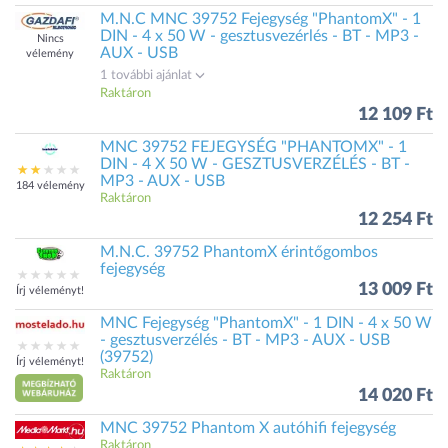
M.N.C MNC 39752 Fejegység "PhantomX" - 1
DIN - 4 x 50 W - gesztusvezérlés - BT - MP3 -
Nincs
AUX - USB
vélemény
1 további ajánlat
Raktáron
12 109 Ft
MNC 39752 FEJEGYSÉG "PHANTOMX" - 1
DIN - 4 X 50 W - GESZTUSVERZÉLÉS - BT -
MP3 - AUX - USB
184 vélemény
Raktáron
12 254 Ft
M.N.C. 39752 PhantomX érintőgombos
fejegység
13 009 Ft
Írj véleményt!
MNC Fejegység "PhantomX" - 1 DIN - 4 x 50 W
- gesztusverzélés - BT - MP3 - AUX - USB
(39752)
Írj véleményt!
Raktáron
14 020 Ft
MNC 39752 Phantom X autóhifi fejegység
Raktáron