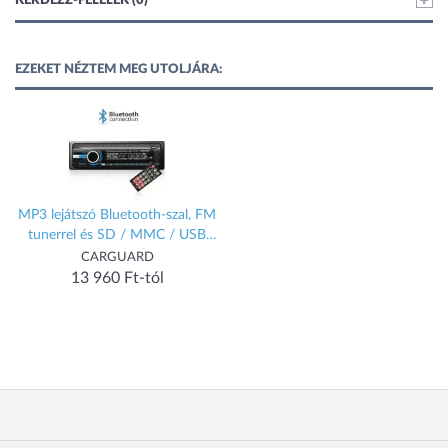
KÉRDEZZ-FELELEK (0)
EZEKET NÉZTEM MEG UTOLJÁRA:
MP3 lejátszó Bluetooth-szal, FM
tunerrel és SD / MMC / USB
olvasóval
CARGUARD
13 960 Ft-tól