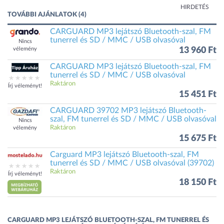
HIRDETÉS
TOVÁBBI AJÁNLATOK (4)
CARGUARD MP3 lejátszó Bluetooth-szal, FM
tunerrel és SD / MMC / USB olvasóval
Nincs
vélemény
13 960 Ft
CARGUARD MP3 lejátszó Bluetooth-szal, FM
tunerrel és SD / MMC / USB olvasóval
Raktáron
Írj véleményt!
15 451 Ft
CARGUARD 39702 MP3 lejátszó Bluetooth-
szal, FM tunerrel és SD / MMC / USB olvasóval
Nincs
Raktáron
vélemény
15 675 Ft
Carguard MP3 lejátszó Bluetooth-szal, FM
tunerrel és SD / MMC / USB olvasóval (39702)
Raktáron
Írj véleményt!
18 150 Ft
CARGUARD MP3 LEJÁTSZÓ BLUETOOTH-SZAL, FM TUNERREL ÉS