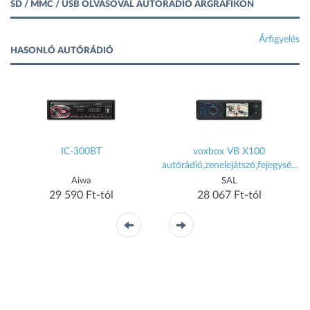
SD / MMC / USB OLVASÓVAL AUTÓRÁDIÓ ÁRGRAFIKON
Árfigyelés
HASONLÓ AUTÓRÁDIÓ
IC-300BT
voxbox VB X100
autórádió,zenelejátszó,fejegység
multifunkciós 3.0"-os,LCD
Aiwa
SAL
kijelzővel - 00083696
29 590 Ft-tól
28 067 Ft-tól