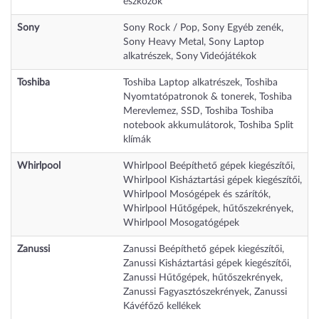
eszközök
Sony
Sony Rock / Pop
,
Sony Egyéb zenék
,
Sony Heavy Metal
,
Sony Laptop
alkatrészek
,
Sony Videójátékok
Toshiba
Toshiba Laptop alkatrészek
,
Toshiba
Nyomtatópatronok & tonerek
,
Toshiba
Merevlemez, SSD
,
Toshiba Toshiba
notebook akkumulátorok
,
Toshiba Split
klímák
Whirlpool
Whirlpool Beépíthető gépek kiegészítői
,
Whirlpool Kisháztartási gépek kiegészítői
,
Whirlpool Mosógépek és szárítók
,
Whirlpool Hűtőgépek, hűtőszekrények
,
Whirlpool Mosogatógépek
Zanussi
Zanussi Beépíthető gépek kiegészítői
,
Zanussi Kisháztartási gépek kiegészítői
,
Zanussi Hűtőgépek, hűtőszekrények
,
Zanussi Fagyasztószekrények
,
Zanussi
Kávéfőző kellékek