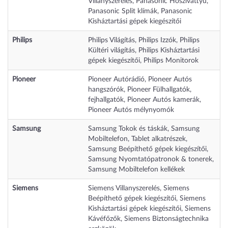
Villanyszerelés
,
Panasonic Hőszivattyú
,
Panasonic Split klímák
,
Panasonic
Kisháztartási gépek kiegészítői
Philips
Philips Világítás
,
Philips Izzók
,
Philips
Kültéri világítás
,
Philips Kisháztartási
gépek kiegészítői
,
Philips Monitorok
Pioneer
Pioneer Autórádió
,
Pioneer Autós
hangszórók
,
Pioneer Fülhallgatók,
fejhallgatók
,
Pioneer Autós kamerák
,
Pioneer Autós mélynyomók
Samsung
Samsung Tokok és táskák
,
Samsung
Mobiltelefon, Tablet alkatrészek
,
Samsung Beépíthető gépek kiegészítői
,
Samsung Nyomtatópatronok & tonerek
,
Samsung Mobiltelefon kellékek
Siemens
Siemens Villanyszerelés
,
Siemens
Beépíthető gépek kiegészítői
,
Siemens
Kisháztartási gépek kiegészítői
,
Siemens
Kávéfőzők
,
Siemens Biztonságtechnika