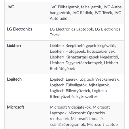
JVC
JVC Fülhallgatók, fejhallgatók
,
JVC Autós
hangszórók
,
JVC Rádiók
,
JVC Tévék
,
JVC
Autórádió
LG Electronics
LG Electronics Laptopok
,
LG Electronics
Tévék
Liebherr
Liebherr Beépíthető gépek kiegészítői
,
Liebherr Hűtőgépek, hűtőszekrények
,
Liebherr Kisháztartási gépek kiegészítői
,
Liebherr Fagyasztószekrények
,
Liebherr
Borhűtőgépek
Logitech
Logitech Egerek
,
Logitech Webkamerák
,
Logitech Fülhallgatók, fejhallgatók
,
Logitech Billentyűzetek
,
Logitech
Billentyűzet és Egér szettek
Microsoft
Microsoft Videójátékok
,
Microsoft
Laptopok
,
Microsoft Operációs
rendszerek
,
Microsoft Irodai és
számlázóprogramok
,
Microsoft Laptop