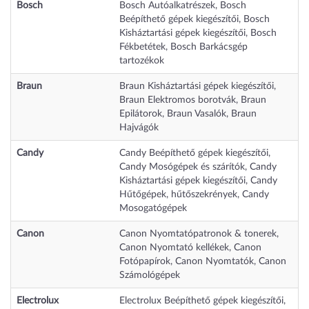
Bosch
Bosch Autóalkatrészek
,
Bosch
Beépíthető gépek kiegészítői
,
Bosch
Kisháztartási gépek kiegészítői
,
Bosch
Fékbetétek
,
Bosch Barkácsgép
tartozékok
Braun
Braun Kisháztartási gépek kiegészítői
,
Braun Elektromos borotvák
,
Braun
Epilátorok
,
Braun Vasalók
,
Braun
Hajvágók
Candy
Candy Beépíthető gépek kiegészítői
,
Candy Mosógépek és szárítók
,
Candy
Kisháztartási gépek kiegészítői
,
Candy
Hűtőgépek, hűtőszekrények
,
Candy
Mosogatógépek
Canon
Canon Nyomtatópatronok & tonerek
,
Canon Nyomtató kellékek
,
Canon
Fotópapírok
,
Canon Nyomtatók
,
Canon
Számológépek
Electrolux
Electrolux Beépíthető gépek kiegészítői
,