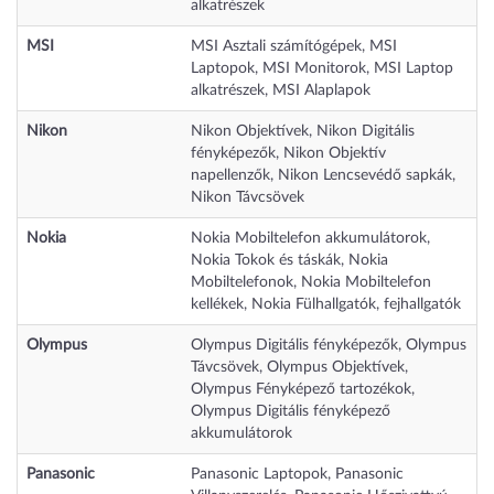
alkatrészek
MSI
MSI Asztali számítógépek
,
MSI
Laptopok
,
MSI Monitorok
,
MSI Laptop
alkatrészek
,
MSI Alaplapok
Nikon
Nikon Objektívek
,
Nikon Digitális
fényképezők
,
Nikon Objektív
napellenzők
,
Nikon Lencsevédő sapkák
,
Nikon Távcsövek
Nokia
Nokia Mobiltelefon akkumulátorok
,
Nokia Tokok és táskák
,
Nokia
Mobiltelefonok
,
Nokia Mobiltelefon
kellékek
,
Nokia Fülhallgatók, fejhallgatók
Olympus
Olympus Digitális fényképezők
,
Olympus
Távcsövek
,
Olympus Objektívek
,
Olympus Fényképező tartozékok
,
Olympus Digitális fényképező
akkumulátorok
Panasonic
Panasonic Laptopok
,
Panasonic