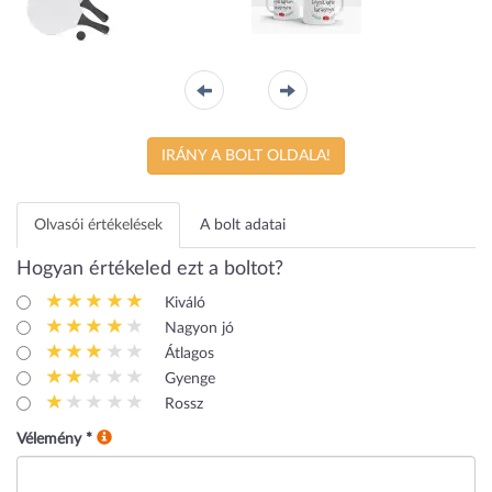
Strandtenisz
Ezt a szar
készlet
bögrét kaptam
karácsonyra!
IRÁNY A BOLT OLDALA!
Olvasói értékelések
A bolt adatai
Hogyan értékeled ezt a boltot?
Kiváló
Nagyon jó
Átlagos
Gyenge
Rossz
Vélemény
*