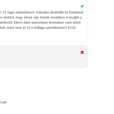
tagú olajradiátort, helyszíni átvétellel és fizetéssel.
m történt meg, ülnek rajt, holott továbbra is árulják a
avahihető! Elérni őket semmilyen formában nem lehet
ehet, mert nem ér rá a kolléga személyesen!) Erről
kosak