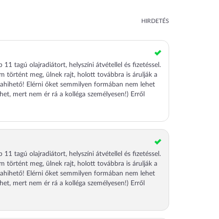
HIRDETÉS
tagú olajradiátort, helyszíni átvétellel és fizetéssel.
m történt meg, ülnek rajt, holott továbbra is árulják a
avahihető! Elérni őket semmilyen formában nem lehet
ehet, mert nem ér rá a kolléga személyesen!) Erről
tagú olajradiátort, helyszíni átvétellel és fizetéssel.
m történt meg, ülnek rajt, holott továbbra is árulják a
avahihető! Elérni őket semmilyen formában nem lehet
ehet, mert nem ér rá a kolléga személyesen!) Erről