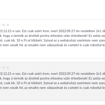
.12.21-e van. Ezt csak azért írom, mert 2022.09.27-én rendeltem 2x1 db 11 
ák, hogy a termék az átvételi pontra érkezése után értesítenek! Ez azóta se
t, csak kb. 10 e Ft-al többért. Szóval ez a webáruház szerintem nem sz
nt nem veszik fel, az emailre nem válaszolnak és csetelni is csak robottal l
.12.21-e van. Ezt csak azért írom, mert 2022.09.27-én rendeltem 2x1 db 11 
ák, hogy a termék az átvételi pontra érkezése után értesítenek! Ez azóta se
t, csak kb. 10 e Ft-al többért. Szóval ez a webáruház szerintem nem sz
nt nem veszik fel, az emailre nem válaszolnak és csetelni is csak robottal l