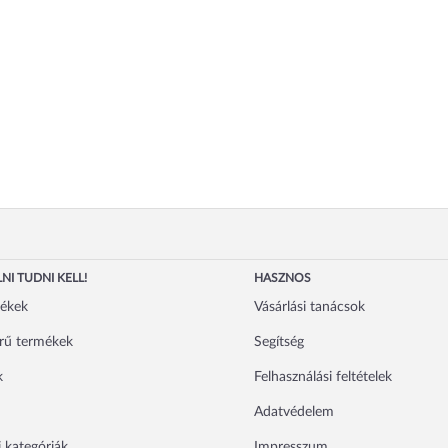
NI TUDNI KELL!
HASZNOS
mékek
Vásárlási tanácsok
rű termékek
Segítség
k
Felhasználási feltételek
Adatvédelem
 kategóriák
Impresszum