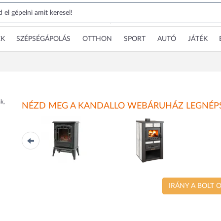
EK
SZÉPSÉGÁPOLÁS
OTTHON
SPORT
AUTÓ
JÁTÉK
k,
NÉZD MEG A KANDALLO WEBÁRUHÁZ LEGNÉPS
FKK 15
Alpina
T
IRÁNY A BOLT 
Home
WARNEX