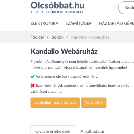
ELEKTRONIKA
SZÁMÍTÓGÉP
HÁZTARTÁSI GÉP
Főoldal
Boltok
Kandallo Webáruház
Kandallo Webáruház
Figyelem! A vélemények nem feltétlen valós vásárlásokon alapulna
melyeket a pontszám kiszámításánál nem veszünk figyelembe!
Valós megrendelésen alapuló vélemény.
Ezen vélemények esetében nem bizonyítható, hogy az valós
vásárláson alapulna.
Értékelem ezt a boltot!
Vásárolok
Vera vízteres
FKKI 03
FKK 04
kandalló
(24,9kW)
HUNOR
Home
Home
Olvasói értékelések
A bolt adatai