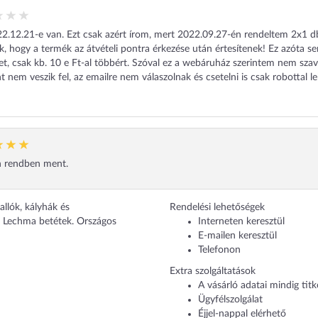
.12.21-e van. Ezt csak azért írom, mert 2022.09.27-én rendeltem 2x1 db 11 
ák, hogy a termék az átvételi pontra érkezése után értesítenek! Ez azóta se
t, csak kb. 10 e Ft-al többért. Szóval ez a webáruház szerintem nem sz
nt nem veszik fel, az emailre nem válaszolnak és csetelni is csak robottal l
 rendben ment.
llók, kályhák és
Rendelési lehetőségek
o, Lechma betétek. Országos
Interneten keresztül
E-mailen keresztül
Telefonon
Extra szolgáltatások
A vásárló adatai mindig tit
Ügyfélszolgálat
Éjjel-nappal elérhető