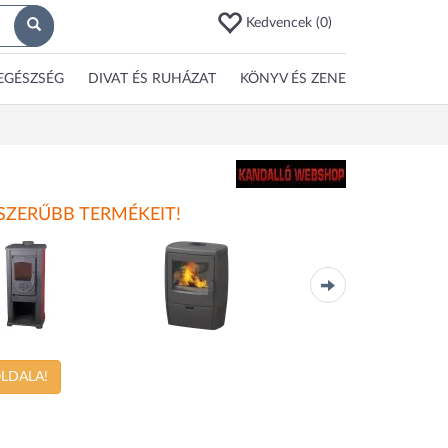
Kedvencek (
0
)
EGÉSZSÉG
DIVAT ÉS RUHÁZAT
KÖNYV ÉS ZENE
ZERŰBB TERMÉKEIT!
halia Okta
Alberto
TKS-12
OLDALA!
WARNEX
WARNEX
WARNEX