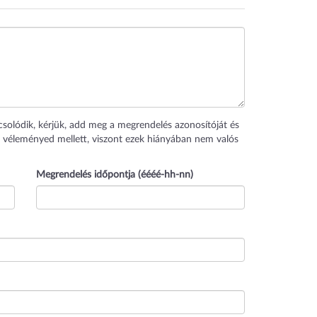
csolódik, kérjük, add meg a megrendelés azonosítóját és
 véleményed mellett, viszont ezek hiányában nem valós
Megrendelés időpontja (éééé-hh-nn)