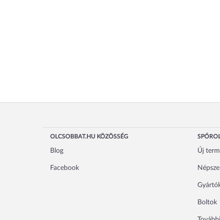
OLCSOBBAT.HU KÖZÖSSÉG
SPÓROL
Blog
Új ter
Facebook
Népsze
Gyártó
Boltok
További