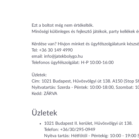
Ezt a boltot még nem értékelték.
Minőségi különleges és fejlesztő játékok, party kellékek 
Kérdése van? Hívjon minket és ügyfélszolgálatunk készsé
Tel: +36 30 149 4990
email: info@jatekbolygo.hu
Telefonos ügyfélszolgálat: H-P 10:00-16:00
Üzletek:
Cím: 1021 Budapest, Hűvösvölgyi út 138. A150 (Stop Sh
Nyitvatartás: Szerda - Péntek: 10:00-18:00, Szombat: 
Kedd: ZÁRVA
Üzletek
1021
Budapest II. kerület
,
Hűvösvölgyi út 138.
Telefon:
+36/30/295-0949
Nyitva tartás: Hétfőtől - Péntekig: 10:00 - 19:00