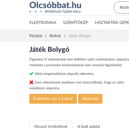
ELEKTRONIKA
SZÁMÍTÓGÉP
HÁZTARTÁSI GÉP
Főoldal
Boltok
Játék Bolygó
Játék Bolygó
Figyelem! A vélemények nem feltétlen valós vásárlásokon alapulna
melyeket a pontszám kiszámításánál nem veszünk figyelembe!
Valós megrendelésen alapuló vélemény.
Ezen vélemények esetében nem bizonyítható, hogy az valós
vásárláson alapulna.
Értékelem ezt a boltot!
Vásárolok
Friends Jutifalat
Varázslatos
Technic Joh
pékség (42677)
útmutató a
Deere 1470
tengeri
kerekes
LEGO
Napraforgó 2005
LEGO
állatokhoz
betakarítógé
42218
Olvasói értékelések
A bolt adatai