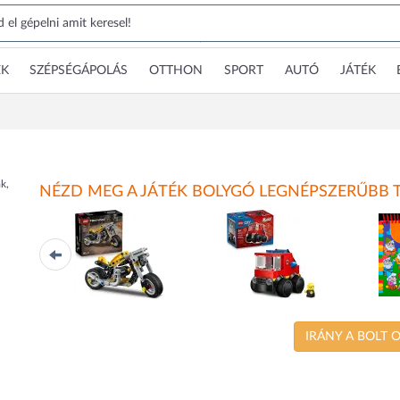
EK
SZÉPSÉGÁPOLÁS
OTTHON
SPORT
AUTÓ
JÁTÉK
k,
NÉZD MEG A JÁTÉK BOLYGÓ LEGNÉPSZERŰBB 
n
Technic Sárga
City Járgányok -
H
motorkerékpár
Tűzoltóautó
IRÁNY A BOLT 
42225
60482
LEGO
LEGO
Nap
p