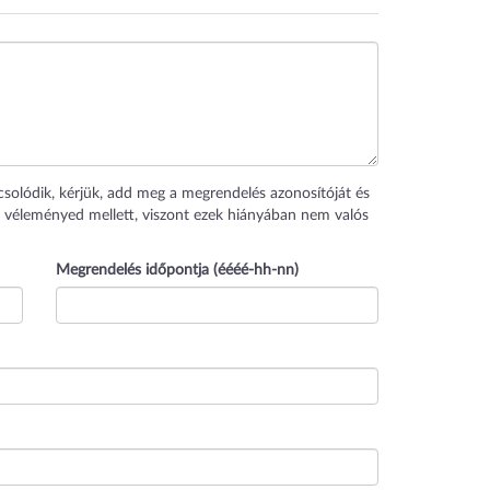
csolódik, kérjük, add meg a megrendelés azonosítóját és
 véleményed mellett, viszont ezek hiányában nem valós
Megrendelés időpontja (éééé-hh-nn)