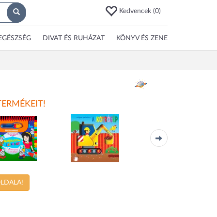
Kedvencek (
0
)
EGÉSZSÉG
DIVAT ÉS RUHÁZAT
KÖNYV ÉS ZENE
TERMÉKEIT!
- Varázsolj
- Milyen belülről
Disney Princess
színeket! -
- A kotrógép
Mini Jázmin és
OLDALA!
Hófehérke
Aranyhaj 43303
raforgó 2005
Napraforgó 2005
LEGO