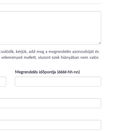
csolódik, kérjük, add meg a megrendelés azonosítóját és
 véleményed mellett, viszont ezek hiányában nem valós
Megrendelés időpontja (éééé-hh-nn)