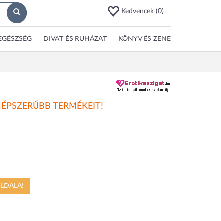
Kedvencek (
0
)
EGÉSZSÉG
DIVAT ÉS RUHÁZAT
KÖNYV ÉS ZENE
NÉPSZERŰBB TERMÉKEIT!
OLDALA!