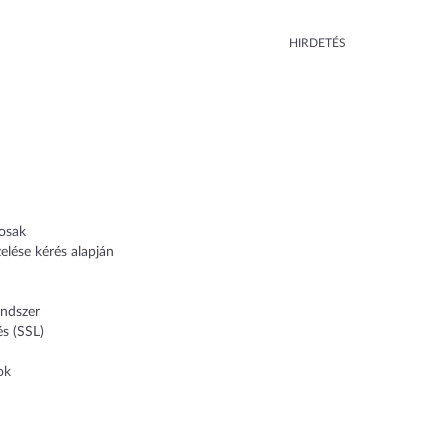
HIRDETÉS
kosak
elése kérés alapján
ndszer
és (SSL)
ok