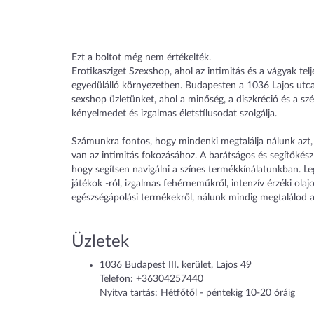
Ezt a boltot még nem értékelték.
Erotikasziget Szexshop, ahol az intimitás és a vágyak telj
egyedülálló környezetben. Budapesten a 1036 Lajos utca
sexshop üzletünket, ahol a minőség, a diszkréció és a sz
kényelmedet és izgalmas életstílusodat szolgálja.
Számunkra fontos, hogy mindenki megtalálja nálunk azt,
van az intimitás fokozásához. A barátságos és segítőkész
hogy segítsen navigálni a színes termékkínálatunkban. Le
játékok -ról, izgalmas fehérneműkről, intenzív érzéki olaj
egészségápolási termékekről, nálunk mindig megtalálod a
Üzletek
1036
Budapest III. kerület
,
Lajos 49
Telefon:
+36304257440
Nyitva tartás: Hétfőtől - péntekig 10-20 óráig