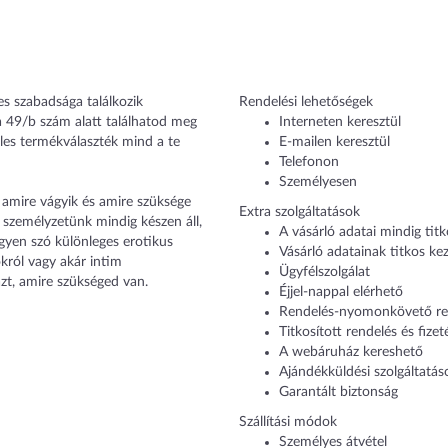
es szabadsága találkozik
Rendelési lehetőségek
 49/b szám alatt találhatod meg
Interneten keresztül
éles termékválaszték mind a te
E-mailen keresztül
Telefonon
Személyesen
 amire vágyik és amire szüksége
Extra szolgáltatások
 személyzetünk mindig készen áll,
A vásárló adatai mindig tit
gyen szó különleges erotikus
Vásárló adatainak titkos kez
okról vagy akár intim
Ügyfélszolgálat
zt, amire szükséged van.
Éjjel-nappal elérhető
Rendelés-nyomonkövető re
Titkosított rendelés és fizet
A webáruház kereshető
Ajándékküldési szolgáltatás
Garantált biztonság
Szállítási módok
Személyes átvétel