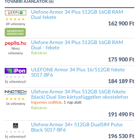
TOVÁBBI AJÁNLATOK (6)
Ulefone Armor 34 Plus 512GB 16GB RAM
Dual fekete
162 900 Ft
69 vélemény
Ulefone Armor 34 Plus 512GB 16GB RAM
Dual - fekete
Nincs
Raktáron
vélemény
175 900 Ft
ULEFONE Armor 34 Plus 16/512GB fekete
5017-BF6
184 189 Ft
Írj véleményt!
Ulefone Armor 34 Plus 512GB 16GB fekete
(black) Dual Sim kártyafüggetlen okostelefon
Ingyenes szállítás
, 1 nap alatt
16 vélemény
Raktáron
191 490 Ft
Ulefone Armor 34+ 512GB DualSIM Pulse
Black 5017-BF6
196 530 Ft
Írj véleményt!