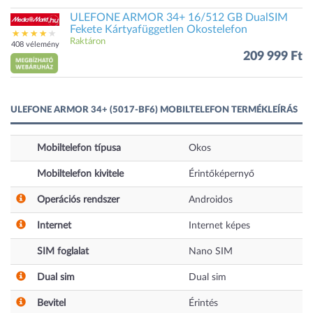
ULEFONE ARMOR 34+ 16/512 GB DualSIM
Fekete Kártyafüggetlen Okostelefon
Raktáron
408 vélemény
209 999 Ft
ULEFONE ARMOR 34+ (5017-BF6) MOBILTELEFON TERMÉKLEÍRÁS
Mobiltelefon típusa
Okos
Mobiltelefon kivitele
Érintőképernyő
Operációs rendszer
Androidos
Internet
Internet képes
SIM foglalat
Nano SIM
Dual sim
Dual sim
Bevitel
Érintés