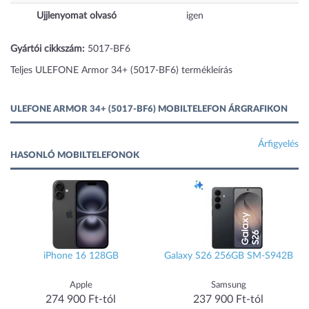
Ujjlenyomat olvasó
igen
Gyártói cikkszám:
5017-BF6
Teljes ULEFONE Armor 34+ (5017-BF6) termékleírás
ULEFONE ARMOR 34+ (5017-BF6) MOBILTELEFON ÁRGRAFIKON
Árfigyelés
HASONLÓ MOBILTELEFONOK
iPhone 16 128GB
Galaxy S26 256GB SM-S942B
Apple
Samsung
274 900 Ft-tól
237 900 Ft-tól