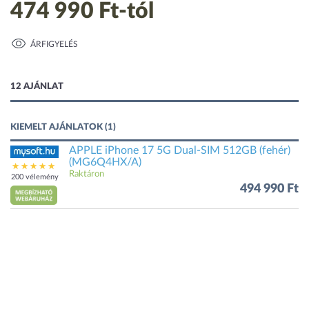
474 990 Ft
-tól
1 kép
ÁRFIGYELÉS
12 AJÁNLAT
KIEMELT AJÁNLATOK (1)
APPLE iPhone 17 5G Dual-SIM 512GB (fehér)
(MG6Q4HX/A)
Raktáron
200 vélemény
494 990 Ft