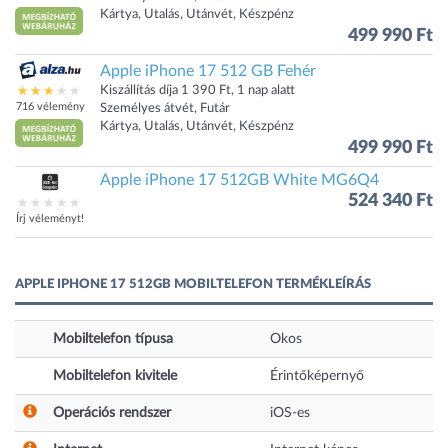
Kártya, Utalás, Utánvét, Készpénz
499 990 Ft
Apple iPhone 17 512 GB Fehér
Kiszállítás díja 1 390 Ft, 1 nap alatt
716 vélemény
Személyes átvét, Futár
Kártya, Utalás, Utánvét, Készpénz
499 990 Ft
Apple iPhone 17 512GB White MG6Q4
524 340 Ft
Írj véleményt!
APPLE IPHONE 17 512GB MOBILTELEFON TERMÉKLEÍRÁS
Mobiltelefon típusa
Okos
Mobiltelefon kivitele
Érintőképernyő
Operációs rendszer
iOS-es