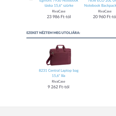
GUARDIT 3.0 Bp
Egmont 7930 Notebook
7856 ECO 20L U
derseater M kabin
táska 15,6" szürke
Notebook Backpack
átizsák 15.6" kék
Black
SAMSONITE
RivaCase
RivaCase
(155199-1090)
24 790 Ft-tól
23 986 Ft-tól
20 960 Ft-tó
EZEKET NÉZTEM MEG UTOLJÁRA:
8231 Central Laptop bag
15,6" lila
RivaCase
9 262 Ft-tól