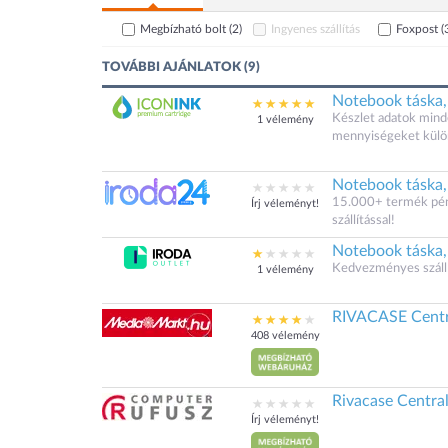
Megbízható bolt
(2)
Ingyenes szállítás
Foxpost
(
TOVÁBBI AJÁNLATOK (9)
Notebook táska, 
Készlet adatok minde
1 vélemény
mennyiségeket külö
Notebook táska, 
15.000+ termék pénz
Írj véleményt!
szállítással!
Notebook táska, 
Kedvezményes szállít
1 vélemény
RIVACASE Centra
408 vélemény
Rivacase Central
Írj véleményt!