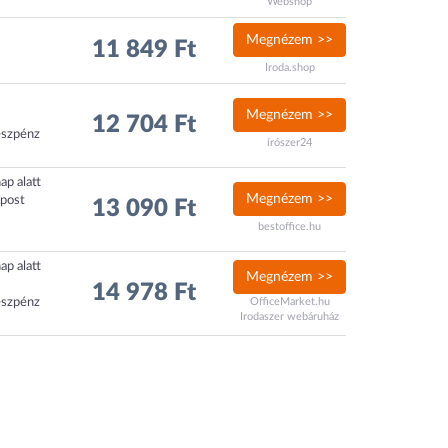
Webshop
Megnézem >>
11 849 Ft
Iroda.shop
Megnézem >>
12 704 Ft
észpénz
írószer24
ap alatt
Megnézem >>
xpost
13 090 Ft
bestoffice.hu
ap alatt
Megnézem >>
14 978 Ft
észpénz
OfficeMarket.hu
Irodaszer webáruház