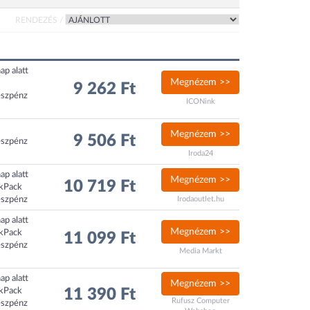
RENDEZÉS /
ap alatt
Megnézem >>
9 262 Ft
észpénz
ICONink
Megnézem >>
9 506 Ft
észpénz
Iroda24
ap alatt
Megnézem >>
10 719 Ft
ckPack
észpénz
Irodaoutlet.hu
ap alatt
Megnézem >>
ckPack
11 099 Ft
észpénz
Media Markt
ap alatt
Megnézem >>
ckPack
11 390 Ft
Rufusz Computer
észpénz