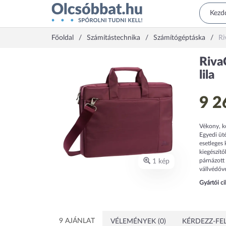
Főoldal
Számítástechnika
Számítógéptáska
Ri
Riva
lila
9 2
Vékony, k
Egyedi üté
esetleges 
kiegészítő
párnázott 
1 kép
vállvédőv
Gyártói c
9 AJÁNLAT
VÉLEMÉNYEK (0)
KÉRDEZZ-FEL