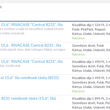
3)
15,6", RIVACASE "Central 8231", lila
Kiszállítás díja 1 524 Ft, 2 n
n esetben a saját és beszállítói szabad készlet
Futár, PickPack, Foxpost
n-külön mutatnak.
Kártya, Utalás, Utánvét, K
Raktáron
15,6 , RIVACASE Central 8231 , lila
Személyes átvét, Futár
tárcabarát áron, akár holnapra Nálad, országos
Kártya, Utalás, Utánvét, K
Raktáron
15,6", RIVACASE "Central 8231", lila
Kiszállítás díja 1 490 Ft, 1 n
ás, kiváló árak
Személyes átvét, Futár, Pi
Kártya, Utalás, Utánvét, K
l 15,6" lila notebook táska (8231)
Kiszállítás díja 1 499 Ft, 1 n
Személyes átvét, Futár, Pi
Kártya, Utalás, Utánvét, K
Raktáron
 8231 notebook táska (15,6", lila)
Kiszállítás díja 1 899 Ft, 3 n
Személyes átvét, Futár, Pi
Kártya, Utalás, Utánvét, K