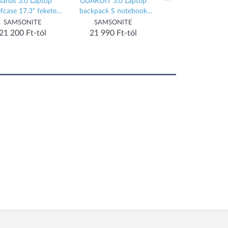
ardit 3.0 Laptop
GUARDIT 3.0 Laptop
Laptop Backpack 
efcase 17.3" fekete
backpack S notebook
Motion 15,6" Blue 
(155202-1041)
hátizsák 14.1" kék
(D31875-RPET
SAMSONITE
SAMSONITE
Dicota
(155195-1090)
21 200 Ft-tól
21 990 Ft-tól
23 450 Ft-tól