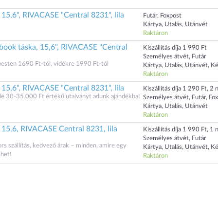
15,6", RIVACASE "Central 8231", lila
Futár, Foxpost
Kártya, Utalás, Utánvét
Raktáron
ok táska, 15,6", RIVACASE "Central
Kiszállítás díja 1 990 Ft
Személyes átvét, Futár
dapesten 1690 Ft-tól, vidékre 1990 Ft-tól
Kártya, Utalás, Utánvét, K
Raktáron
15,6", RIVACASE "Central 8231", lila
Kiszállítás díja 1 290 Ft, 2 n
lé 30-35.000 Ft értékű utalványt adunk ajándékba!
Személyes átvét, Futár, Fo
Kártya, Utalás, Utánvét
Raktáron
 15,6, RIVACASE Central 8231, lila
Kiszállítás díja 1 990 Ft, 1 n
Személyes átvét, Futár
ors szállítás, kedvező árak – minden, amire egy
Kártya, Utalás, Utánvét, K
ehet!
Raktáron