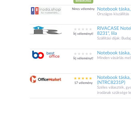
Notebook táska, 
Nincs vélemény
Országos kiszállítás
RIVACASE Notebo
8231", lila
Írj véleményt!
Szállítási díjak: Bu
Notebook táska, 
Minden vásárlás mel
Írj véleményt!
Notebook táska,
(NTRC8231P)
17 vélemény
Széles választék, gy
irodának szüksége l