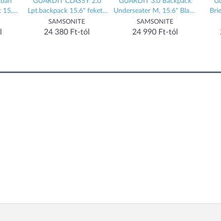
rban
GUARDIT CLASSY 2.0
GUARDIT 3.0 Backpack
Gu
 15,6"
Lpt.backpack 15.6" fekete
Underseater M, 15.6" Black
Bri
(158243-1041)
(155199-1041)
SAMSONITE
SAMSONITE
l
24 380 Ft-tól
24 990 Ft-tól