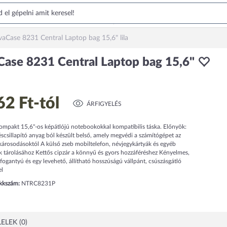
vaCase 8231 Central Laptop bag 15,6" lila
Case 8231 Central Laptop bag 15,6"
62 Ft
-tól
ÁRFIGYELÉS
ompakt 15,6"-os képátlójú notebookokkal kompatibilis táska. Előnyök:
scsillapító anyag ból készült belső, amely megvédi a számítógépet az
károsodásoktól A külső zseb mobiltelefon, névjegykártyák és egyéb
k tárolásához Kettős cipzár a könnyű és gyors hozzáféréshez Kényelmes,
fogantyú és egy levehető, állítható hosszúságú vállpánt, csúszásgátló
el
ikkszám:
NTRC8231P
ELEK (0)