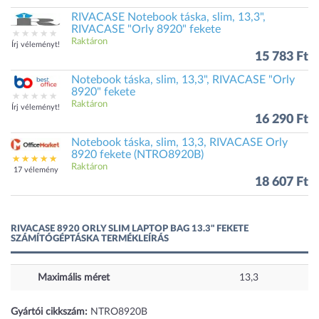
RIVACASE Notebook táska, slim, 13,3",
RIVACASE "Orly 8920" fekete
Raktáron
Írj véleményt!
15 783 Ft
Notebook táska, slim, 13,3", RIVACASE "Orly
8920" fekete
Raktáron
Írj véleményt!
16 290 Ft
Notebook táska, slim, 13,3, RIVACASE Orly
8920 fekete (NTRO8920B)
Raktáron
17 vélemény
18 607 Ft
RIVACASE 8920 ORLY SLIM LAPTOP BAG 13.3" FEKETE
SZÁMÍTÓGÉPTÁSKA TERMÉKLEÍRÁS
Maximális méret
13,3
Gyártói cikkszám:
NTRO8920B