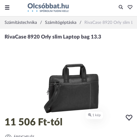
Számítástechnika
Számítógéptáska
RivaCase 8920 Orly slim La
11 506 Ft
-tól