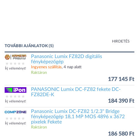
HIRDETÉS
TOVÁBBI AJÁNLATOK (5)
Panasonic Lumix FZ82D digitális
fényképezőgép
Ingyenes szállítás
, 4 nap alatt
Írj véleményt!
Raktáron
177 145 Ft
PANASONIC Lumix DC-FZ82 fekete DC-
FZ82DE-K
184 390 Ft
Írj véleményt!
Panasonic Lumix DC-FZ82 1/2.3" Bridge
fényképezőgép 18,1 MP MOS 4896 x 3672
pixelek Fekete
Írj véleményt!
Raktáron
186 580 Ft