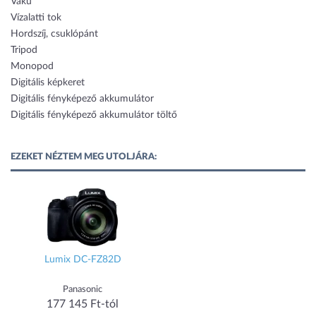
Vaku
Vízalatti tok
Hordszíj, csuklópánt
Tripod
Monopod
Digitális képkeret
Digitális fényképező akkumulátor
Digitális fényképező akkumulátor töltő
EZEKET NÉZTEM MEG UTOLJÁRA:
Lumix DC-FZ82D
Panasonic
177 145 Ft-tól