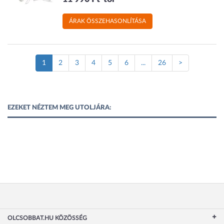
ÁRAK ÖSSZEHASONLÍTÁSA
(Jelenlegi
1
2
3
4
5
6
...
26
>
oldal)
EZEKET NÉZTEM MEG UTOLJÁRA:
OLCSOBBAT.HU KÖZÖSSÉG