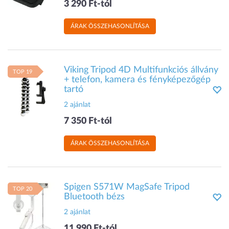
3 290 Ft-tól
ÁRAK ÖSSZEHASONLÍTÁSA
Viking Tripod 4D Multifunkciós állvány
TOP 19
+ telefon, kamera és fényképezőgép
tartó
2 ajánlat
7 350 Ft-tól
ÁRAK ÖSSZEHASONLÍTÁSA
Spigen S571W MagSafe Tripod
TOP 20
Bluetooth bézs
2 ajánlat
11 990 Ft-tól