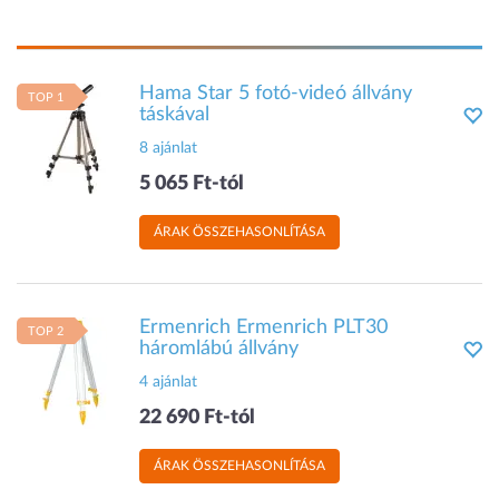
Hama Star 5 fotó-videó állvány
TOP 1
táskával
8 ajánlat
5 065 Ft-tól
ÁRAK ÖSSZEHASONLÍTÁSA
Ermenrich Ermenrich PLT30
TOP 2
háromlábú állvány
4 ajánlat
22 690 Ft-tól
ÁRAK ÖSSZEHASONLÍTÁSA