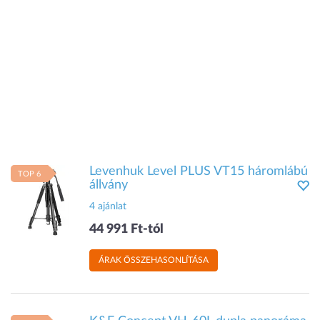
Levenhuk Level PLUS VT15 háromlábú
TOP 6
állvány
4 ajánlat
44 991 Ft-tól
ÁRAK ÖSSZEHASONLÍTÁSA