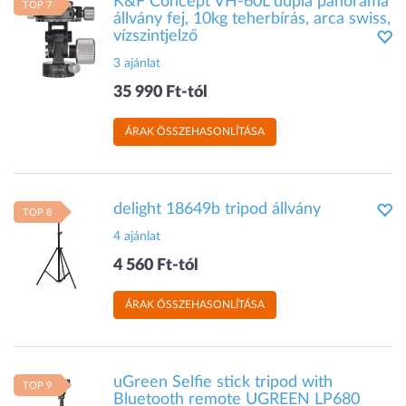
K&F Concept VH-60L dupla panoráma
TOP 7
állvány fej, 10kg teherbírás, arca swiss,
vízszintjelző
3 ajánlat
35 990 Ft-tól
ÁRAK ÖSSZEHASONLÍTÁSA
delight 18649b tripod állvány
TOP 8
4 ajánlat
4 560 Ft-tól
ÁRAK ÖSSZEHASONLÍTÁSA
uGreen Selfie stick tripod with
TOP 9
Bluetooth remote UGREEN LP680