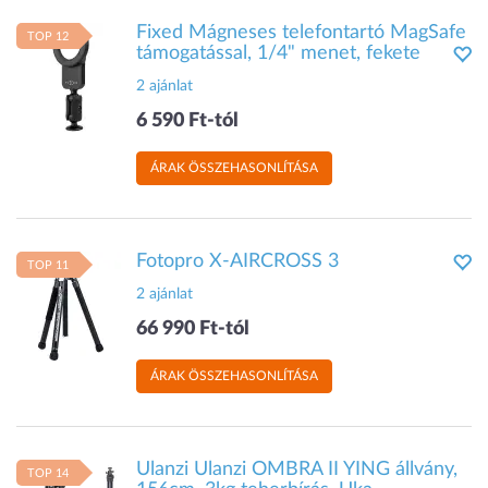
Fixed Mágneses telefontartó MagSafe
TOP 12
támogatással, 1/4" menet, fekete
2 ajánlat
6 590 Ft-tól
ÁRAK ÖSSZEHASONLÍTÁSA
Fotopro X-AIRCROSS 3
TOP 11
2 ajánlat
66 990 Ft-tól
ÁRAK ÖSSZEHASONLÍTÁSA
Ulanzi Ulanzi OMBRA II YING állvány,
TOP 14