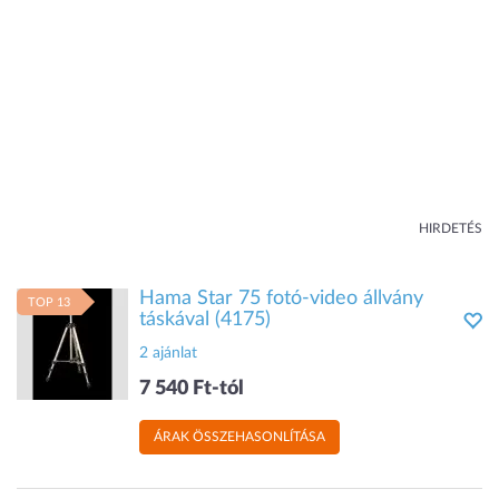
HIRDETÉS
Hama Star 75 fotó-video állvány
TOP 13
táskával (4175)
2 ajánlat
7 540 Ft-tól
ÁRAK ÖSSZEHASONLÍTÁSA