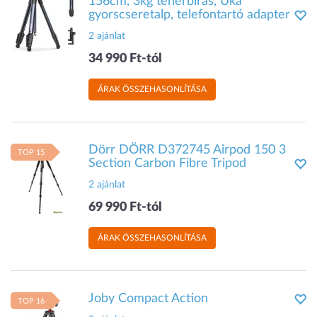
156cm, 3kg teherbírás, Uka
gyorscseretalp, telefontartó adapter
2 ajánlat
34 990 Ft-tól
ÁRAK ÖSSZEHASONLÍTÁSA
Dörr DÖRR D372745 Airpod 150 3
TOP 15
Section Carbon Fibre Tripod
2 ajánlat
69 990 Ft-tól
ÁRAK ÖSSZEHASONLÍTÁSA
Joby Compact Action
TOP 16