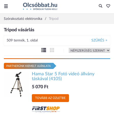
Szórakoztató elektronika
Tripod
Tripod vásárlás
509 termék, 1. oldal
SZŰRÉS +
PARTNERÜNK KIEMELT AJÁNLATA
Hama Star 5 Fotó videó állvány
táskával (4105)
5 070 Ft
TOVÁBB AZ ÜZLETBE