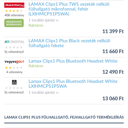
LAMAX Clips1 Plus TWS vezeték nélküli
fülhallgató mikrofonnal, fehér
(LXIHMCPS1PSWA)
408 vélemény
1 további ajánlat
Raktáron
11 399 Ft
LAMAX Clips1 Plus Black vezeték nélküli
fülhallgató fekete
11 660 Ft
Írj véleményt!
Lamax Clips1 Plus Bluetooth Headset White
Raktáron
12 490 Ft
4 vélemény
Lamax Clips1 Plus Bluetooth Headset White
LXIHMCPS1PSWA
Írj véleményt!
1 további ajánlat
13 060 Ft
LAMAX CLIPS1 PLUS FÜLHALLGATÓ, FEJHALLGATÓ TERMÉKLEÍRÁS