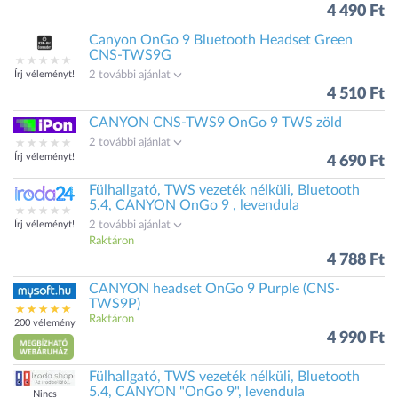
4 490 Ft
Canyon OnGo 9 Bluetooth Headset Green
CNS-TWS9G
Írj véleményt!
2 további ajánlat
4 510 Ft
CANYON CNS-TWS9 OnGo 9 TWS zöld
2 további ajánlat
Írj véleményt!
4 690 Ft
Fülhallgató, TWS vezeték nélküli, Bluetooth
5.4, CANYON OnGo 9 , levendula
Írj véleményt!
2 további ajánlat
Raktáron
4 788 Ft
CANYON headset OnGo 9 Purple (CNS-
TWS9P)
Raktáron
200 vélemény
4 990 Ft
Fülhallgató, TWS vezeték nélküli, Bluetooth
5.4, CANYON "OnGo 9", levendula
Nincs