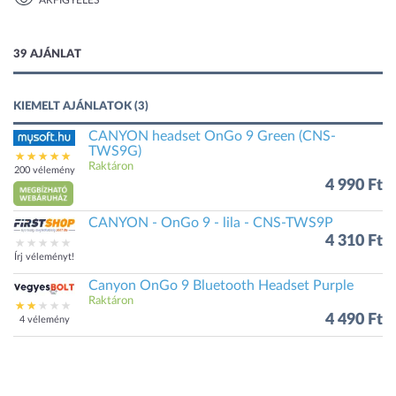
ÁRFIGYELÉS
1 kép
39 AJÁNLAT
KIEMELT AJÁNLATOK (3)
CANYON headset OnGo 9 Green (CNS-
TWS9G)
Raktáron
200 vélemény
4 990 Ft
CANYON - OnGo 9 - lila - CNS-TWS9P
4 310 Ft
Írj véleményt!
Canyon OnGo 9 Bluetooth Headset Purple
Raktáron
4 490 Ft
4 vélemény