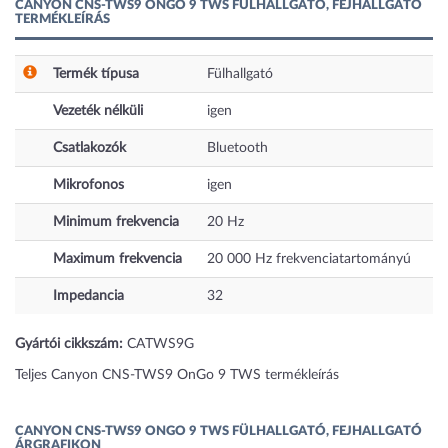
CANYON CNS-TWS9 ONGO 9 TWS FÜLHALLGATÓ, FEJHALLGATÓ
TERMÉKLEÍRÁS
Termék típusa
Fülhallgató
Vezeték nélküli
igen
Csatlakozók
Bluetooth
Mikrofonos
igen
Minimum frekvencia
20
Hz
Maximum frekvencia
20 000
Hz
frekvenciatartományú
Impedancia
32
Gyártói cikkszám:
CATWS9G
Teljes Canyon CNS-TWS9 OnGo 9 TWS termékleírás
CANYON CNS-TWS9 ONGO 9 TWS FÜLHALLGATÓ, FEJHALLGATÓ
ÁRGRAFIKON