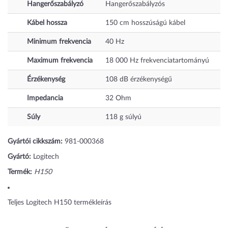
Hangerőszabályzó
Hangerőszabályzós
Kábel hossza
150
cm
hosszúságú kábel
Minimum frekvencia
40
Hz
Maximum frekvencia
18 000
Hz
frekvenciatartományú
Érzékenység
108
dB
érzékenységű
Impedancia
32 Ohm
Súly
118
g
súlyú
Gyártói cikkszám:
981-000368
Gyártó:
Logitech
Termék:
H150
Teljes Logitech H150 termékleírás