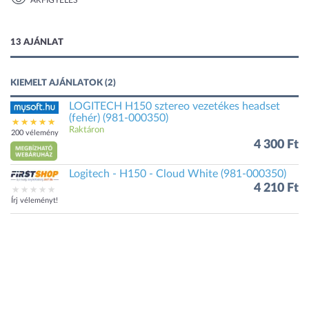
ÁRFIGYELÉS
1 kép
13 AJÁNLAT
KIEMELT AJÁNLATOK (2)
LOGITECH H150 sztereo vezetékes headset
(fehér) (981-000350)
Raktáron
200 vélemény
4 300 Ft
Logitech - H150 - Cloud White (981-000350)
4 210 Ft
Írj véleményt!