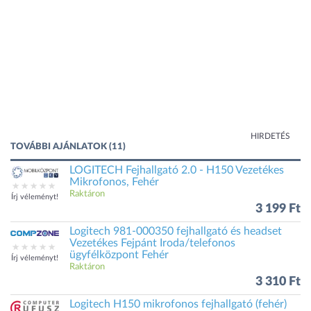
HIRDETÉS
TOVÁBBI AJÁNLATOK (11)
LOGITECH Fejhallgató 2.0 - H150 Vezetékes
Mikrofonos, Fehér
Raktáron
Írj véleményt!
3 199 Ft
Logitech 981-000350 fejhallgató és headset
Vezetékes Fejpánt Iroda/telefonos
ügyfélközpont Fehér
Írj véleményt!
Raktáron
3 310 Ft
Logitech H150 mikrofonos fejhallgató (fehér)