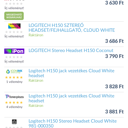
3 630 Ft
Írj véleményt!
LOGITECH H150 SZTEREÓ
HEADSET/FEJHALLGATÓ, CLOUD WHITE
Raktáron
Írj véleményt!
3 686 Ft
LOGITECH Stereo Headset H150 Coconut
3 790 Ft
Írj véleményt!
Logitech H150 jack vezetékes Cloud White
headset
Raktáron
1 vélemény
3 828 Ft
Logitech H150 jack vezetékes Cloud White
headset
Raktáron
4 vélemény
3 881 Ft
Logitech H150 Stereo Headset Cloud White
981-000350