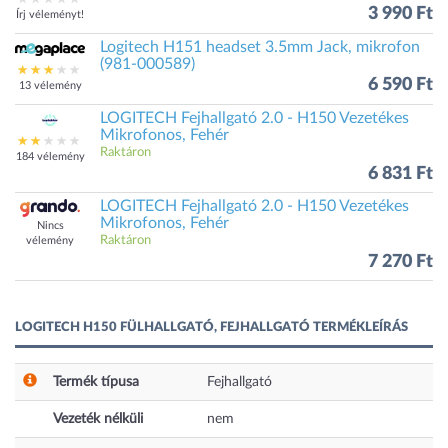
3 990 Ft
Írj véleményt!
Logitech H151 headset 3.5mm Jack, mikrofon
(981-000589)
6 590 Ft
13 vélemény
LOGITECH Fejhallgató 2.0 - H150 Vezetékes
Mikrofonos, Fehér
Raktáron
184 vélemény
6 831 Ft
LOGITECH Fejhallgató 2.0 - H150 Vezetékes
Mikrofonos, Fehér
Nincs
Raktáron
vélemény
7 270 Ft
LOGITECH H150 FÜLHALLGATÓ, FEJHALLGATÓ TERMÉKLEÍRÁS
Termék típusa
Fejhallgató
Vezeték nélküli
nem