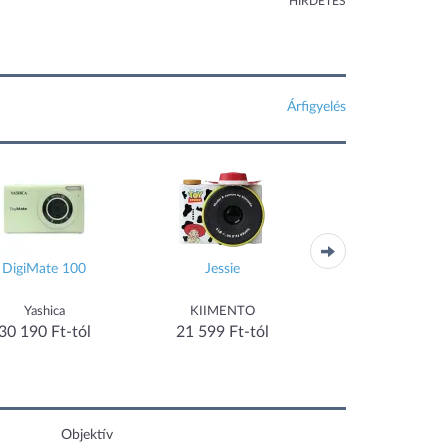
HIRDETÉS
Árfigyelés
DigiMate 100
Jessie
myFirst Camera
Yashica
KIIMENTO
25 990 Ft-tól
30 190 Ft-tól
21 599 Ft-tól
Objektív