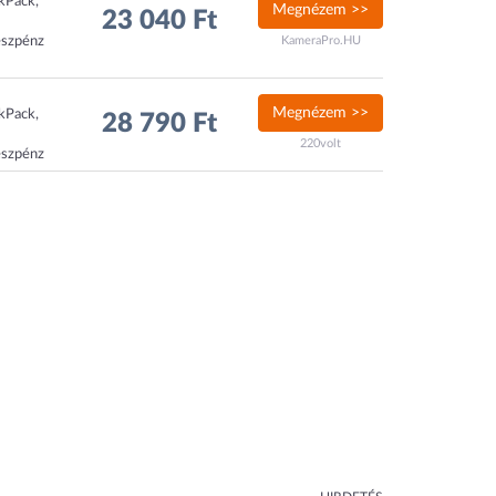
ckPack,
Megnézem >>
23 040 Ft
észpénz
KameraPro.HU
Megnézem >>
ckPack,
28 790 Ft
220volt
észpénz