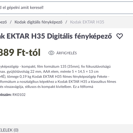
pező
Kodak digitális fényképező
Kodak EKTAR H35
k EKTAR H35 Digitális fényképező
889 Ft
-tól
ÁRFIGYELÉS
nyképezőgép - kompakt, film formátum 135 (35mm), fix fókusztávolságú
 max. gyújtótávolság 22 mm, AAA elem, mérete 5 × 14,5 × 13 cm
), tömege 0,19 kg Kodak EKTAR H35 filmes fényképezőgép Fekete -
félformátum a nosztalgikus képekhez a Kodak EKTAR H35 a klasszikus filmes
s visszavágója, stílusos és kompakt kivitelben. Ez a félformá
ikkszám:
RK0102
LELEK (0)