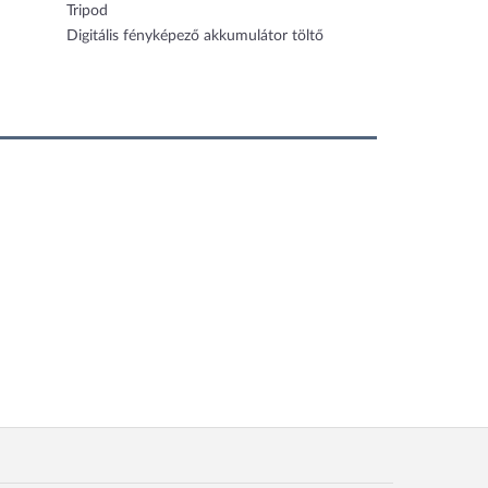
Tripod
Digitális fényképező akkumulátor töltő