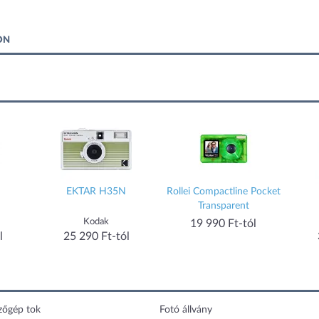
ON
EKTAR H35N
Rollei Compactline Pocket
Transparent
Kodak
19 990 Ft-tól
l
25 290 Ft-tól
zőgép tok
Fotó állvány