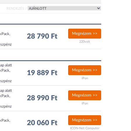
RENDEZÉS /
Megnézem >>
ckPack,
28 790 Ft
220volt
észpénz
ap alatt
Megnézem >>
ckPack,
19 889 Ft
iPon
észpénz
ap alatt
Megnézem >>
ckPack,
28 990 Ft
iPon
észpénz
Megnézem >>
ckPack,
20 060 Ft
ICON-Net Computer