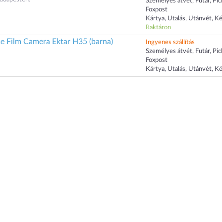
Személyes átvét, Futár, Pi
Foxpost
Kártya, Utalás, Utánvét, K
Raktáron
e Film Camera Ektar H35 (barna)
Ingyenes szállítás
Személyes átvét, Futár, Pi
Foxpost
Kártya, Utalás, Utánvét, K