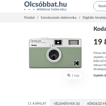
Főoldal
Szórakoztató elektronika
Digitális fényké
Koda
19 
Filmes fé
objektív,
(MA×SZ×MÉ
stílusos 
fényképezé
1 kép
Gyártói c
11 AJÁNLAT
VÉLEMÉNYEK (0)
KÉRDEZZ-FE