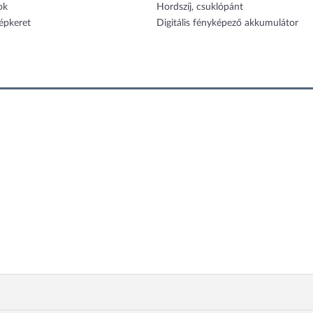
ok
Hordszíj, csuklópánt
képkeret
Digitális fényképező akkumulátor