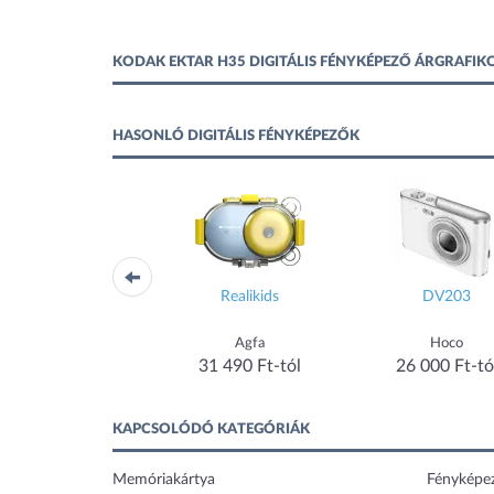
KODAK EKTAR H35 DIGITÁLIS FÉNYKÉPEZŐ ÁRGRAFIK
HASONLÓ DIGITÁLIS FÉNYKÉPEZŐK
Realikids 2
Realikids
DV203
Agfaphoto
Agfa
Hoco
19 900 Ft-tól
31 490 Ft-tól
26 000 Ft-tó
KAPCSOLÓDÓ KATEGÓRIÁK
Memóriakártya
Fényképe