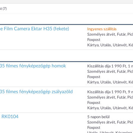
st
(7)
e Film Camera Ektar H35 (fekete)
Ingyenes szállítás
Személyes átvét, Futár, Pi
Foxpost
Kártya, Utalás, Utánvét, K
5 filmes fényképezőgép homok
Kiszállítás díja 1 990 Ft, 1 n
Személyes átvét, Futár, Pi
Foxpost
Kártya, Utalás, Utánvét, K
 filmes fényképezőgép zsályazöld
Kiszállítás díja 1 990 Ft, 9 n
Személyes átvét, Futár, Pi
Foxpost
Kártya, Utalás, Utánvét, K
d RK0104
5 napon belül
Személyes átvét, Futár, Pi
Foxpost