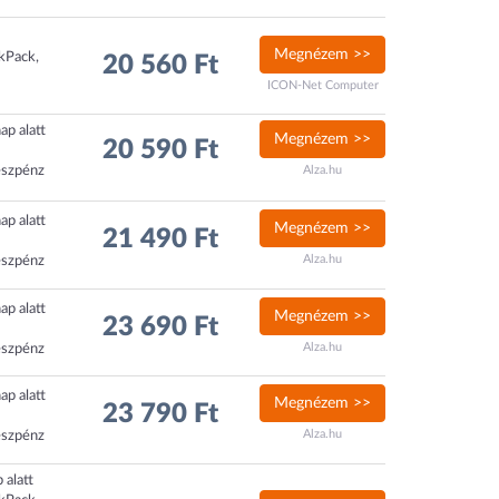
Megnézem >>
ckPack,
20 560 Ft
ICON-Net Computer
ap alatt
Megnézem >>
20 590 Ft
észpénz
Alza.hu
ap alatt
Megnézem >>
21 490 Ft
Alza.hu
észpénz
ap alatt
Megnézem >>
23 690 Ft
Alza.hu
észpénz
ap alatt
Megnézem >>
23 790 Ft
Alza.hu
észpénz
 alatt