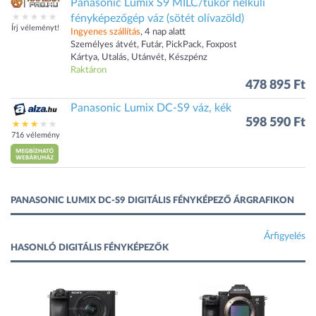
Panasonic Lumix S9 MILC/tükör nélküli
fényképezőgép váz (sötét olívazöld)
Írj véleményt!
Ingyenes szállítás
, 4 nap alatt
Személyes átvét, Futár, PickPack, Foxpost
Kártya, Utalás, Utánvét, Készpénz
Raktáron
478 895 Ft
Panasonic Lumix DC-S9 váz, kék
598 590 Ft
716 vélemény
PANASONIC LUMIX DC-S9 DIGITÁLIS FÉNYKÉPEZŐ ÁRGRAFIKON
Árfigyelés
HASONLÓ DIGITÁLIS FÉNYKÉPEZŐK