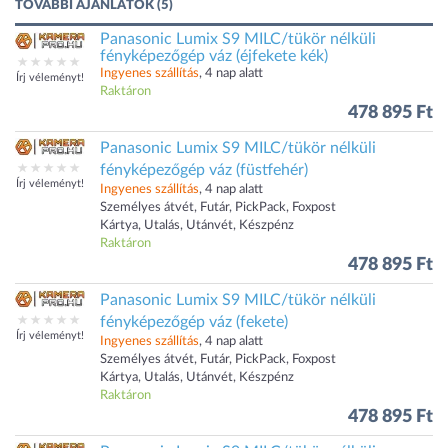
TOVÁBBI AJÁNLATOK (5)
Panasonic Lumix S9 MILC/tükör nélküli
fényképezőgép váz (éjfekete kék)
Ingyenes szállítás
, 4 nap alatt
Írj véleményt!
Raktáron
478 895 Ft
Panasonic Lumix S9 MILC/tükör nélküli
fényképezőgép váz (füstfehér)
Írj véleményt!
Ingyenes szállítás
, 4 nap alatt
Személyes átvét, Futár, PickPack, Foxpost
Kártya, Utalás, Utánvét, Készpénz
Raktáron
478 895 Ft
Panasonic Lumix S9 MILC/tükör nélküli
fényképezőgép váz (fekete)
Írj véleményt!
Ingyenes szállítás
, 4 nap alatt
Személyes átvét, Futár, PickPack, Foxpost
Kártya, Utalás, Utánvét, Készpénz
Raktáron
478 895 Ft