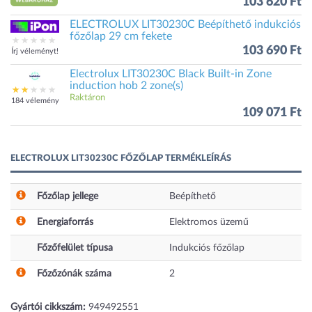
103 620 Ft
ELECTROLUX LIT30230C Beépíthető indukciós
főzőlap 29 cm fekete
103 690 Ft
Írj véleményt!
Electrolux LIT30230C Black Built-in Zone
induction hob 2 zone(s)
Raktáron
184 vélemény
109 071 Ft
ELECTROLUX LIT30230C FŐZŐLAP TERMÉKLEÍRÁS
Főzőlap jellege
Beépíthető
Energiaforrás
Elektromos üzemű
Főzőfelület típusa
Indukciós főzőlap
Főzőzónák száma
2
Gyártói cikkszám:
949492551