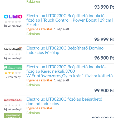
Raktáron
93 990 Ft
Electrolux LIT30230C Beépíthető indukciós
főzőlap | Touch Control | Power Boost | 29 cm |
Fekete
Írj véleményt!
Ingyenes szállítás
, 1 nap alatt
Raktáron
95 999 Ft
Electrolux LIT30230C Beépíthető Domino
Indukciós Főzőlap
96 900 Ft
Írj véleményt!
Electrolux LIT30230C Beépíthető Indukciós
főzőlap Keret nélküli,3700
W,Érintőszenzoros,Gyerekzár,1 fázisra köthető
2 vélemény
Ingyenes szállítás
, 1 nap alatt
Raktáron
99 900 Ft
Electrolux LIT30230C főzőlap beépíthető
dominó indukciós
Ingyenes szállítás
Írj véleményt!
Raktáron