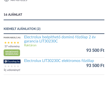
ÁRFIGYELÉS
1 kép
16 AJÁNLAT
KIEMELT AJÁNLATOK (2)
Electrolux beépíthető dominó főzőlap 2 év
garancia LIT30230C
Raktáron
57 vélemény
93 500 Ft
Electrolux LIT30230C elektromos főzőlap
93 500 Ft
Írj véleményt!