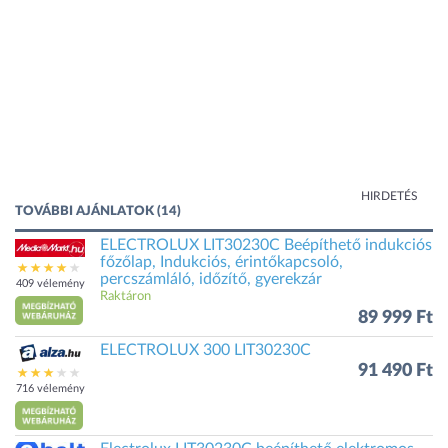
HIRDETÉS
TOVÁBBI AJÁNLATOK (14)
ELECTROLUX LIT30230C Beépíthető indukciós
főzőlap, Indukciós, érintőkapcsoló,
percszámláló, időzítő, gyerekzár
409 vélemény
Raktáron
89 999 Ft
ELECTROLUX 300 LIT30230C
91 490 Ft
716 vélemény