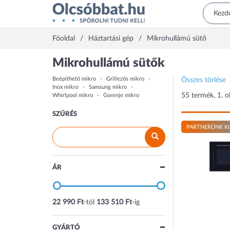
Főoldal
Háztartási gép
Mikrohullámú sütő
Mikrohullámú sütők
Beépíthető mikro
Grillezős mikro
Összes törlése
Inox mikro
Samsung mikro
55 termék, 1. o
Whirlpool mikro
Gorenje mikro
SZŰRÉS
PARTNERÜNK KI
ÁR
22 990 Ft
-tól
133 510 Ft
-ig
GYÁRTÓ