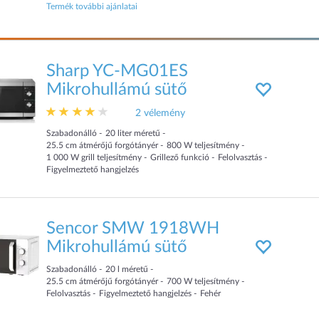
ne akadályozza meg az egészséges és kiegyensúlyozott
Termék további ajánlatai
táplálkozásban. A NO...
Sharp YC-MG01ES
Mikrohullámú sütő
2 vélemény
Szabadonálló
20
liter
méretű
25.5
cm
átmérőjű forgótányér
800
W teljesítmény
1 000
W grill teljesítmény
Grillező funkció
Felolvasztás
Figyelmeztető hangjelzés
Sencor SMW 1918WH
Mikrohullámú sütő
Szabadonálló
20
l
méretű
25.5
cm
átmérőjű forgótányér
700
W teljesítmény
Felolvasztás
Figyelmeztető hangjelzés
Fehér