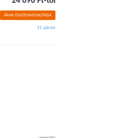
24 090 Ft-tól
ÁRAK ÖSSZEHASONLÍTÁSA
12 ajánlat