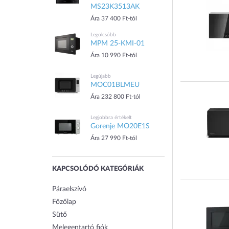
MS23K3513AK
Ára 37 400 Ft-tól
Legolcsóbb
MPM 25-KMI-01
Ára 10 990 Ft-tól
Legújabb
MOC01BLMEU
Ára 232 800 Ft-tól
Legjobbra értékelt
Gorenje MO20E1S
Ára 27 990 Ft-tól
KAPCSOLÓDÓ KATEGÓRIÁK
Páraelszívó
Főzőlap
Sütő
Melegentartó fiók