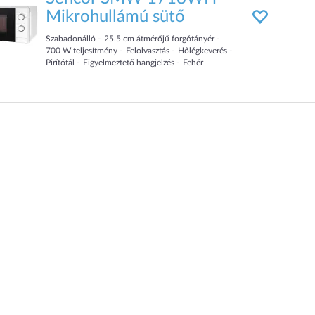
Mikrohullámú sütő
Szabadonálló
25.5
cm
átmérőjű forgótányér
700
W teljesítmény
Felolvasztás
Hőlégkeverés
Pirítótál
Figyelmeztető hangjelzés
Fehér