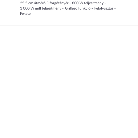
25.5
cm
átmérőjű forgótányér
800
W teljesítmény
1 000
W grill teljesítmény
Grillező funkció
Felolvasztás
Fekete