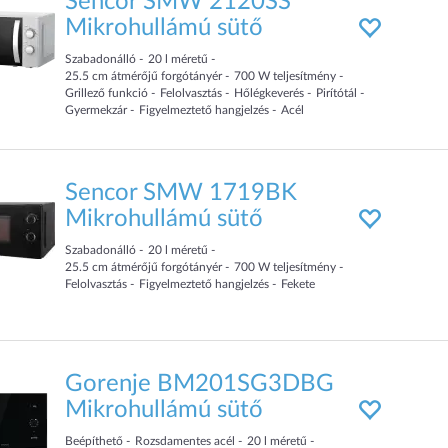
Sencor SMW 2120SS
Mikrohullámú sütő
Szabadonálló
20
l
méretű
25.5
cm
átmérőjű forgótányér
700
W teljesítmény
Grillező funkció
Felolvasztás
Hőlégkeverés
Pirítótál
Gyermekzár
Figyelmeztető hangjelzés
Acél
Sencor SMW 1719BK
Mikrohullámú sütő
Szabadonálló
20
l
méretű
25.5
cm
átmérőjű forgótányér
700
W teljesítmény
Felolvasztás
Figyelmeztető hangjelzés
Fekete
Gorenje BM201SG3DBG
Mikrohullámú sütő
Beépíthető
Rozsdamentes acél
20
l
méretű