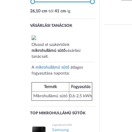
26,10 cm
-tól
41 cm
-ig
VÁSÁRLÁSI TANÁCSOK
Olvasd el szakértőink
mikrohullámú sütő
vásárlási
tanácsait.
A
mikrohullámú sütő
átlagos
fogyasztása naponta:
Termék
Fogyasztás
Mikrohullámú sütő
0,6-2,5 kWh
TOP MIKROHULLÁMÚ SÜTŐK
Legnépszerűbb
Samsung