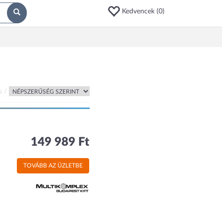
Kedvencek (
0
)
s /
149 989 Ft
TOVÁBB AZ ÜZLETBE