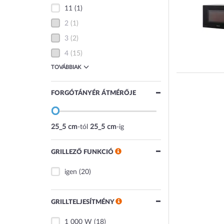
11
(1)
2
(1)
3
(2)
4
(15)
TOVÁBBIAK
FORGÓTÁNYÉR ÁTMÉRŐJE
25_5 cm
-tól
25_5 cm
-ig
GRILLEZŐ FUNKCIÓ
igen
(20)
GRILLTELJESÍTMÉNY
1 000 W
(18)