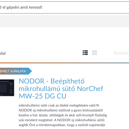
Rendezé
ldal
EMELT AJÁNLATA
NODOR - Beépíthető
mikrohullámú sütő NorChef
MW-25 DG CU
mikrohullámú sütő csak az ételek melegítésére való?A
NODOR új mikrohullámú sütőivel a gyors kiolvasztástól
kezdve a hal, tészta, zöldségek és akár sült krumpli főzéséig
sok mindent megtehet. A NODOR új mikrohullámú sütői
segítik Önt a mindennapokban, hogy a zsúfolt napirendje