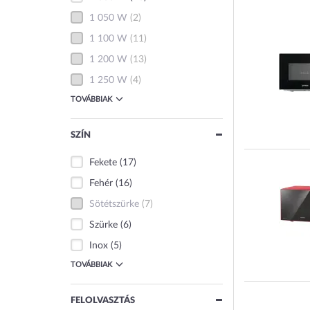
1 050 W
(2)
1 100 W
(11)
1 200 W
(13)
1 250 W
(4)
TOVÁBBIAK
SZÍN
Fekete
(17)
Fehér
(16)
Sötétszürke
(7)
Szürke
(6)
Inox
(5)
TOVÁBBIAK
FELOLVASZTÁS