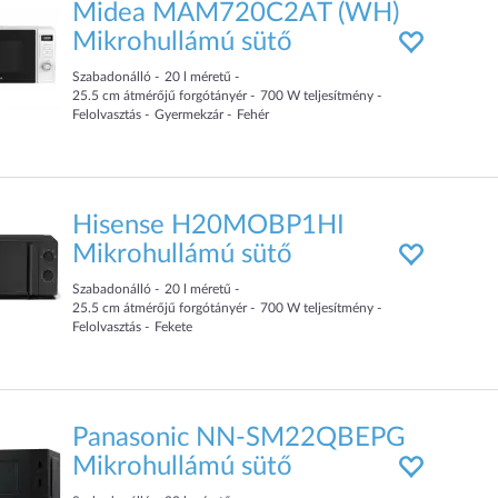
Midea MAM720C2AT (WH)
Mikrohullámú sütő
Szabadonálló
20
l
méretű
25.5
cm
átmérőjű forgótányér
700
W teljesítmény
Felolvasztás
Gyermekzár
Fehér
Hisense H20MOBP1HI
Mikrohullámú sütő
Szabadonálló
20
l
méretű
25.5
cm
átmérőjű forgótányér
700
W teljesítmény
Felolvasztás
Fekete
Panasonic NN-SM22QBEPG
Mikrohullámú sütő