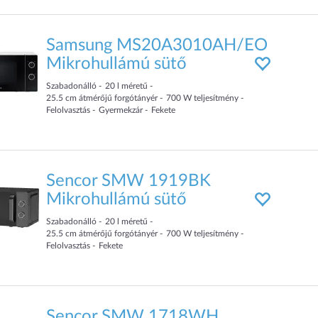
Samsung MS20A3010AH/EO
Mikrohullámú sütő
Szabadonálló
20
l
méretű
25.5
cm
átmérőjű forgótányér
700
W teljesítmény
Felolvasztás
Gyermekzár
Fekete
Sencor SMW 1919BK
Mikrohullámú sütő
Szabadonálló
20
l
méretű
25.5
cm
átmérőjű forgótányér
700
W teljesítmény
Felolvasztás
Fekete
Sencor SMW 1718WH