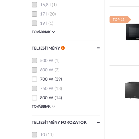
16,8 l
(1)
17 l
(20)
TOP 13
19 l
(1)
TOVÁBBIAK
TELJESÍTMÉNY
500 W
(1)
600 W
(2)
700 W
(39)
750 W
(13)
800 W
(14)
TOVÁBBIAK
TELJESÍTMÉNY FOKOZATOK
10
(11)