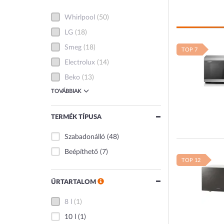
Whirlpool
(50)
LG
(18)
Smeg
(18)
TOP 7
Electrolux
(14)
Beko
(13)
TOVÁBBIAK
TERMÉK TÍPUSA
Szabadonálló
(48)
Beépíthető
(7)
TOP 12
ŰRTARTALOM
8 l
(1)
10 l
(1)