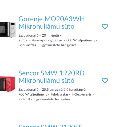
Gorenje MO20A3WH
Mikrohullámú sütő
Szabadonálló
20
l
méretű
25.5
cm
átmérőjű forgótányér
800
W teljesítmény
Felolvasztás
Figyelmeztető hangjelzés
Sencor SMW 1920RD
Mikrohullámú sütő
Szabadonálló
25.5
cm
átmérőjű forgótányér
700
W teljesítmény
Felolvasztás
Hőlégkeverés
Pirítótál
Figyelmeztető hangjelzés