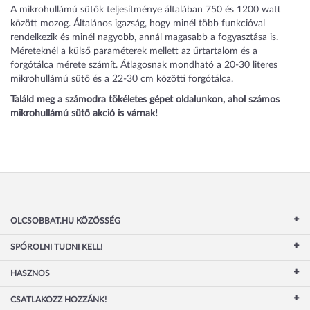
A mikrohullámú sütők teljesítménye általában 750 és 1200 watt
között mozog. Általános igazság, hogy minél több funkcióval
rendelkezik és minél nagyobb, annál magasabb a fogyasztása is.
Méreteknél a külső paraméterek mellett az űrtartalom és a
forgótálca mérete számít. Átlagosnak mondható a 20-30 literes
mikrohullámú sütő és a 22-30 cm közötti forgótálca.
Találd meg a számodra tökéletes gépet oldalunkon, ahol számos
mikrohullámú sütő akció is várnak!
OLCSOBBAT.HU KÖZÖSSÉG
SPÓROLNI TUDNI KELL!
HASZNOS
CSATLAKOZZ HOZZÁNK!