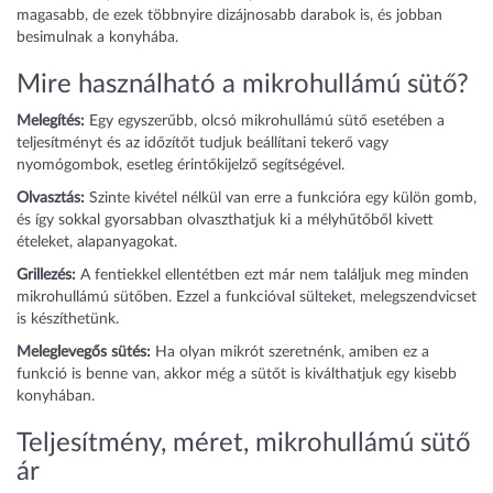
magasabb, de ezek többnyire dizájnosabb darabok is, és jobban
besimulnak a konyhába.
Mire használható a mikrohullámú sütő?
Melegítés:
Egy egyszerűbb, olcsó mikrohullámú sütő esetében a
teljesítményt és az időzítőt tudjuk beállítani tekerő vagy
nyomógombok, esetleg érintőkijelző segítségével.
Olvasztás:
Szinte kivétel nélkül van erre a funkcióra egy külön gomb,
és így sokkal gyorsabban olvaszthatjuk ki a mélyhűtőből kivett
ételeket, alapanyagokat.
Grillezés:
A fentiekkel ellentétben ezt már nem találjuk meg minden
mikrohullámú sütőben. Ezzel a funkcióval sülteket, melegszendvicset
is készíthetünk.
Meleglevegős sütés:
Ha olyan mikrót szeretnénk, amiben ez a
funkció is benne van, akkor még a sütőt is kiválthatjuk egy kisebb
konyhában.
Teljesítmény, méret, mikrohullámú sütő
ár