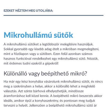
EZEKET NÉZTEM MEG UTOLJÁRA:
Mikrohullámú sütők
A mikrohullámú sütőket a legtöbbször melegítésre használjuk.
Sokkal gyorsabb egy kisebb adag ételt a mikróban megmelegíteni,
mint a főzőlapon vagy a sütőben. Ezen felül azonban számos
hasznos funkcióval rendelkezhet egy mikrohullámú sütő. Nézzük,
mit érdemes tudni ezekről a gépekről!
Különálló vagy beépíthető mikró?
Ha már egy kész konyhába vásárolunk mikrohullámú sütőt, és nincs
meg a szekrényben a helye, akkor a különálló lehet a megfelelő
választás. Azt szinte bárhová elhelyezhetjük, mindössze
áramforráshoz kell közel lennie. A beépíthető mikró beszerzés akkor
ideális, amikor épül a konyhaszekrény, és pontosan meg tudjuk
tervezni a helyét. Jellemzően a beépíthető mikrohullámú sütő ár