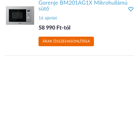
Gorenje BM201AG1X Mikrohullámú
sütő
16 ajánlat
58 990 Ft-tól
ÁRAK ÖSSZEHASONLÍTÁSA