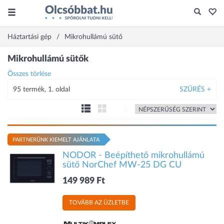
Háztartási gép
Mikrohullámú sütő
Mikrohullámú sütők
Összes törlése
95 termék, 1. oldal
SZŰRÉS +
PARTNERÜNK KIEMELT AJÁNLATA
NODOR - Beépíthető mikrohullámú
sütő NorChef MW-25 DG CU
149 989 Ft
TOVÁBB AZ ÜZLETBE