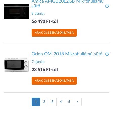
Amica AMGB20E2GB Mikrohullámú
sütő
8 ajánlat
56 490 Ft-tól
ÁRAK ÖSSZEHASONLÍTÁSA
Orion OM-2018 Mikrohullámú sütő
7 ajánlat
23 516 Ft-tól
ÁRAK ÖSSZEHASONLÍTÁSA
(Jelenlegi
1
2
3
4
5
>
oldal)