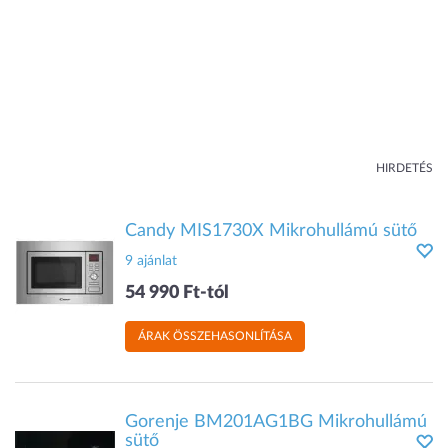
HIRDETÉS
Candy MIS1730X Mikrohullámú sütő
9 ajánlat
54 990 Ft-tól
ÁRAK ÖSSZEHASONLÍTÁSA
Gorenje BM201AG1BG Mikrohullámú
sütő