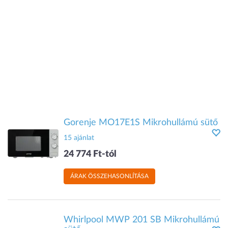
Gorenje MO17E1S Mikrohullámú sütő
15 ajánlat
24 774 Ft-tól
ÁRAK ÖSSZEHASONLÍTÁSA
Whirlpool MWP 201 SB Mikrohullámú