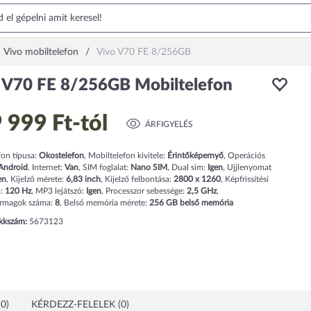
Vivo mobiltelefon
Vivo V70 FE 8/256GB
 V70 FE 8/256GB Mobiltelefon
 999 Ft
-tól
ÁRFIGYELÉS
fon típusa:
Okostelefon
,
Mobiltelefon kivitele:
Érintőképernyő
,
Operációs
Android
,
Internet:
Van
,
SIM foglalat:
Nano SIM
,
Dual sim:
Igen
,
Ujjlenyomat
en
,
Kijelző mérete:
6,83
inch
,
Kijelző felbontása:
2800 x 1260
,
Képfrissítési
a:
120
Hz
,
MP3 lejátszó:
Igen
,
Processzor sebessége:
2,5
GHz
,
ormagok száma:
8
,
Belső memória mérete:
256
GB
belső memória
ikkszám:
5673123
0)
KÉRDEZZ-FELELEK (0)