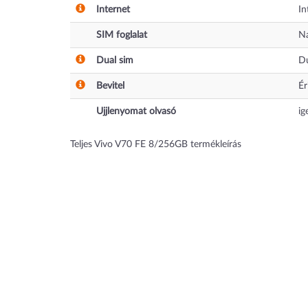
Internet
In
SIM foglalat
N
Dual sim
Du
Bevitel
Ér
Ujjlenyomat olvasó
ig
Teljes Vivo V70 FE 8/256GB termékleírás