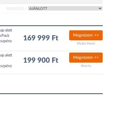
RENDEZÉS /
ap alatt
Megnézem >>
ckPack
169 999 Ft
észpénz
Media Markt
ap alatt
Megnézem >>
199 900 Ft
észpénz
Alza.hu