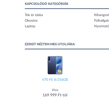
KAPCSOLÓDÓ KATEGÓRIÁK
Tok és táska
Kihangosí
Okosóra
Fülhallgat
Laptop
Nyomtat
EZEKET NÉZTEM MEG UTOLJÁRA:
V70 FE 8/256GB
Vivo
169 999 Ft-tól