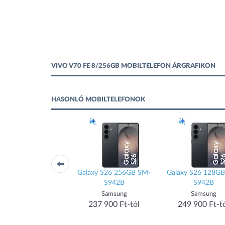
VIVO V70 FE 8/256GB MOBILTELEFON ÁRGRAFIKON
HASONLÓ MOBILTELEFONOK
iPhone 16 128GB
Galaxy S26 256GB SM-
Galaxy S26 128G
S942B
S942B
Apple
Samsung
Samsung
274 900 Ft-tól
237 900 Ft-tól
249 900 Ft-t