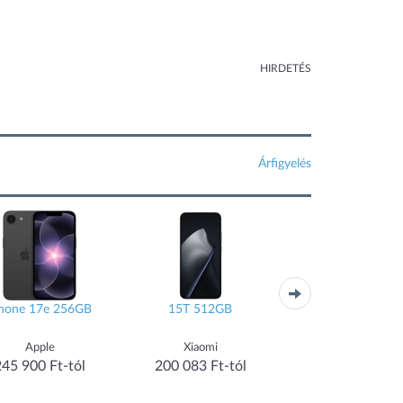
HIRDETÉS
Árfigyelés
Phone 17e 256GB
15T 512GB
15T Pro 512G
Apple
Xiaomi
Xiaomi
245 900 Ft-tól
200 083 Ft-tól
245 990 Ft-tó