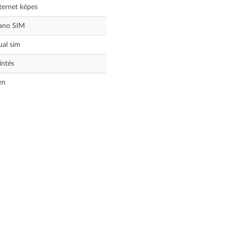
ternet képes
ano SIM
al sim
intés
en