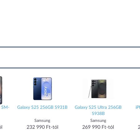
B SM-
Galaxy S25 256GB S931B
Galaxy S25 Ultra 256GB
i
S938B
Samsung
Samsung
ól
232 990 Ft-tól
269 990 Ft-tól