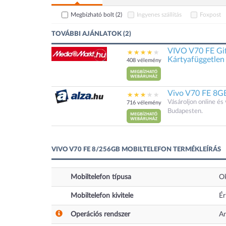
Megbízható bolt
(2)
Ingyenes szállítás
Foxpost
TOVÁBBI AJÁNLATOK (2)
VIVO V70 FE Gi
Kártyafüggetlen
408 vélemény
Vivo V70 FE 8G
Vásároljon online é
716 vélemény
Budapesten.
VIVO V70 FE 8/256GB MOBILTELEFON TERMÉKLEÍRÁS
Mobiltelefon típusa
O
Mobiltelefon kivitele
Ér
Operációs rendszer
An