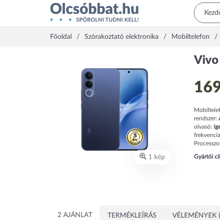
Főoldal
Szórakoztató elektronika
Mobiltelefon
Vivo
169
Mobiltele
rendszer:
olvasó:
ig
frekvenci
Processz
1 kép
Gyártói c
2 AJÁNLAT
TERMÉKLEÍRÁS
VÉLEMÉNYEK (