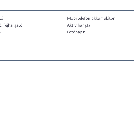
tó
Mobiltelefon akkumulátor
ó, fejhallgató
Aktív hangfal
ó
Fotópapír