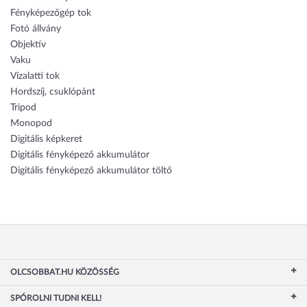
Fényképezőgép tok
Fotó állvány
Objektív
Vaku
Vízalatti tok
Hordszíj, csuklópánt
Tripod
Monopod
Digitális képkeret
Digitális fényképező akkumulátor
Digitális fényképező akkumulátor töltő
OLCSOBBAT.HU KÖZÖSSÉG
SPÓROLNI TUDNI KELL!