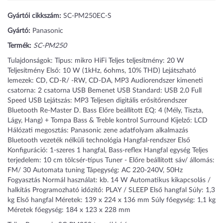
Gyártói cikkszám:
SC-PM250EC-S
Gyártó:
Panasonic
Termék:
SC-PM250
Tulajdonságok: Típus: mikro HiFi Teljes teljesítmény: 20 W
Teljesítmény Első: 10 W (1kHz, 6ohms, 10% THD) Lejátszható
lemezek: CD, CD-R/ -RW, CD-DA, MP3 Audiorendszer kimeneti
csatorna: 2 csatorna USB Bemenet USB Standard: USB 2.0 Full
Speed USB Lejátszás: MP3 Teljesen digitális erősítőrendszer
Bluetooth Re-Master D. Bass Előre beállított EQ: 4 (Mély, Tiszta,
Lágy, Hang) + Tompa Bass & Treble kontrol Surround Kijelző: LCD
Hálózati megosztás: Panasonic zene adatfolyam alkalmazás
Bluetooth vezeték nélküli technológia Hangfal-rendszer Első
Konfiguráció: 1-szeres 1 hangfal, Bass-reflex Hangfal egység Teljes
terjedelem: 10 cm tölcsér-típus Tuner - Előre beállított sáv/ állomás:
FM/ 30 Automata tuning Tápegység: AC 220-240V, 50Hz
Fogyasztás Normál használat: kb. 14 W Automatikus kikapcsolás /
halkítás Programozható időzítő: PLAY / SLEEP Első hangfal Súly: 1,3
kg Első hangfal Méretek: 139 x 224 x 136 mm Súly főegység: 1,1 kg
Méretek főegység: 184 x 123 x 228 mm