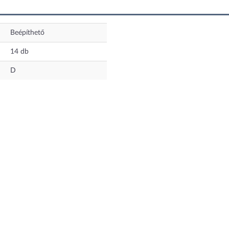
Beépíthető
14
db
D