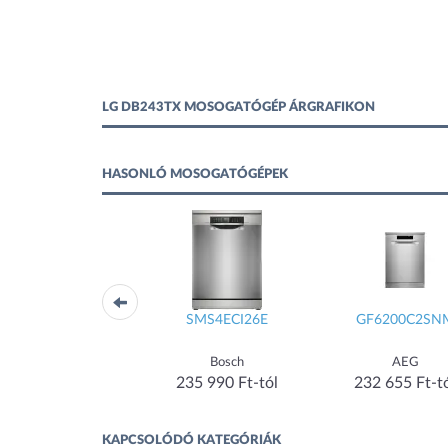
LG DB243TX MOSOGATÓGÉP ÁRGRAFIKON
HASONLÓ MOSOGATÓGÉPEK
SMS4HVI45E
SMS4ECI26E
GF6200C2SN
Bosch
Bosch
AEG
200 900 Ft-tól
235 990 Ft-tól
232 655 Ft-t
KAPCSOLÓDÓ KATEGÓRIÁK