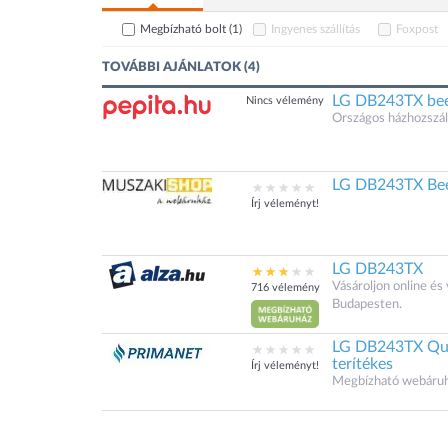
Megbízható bolt
(1)
Ingyenes szállítás
Foxpost
TOVÁBBI AJÁNLATOK (4)
LG DB243TX beé
Nincs vélemény
Országos házhozszáll
LG DB243TX Beé
Írj véleményt!
LG DB243TX
Vásároljon online é
716 vélemény
Budapesten.
LG DB243TX Qu
terítékes
Írj véleményt!
Megbízható webáruház