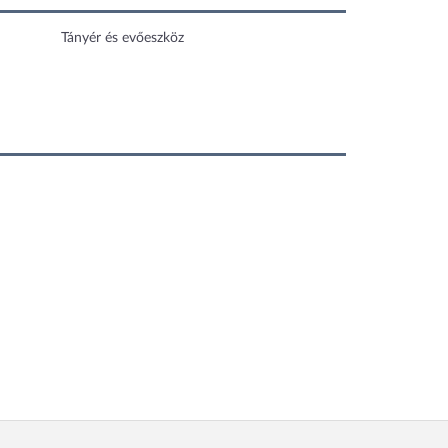
Tányér és evőeszköz