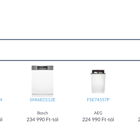
M
SMI6ECS12E
FSE74557P
Bosch
AEG
ól
234 990 Ft-tól
224 990 Ft-tól