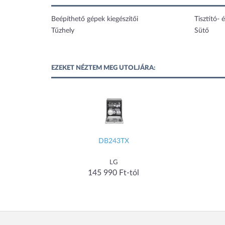
Beépíthető gépek kiegészítői
Tisztító- é
Tűzhely
Sütő
EZEKET NÉZTEM MEG UTOLJÁRA:
DB243TX
LG
145 990 Ft-tól