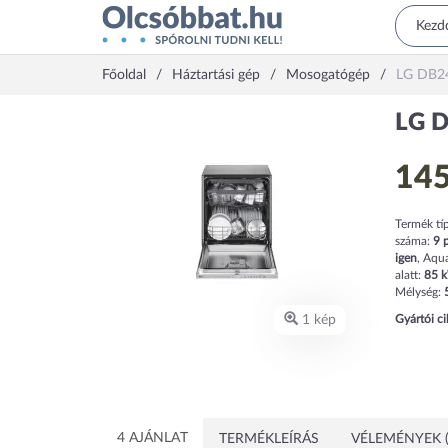
Főoldal
Háztartási gép
Mosogatógép
LG DB2
LG 
145
Termék tí
száma:
9
p
igen
,
Aqu
alatt:
85
Mélység:
1 kép
Gyártói c
4 AJÁNLAT
TERMÉKLEÍRÁS
VÉLEMÉNYEK (