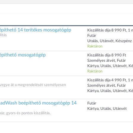
píthető 14 terítékes mosogatógép
Kiszállítás díja 8 990 Ft, 1 n
ítás
Futár
Utalás, Utánvét, Készpénz
Raktáron
píthető mosogatógép
Kiszállítás díja 8 990 Ft
Személyes átvét, Futár
Kártya, Utalás, Utánvét, K
Raktáron
Kiszállítás díja 4 990 Ft, 1 n
s vegye át a megrendelését személyesen
Személyes átvét, Futár
Kártya, Utalás, Utánvét, K
adWash beépíthető mosogatógép 14
Futár
Kártya, Utalás, Utánvét
, gyors és pontos kiszállítás.