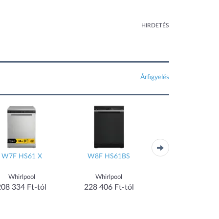
HIRDETÉS
Árfigyelés
W7F HS61 X
W8F HS61BS
E62SC100SX
Whirlpool
Whirlpool
Electrolux
208 334 Ft-tól
228 406 Ft-tól
208 905 Ft-tó