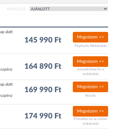
RENDEZÉS /
ap alatt
Megnézem >>
145 990 Ft
Pepita.hu Webáruház
Megnézem >>
164 890 Ft
észpénz
muszakishop.hu a
webáruház
ap alatt
Megnézem >>
169 990 Ft
észpénz
Alza.hu
Megnézem >>
174 990 Ft
PrimaNet.hu az online
szakáruház