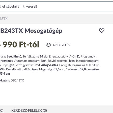
43TX
DB243TX Mosogatógép
 990 Ft
-tól
ÁRFIGYELÉS
pusa:
Beépíthető
,
Terítékszám:
14
db
,
Energiaosztály (A-G):
D
,
Programok
rogramos
,
Automata program:
igen
,
Rövid program:
igen
,
Intenzív program:
aStop:
igen
,
Vízfogyasztás:
9,9
l
vízfogyasztás
,
Energiafelhasználás 100 ciklus
kWh
,
Késleltetett indítás:
igen
,
Magasság:
81,5
cm
,
Szélesség:
59,8
cm
széles
,
55,4
cm
ikkszám:
DB243TX
0)
KÉRDEZZ-FELELEK (0)