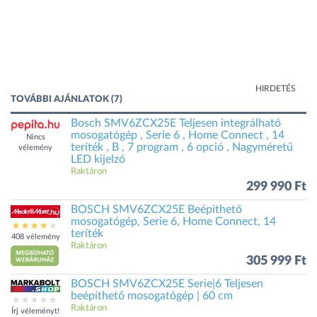
HIRDETÉS
TOVÁBBI AJÁNLATOK (7)
Bosch SMV6ZCX25E Teljesen integrálható
mosogatógép , Serie 6 , Home Connect , 14
Nincs
teríték , B , 7 program , 6 opció , Nagyméretű
vélemény
LED kijelző
Raktáron
299 990 Ft
BOSCH SMV6ZCX25E Beépíthető
mosogatógép, Serie 6, Home Connect, 14
teríték
408 vélemény
Raktáron
305 999 Ft
BOSCH SMV6ZCX25E Serie|6 Teljesen
beépíthető mosogatógép | 60 cm
Raktáron
Írj véleményt!