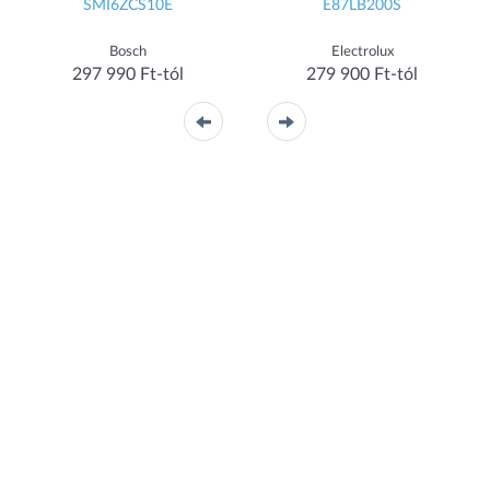
SMI6ZCS10E
E87LB200S
Bosch
Electrolux
297 990 Ft-tól
279 900 Ft-tól