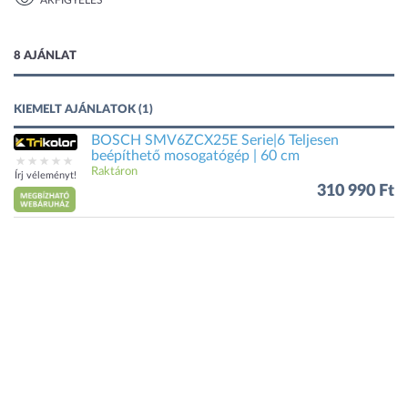
ÁRFIGYELÉS
1 kép
8 AJÁNLAT
KIEMELT AJÁNLATOK (1)
BOSCH SMV6ZCX25E Serie|6 Teljesen
beépíthető mosogatógép | 60 cm
Raktáron
Írj véleményt!
310 990 Ft