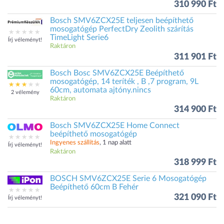
310 990 Ft
Bosch SMV6ZCX25E teljesen beépíthető
mosogatógép PerfectDry Zeolith szárítás
TimeLight Serie6
Írj véleményt!
Raktáron
311 901 Ft
Bosch Bosc SMV6ZCX25E Beépíthető
mosogatógép, 14 teríték , B ,7 program, 9L
60cm, automata ajtóny.nincs
2 vélemény
Raktáron
314 900 Ft
Bosch SMV6ZCX25E Home Connect
beépíthető mosogatógép
Ingyenes szállítás
, 1 nap alatt
Írj véleményt!
Raktáron
318 999 Ft
BOSCH SMV6ZCX25E Serie 6 Mosogatógép
Beépíthető 60cm B Fehér
321 090 Ft
Írj véleményt!