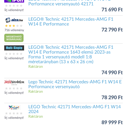
Performance versenyautó 42171
71 690 Ft
Írj véleményt!
LEGO® Technic 42171 Mercedes-AMG F1
W14 E Performance
72 790 Ft
716 vélemény
LEGO® Technic 42171 Mercedes-AMG F1
W14 E Performance 1643 elemű 2023-as
Forma 1 versenyautó modell 1:8
Írj véleményt!
méretarányban (13 x 63 x 26 cm)
Raktáron
74 990 Ft
Lego Technic 42171 Mercedes-AMG F1 W14 E
Performance versenyautó
Raktáron
Írj véleményt!
78 290 Ft
LEGO Technic 42171 Mercedes-AMG F1 W14
2024
Raktáron
Írj véleményt!
89 999 Ft