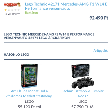
Lego Technic 42171 Mercedes-AMG F1 W14 E
Performance versenyautó
Raktáron
2 vélemény
92 490 Ft
LEGO TECHNIC MERCEDES-AMG F1 W14 E PERFORMANCE
VERSENYAUTÓ 42171 LEGO ÁRGRAFIKON
Árfigyelés
HASONLÓ LEGO
Art Claude Monet Híd a
Technic Batmobile Tumbler
vízililiomos tó felett "festmény"
42239
31220
LEGO
LEGO
55 190 Ft-tól
57 790 Ft-tól