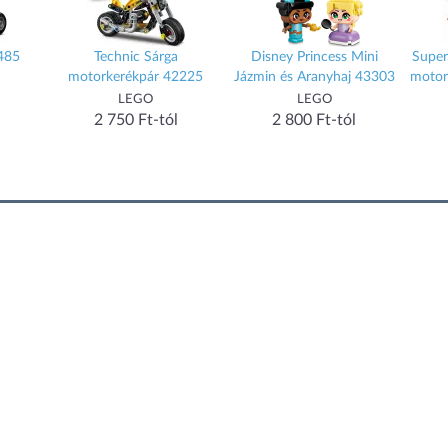
485
Technic Sárga
Disney Princess Mini
Super
motorkerékpár 42225
Jázmin és Aranyhaj 43303
motoro
LEGO
LEGO
2 750 Ft-tól
2 800 Ft-tól