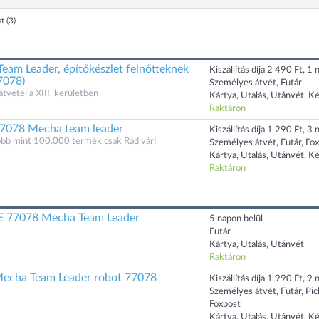
st
(3)
eam Leader, építőkészlet felnőtteknek
Kiszállítás díja 2 490 Ft, 1 n
7078)
Személyes átvét, Futár
átvétel a XIII. kerületben
Kártya, Utalás, Utánvét, K
Raktáron
77078 Mecha team leader
Kiszállítás díja 1 290 Ft, 3 n
öbb mint 100.000 termék csak Rád vár!
Személyes átvét, Futár, Fo
Kártya, Utalás, Utánvét, K
Raktáron
 77078 Mecha Team Leader
5 napon belül
Futár
Kártya, Utalás, Utánvét
Raktáron
Mecha Team Leader robot 77078
Kiszállítás díja 1 990 Ft, 9 n
Személyes átvét, Futár, Pi
Foxpost
Kártya, Utalás, Utánvét, K