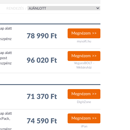
RENDEZÉS /
ap alatt
Megnézem >>
78 990 Ft
észpénz
mysoft.hu
ap alatt
Megnézem >>
xpost
96 020 Ft
észpénz
VegyesBOLT -
Webáruház
Megnézem >>
71 370 Ft
DigitZone
ap alatt
Megnézem >>
ckPack,
74 590 Ft
iPon
észpénz