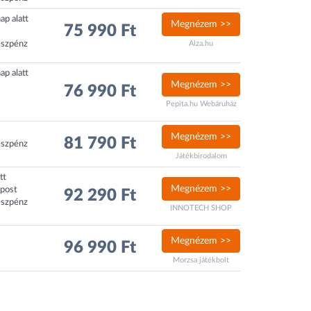
ap alatt
Megnézem >>
75 990 Ft
észpénz
Alza.hu
ap alatt
Megnézem >>
76 990 Ft
Pepita.hu Webáruház
Megnézem >>
81 790 Ft
észpénz
Játékbirodalom
tt
Megnézem >>
xpost
92 290 Ft
észpénz
INNOTECH SHOP
Megnézem >>
96 990 Ft
Morzsa játékbolt