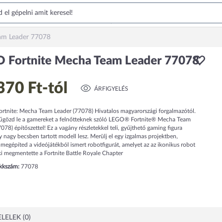
am Leader 77078
 Fortnite Mecha Team Leader 77078
370 Ft
-tól
ÁRFIGYELÉS
tnite: Mecha Team Leader (77078) Hivatalos magyarországi forgalmazótól.
yűgözd le a gamereket a felnőtteknek szóló LEGO® Fortnite® Mecha Team
078) építőszettel! Ez a vagány részletekkel teli, gyűjthető gaming figura
 nagy becsben tartott modell lesz. Merülj el egy izgalmas projektben,
egépíted a videójátékból ismert robotfigurát, amelyet az az ikonikus robot
aki megmentette a Fortnite Battle Royale Chapter
ikkszám:
77078
LELEK (0)