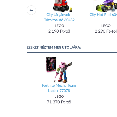
ic John Deere 1470H
City Járgányok -
City Hot Rod 60
rekes betakarítógép
Tűzoltóautó 60482
42218
LEGO
LEGO
LEGO
2 770 Ft-tól
2 190 Ft-tól
2 290 Ft-tól
EZEKET NÉZTEM MEG UTOLJÁRA:
Fortnite Mecha Team
Leader 77078
LEGO
71 370 Ft-tól