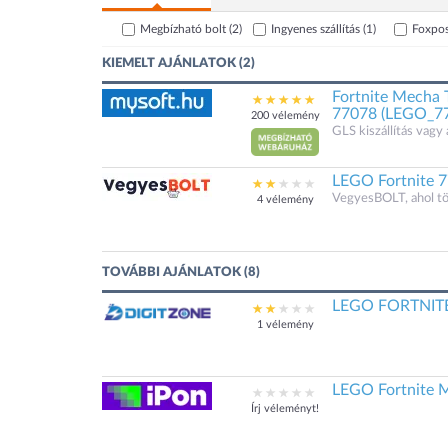
Megbízható bolt
(2)
Ingyenes szállítás
(1)
Foxpo
KIEMELT AJÁNLATOK (2)
Fortnite Mecha T
77078 (LEGO_7
200 vélemény
GLS kiszállítás vagy 
LEGO Fortnite 
VegyesBOLT, ahol t
4 vélemény
TOVÁBBI AJÁNLATOK (8)
LEGO FORTNITE
1 vélemény
LEGO Fortnite 
Írj véleményt!