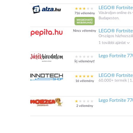
LEGO® Fortnite
Vásároljon online é
716 vélemény
Budapesten.
LEGO® Fortnite
Nincs vélemény
Országos házhozszáll
1 további ajánlat
Lego Fortnite 7
Írj véleményt!
LEGO® Fortnite
60.000+ termék | 1.
16 vélemény
Lego Fortnite 7
2 vélemény