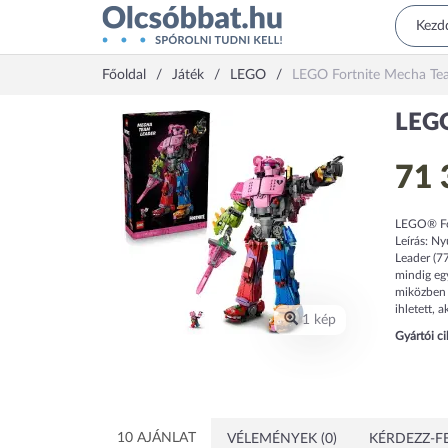
Főoldal
Játék
LEGO
LEGO Fortnite Mecha Te
LEGO
71 
LEGO® For
Leírás: N
Leader (77
mindig egy
miközben m
ihletett, 
1 kép
Gyártói c
10 AJÁNLAT
VÉLEMÉNYEK (0)
KÉRDEZZ-FE