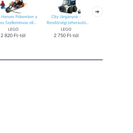
 Heroes Pókember a
City Járgányok -
City Járgányok – G
s Szellemlovas ellen
Rendőrségi teherautó
versenyautó (604
76335
60481
LEGO
LEGO
LEGO
2 820 Ft-tól
2 750 Ft-tól
2 760 Ft-tól