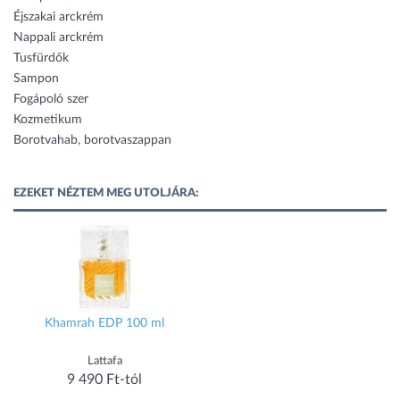
Éjszakai arckrém
Nappali arckrém
Tusfürdők
Sampon
Fogápoló szer
Kozmetikum
Borotvahab, borotvaszappan
EZEKET NÉZTEM MEG UTOLJÁRA:
Khamrah EDP 100 ml
Lattafa
9 490 Ft-tól