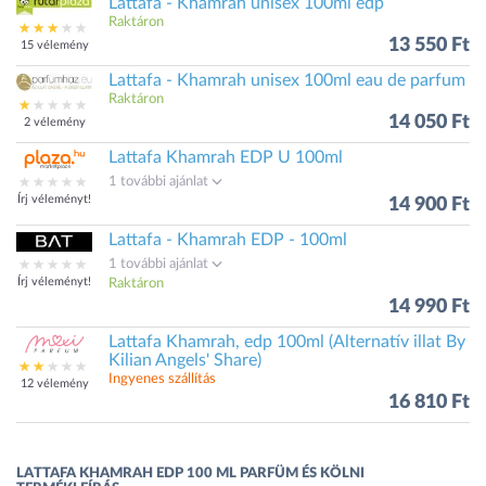
Lattafa - Khamrah unisex 100ml edp
Raktáron
13 550 Ft
15 vélemény
Lattafa - Khamrah unisex 100ml eau de parfum
Raktáron
14 050 Ft
2 vélemény
Lattafa Khamrah EDP U 100ml
1 további ajánlat
Írj véleményt!
14 900 Ft
Lattafa - Khamrah EDP - 100ml
1 további ajánlat
Írj véleményt!
Raktáron
14 990 Ft
Lattafa Khamrah, edp 100ml (Alternatív illat By
Kilian Angels' Share)
Ingyenes szállítás
12 vélemény
16 810 Ft
LATTAFA KHAMRAH EDP 100 ML PARFÜM ÉS KÖLNI