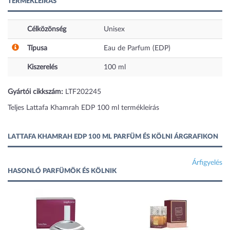
TERMÉKLEÍRÁS
Célközönség
Unisex
Típusa
Eau de Parfum (EDP)
Kiszerelés
100
ml
Gyártói cikkszám:
LTF202245
Teljes Lattafa Khamrah EDP 100 ml termékleírás
LATTAFA KHAMRAH EDP 100 ML PARFÜM ÉS KÖLNI ÁRGRAFIKON
Árfigyelés
HASONLÓ PARFÜMÖK ÉS KÖLNIK