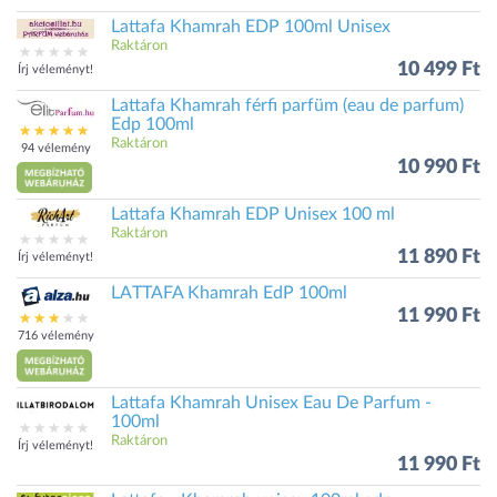
Lattafa Khamrah EDP 100ml Unisex
Raktáron
10 499 Ft
Írj véleményt!
Lattafa Khamrah férfi parfüm (eau de parfum)
Edp 100ml
Raktáron
94 vélemény
10 990 Ft
Lattafa Khamrah EDP Unisex 100 ml
Raktáron
11 890 Ft
Írj véleményt!
LATTAFA Khamrah EdP 100ml
11 990 Ft
716 vélemény
Lattafa Khamrah Unisex Eau De Parfum -
100ml
Raktáron
Írj véleményt!
11 990 Ft