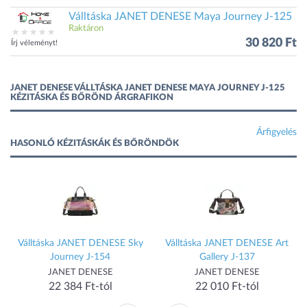
Válltáska JANET DENESE Maya Journey J-125
Raktáron
30 820 Ft
Írj véleményt!
JANET DENESE VÁLLTÁSKA JANET DENESE MAYA JOURNEY J-125
KÉZITÁSKA ÉS BŐRÖND ÁRGRAFIKON
Árfigyelés
HASONLÓ KÉZITÁSKÁK ÉS BŐRÖNDÖK
a
Válltáska JANET DENESE Sky
Válltáska JANET DENESE Art
Journey J-154
Gallery J-137
JANET DENESE
JANET DENESE
22 384 Ft-tól
22 010 Ft-tól