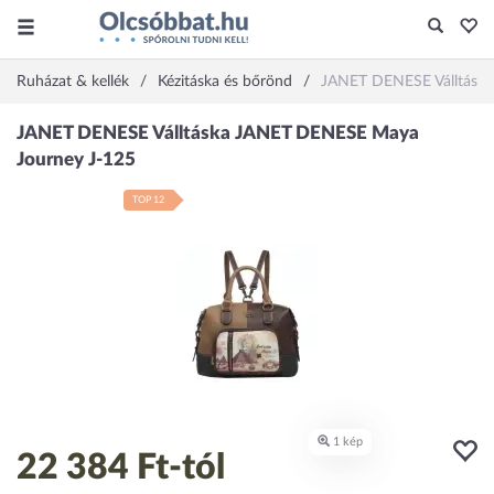
Ruházat & kellék
Kézitáska és bőrönd
JANET DENESE Válltásk
TOP 12
22 384 Ft
-tól