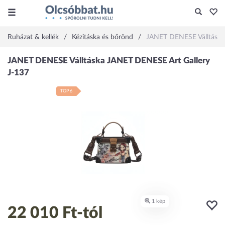
Ruházat & kellék
Kézitáska és bőrönd
JANET DENESE Válltáska
TOP 6
22 010 Ft
-tól