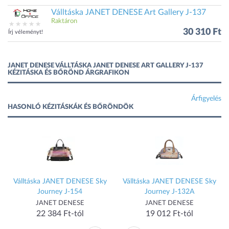
Válltáska JANET DENESE Art Gallery J-137
Raktáron
30 310 Ft
Írj véleményt!
JANET DENESE VÁLLTÁSKA JANET DENESE ART GALLERY J-137
KÉZITÁSKA ÉS BŐRÖND ÁRGRAFIKON
Árfigyelés
HASONLÓ KÉZITÁSKÁK ÉS BŐRÖNDÖK
a
Válltáska JANET DENESE Sky
Válltáska JANET DENESE Sky
Journey J-154
Journey J-132A
JANET DENESE
JANET DENESE
22 384 Ft-tól
19 012 Ft-tól