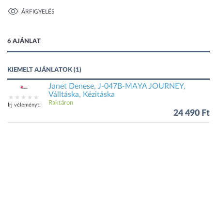
ÁRFIGYELÉS
1 kép
6 AJÁNLAT
KIEMELT AJÁNLATOK (1)
Janet Denese, J-047B-MAYA JOURNEY,
Válltáska, Kézitáska
Raktáron
Írj véleményt!
24 490 Ft