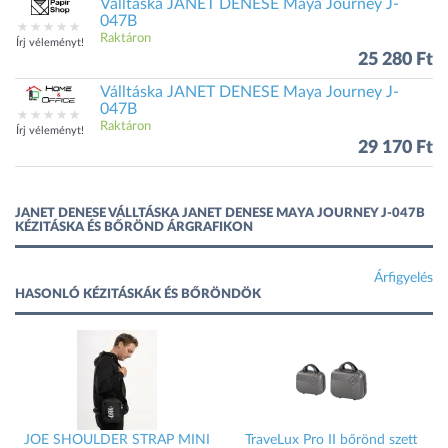
Válltáska JANET DENESE Maya Journey J-
047B
Raktáron
Írj véleményt!
25 280 Ft
Válltáska JANET DENESE Maya Journey J-
047B
Raktáron
Írj véleményt!
29 170 Ft
JANET DENESE VÁLLTÁSKA JANET DENESE MAYA JOURNEY J-047B
KÉZITÁSKA ÉS BŐRÖND ÁRGRAFIKON
Árfigyelés
HASONLÓ KÉZITÁSKÁK ÉS BŐRÖNDÖK
-
JOE SHOULDER STRAP MINI
TraveLux Pro II bőrönd szett