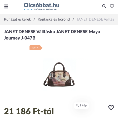
Ruházat & kellék
Kézitáska és bőrönd
JANET DENESE Válltásk
TOP 9
21 186 Ft
-tól