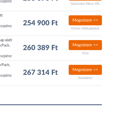
észpénz
Gázmodul-Weisz Kft.
tt
Megnézem >>
254 900 Ft
észpénz
Online Márkaboltok
ap alatt
Megnézem >>
ckPack,
260 389 Ft
iPon
észpénz
ckPack,
Megnézem >>
267 314 Ft
észpénz
Kontaktor