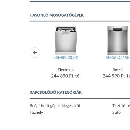
HASONLÓ MOSOGATÓGÉPEK
FFB53937ZM
ESM89300SX
SMS6ECI15E
AEG
Electrolux
Bosch
212 990 Ft-tól
244 890 Ft-tól
244 990 Ft-t
KAPCSOLÓDÓ KATEGÓRIÁK
Beépíthető gépek kiegészítői
Tisztító- é
Tűzhely
Sütő