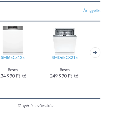
Árfigyelés
SMI6ECS12E
SMD6ECX21E
FSE74557P
Bosch
Bosch
AEG
234 990 Ft-tól
249 990 Ft-tól
224 990 Ft-tó
Tányér és evőeszköz