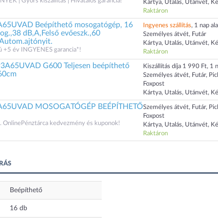
 | Gyors kiszállítás | Hivatalos garancia!
Kártya, Utalás, Utánvét, K
Raktáron
65UVAD Beépíthető mosogatógép, 16
Ingyenes szállítás
, 1 nap ala
prog.,38 dB,A,Felső evőeszk.,60
Személyes átvét, Futár
 Autom.ajtónyit.
Kártya, Utalás, Utánvét, K
zú +5 év INGYENES garancia*!
Raktáron
A65UVAD G600 Teljesen beépíthető
Kiszállítás díja 1 990 Ft, 1 n
 60cm
Személyes átvét, Futár, Pi
Foxpost
Kártya, Utalás, Utánvét, K
3A65UVAD MOSOGATÓGÉP BEÉPÍTHETŐ
Személyes átvét, Futár, Pi
Foxpost
 OnlinePénztárca kedvezmény és kuponok!
Kártya, Utalás, Utánvét, K
Raktáron
RÁS
Beépíthető
16
db