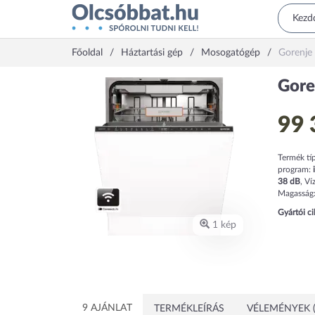
Főoldal
Háztartási gép
Mosogatógép
Gorenj
Gor
99 
Termék tí
program:
38
dB
,
Ví
Magasság
Gyártói c
1 kép
9 AJÁNLAT
TERMÉKLEÍRÁS
VÉLEMÉNYEK (