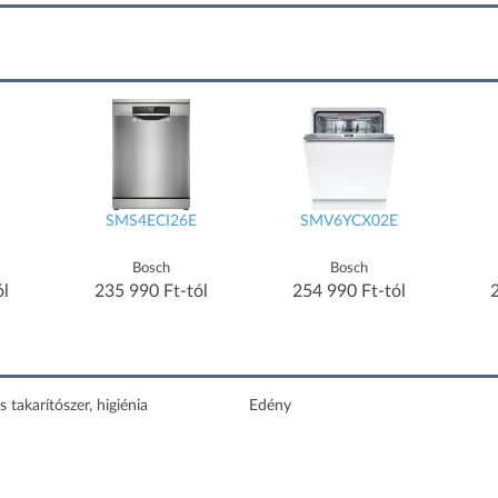
SMS4ECI26E
SMV6YCX02E
Bosch
Bosch
ól
235 990 Ft-tól
254 990 Ft-tól
s takarítószer, higiénia
Edény