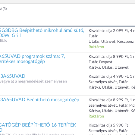
st
(3)
G3DBG Beépíthető mikrohullámú sütő,
Kiszállítás díja 2 099 Ft, 4 n
800W, Grill
Futár
ítás
Utalás, Utánvét, Készpénz
Raktáron
A65UVAD programok száma: 7,
Kiszállítás díja 8 990 Ft, 1 n
terítékes mosogatógép
Futár, Foxpost
Kártya, Utalás, Utánvét
93A65UVAD
Kiszállítás díja 4 990 Ft, 1 n
s vegye át a megrendelését személyesen
Személyes átvét, Futár
Kártya, Utalás, Utánvét, K
A65UVAD Beépíthető mosogatógép
Kiszállítás díja 8 999 Ft, 1 n
Személyes átvét, Futár, Pi
Kártya, Utalás, Utánvét, K
Raktáron
GATÓGÉP BEÉPÍTHETŐ 16 TERÍTÉK
Kiszállítás díja 5 990 Ft
D
Személyes átvét, Futár