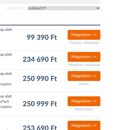
RENDEZÉS /
ap alatt
Megnézem >>
99 390 Ft
Pepita.hu Webáruház
ap alatt
Megnézem >>
234 690 Ft
MegaPlace webáruház
ap alatt
Megnézem >>
250 990 Ft
észpénz
Alza.hu
ap alatt
Megnézem >>
ckPack
250 999 Ft
észpénz
Media Markt
Megnézem >>
253 690 Ft