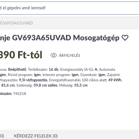
e GV693A65UVAD
enje GV693A65UVAD Mosogatógép
390 Ft
-tól
ÁRFIGYELÉS
pusa:
Beépíthető
,
Terítékszám:
16
db
,
Energiaosztály (A-G):
A
,
Automata
igen
,
Rövid program:
igen
,
Intenzív program:
igen
,
Gyerekzár:
igen
,
Zajszint:
zfogyasztás:
9,5
l
vízfogyasztás
,
Energiafelhasználás 100 ciklus alatt:
49
kWh
,
:
81,6
cm
,
Szélesség:
59,8
cm
széles
,
Mélység:
55,5
cm
ikkszám:
745218
0)
KÉRDEZZ-FELELEK (0)