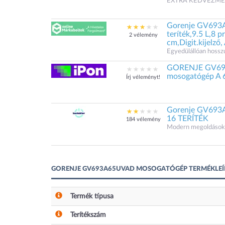
EXTRA KEDVEZMÉNYEK
Gorenje GV693A
teríték,9.5 L,8 
2 vélemény
cm,Digit.kijelző,
Egyedülállóan hoss
GORENJE GV693
mosogatógép A
Írj véleményt!
Gorenje GV69
16 TERÍTÉK
184 vélemény
Modern megoldások.
GORENJE GV693A65UVAD MOSOGATÓGÉP TERMÉKLEÍ
Termék típusa
Terítékszám