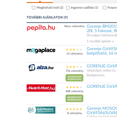
Megbízható bolt
(2)
Ingyenes szállítás
(1)
Foxpo
TOVÁBBI AJÁNLATOK (9)
Gorenje BM201S
Nincs vélemény
20l, 5 fokozat, 
Országos házhozszáll
1 további ajánlat
Gorenje GV693
beépíthető, 16 
13 vélemény
GORENJE GV6
Vásároljon online é
716 vélemény
Budapesten.
GORENJE GV693
408 vélemény
Gorenje MOSO
GV693A65UVA
8 vélemény