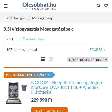
Háztartási gép
Mosogatógép
9,5l vízfogyasztás Mosogatógépek
9,5 l
Összes törlése
107 termék, 1. oldal
SZŰRÉS +
PARTNERÜNK KIEMELT AJÁNLATA
NODOR - Beépíthető mosogatógép
NorCare DW-4611 I SL + Ajándék
Hűtőtáska
229 990 Ft
TOVÁBB AZ ÜZLETBE