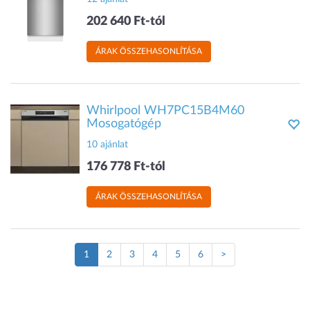
202 640 Ft-tól
ÁRAK ÖSSZEHASONLÍTÁSA
Whirlpool WH7PC15B4M60
Mosogatógép
10 ajánlat
176 778 Ft-tól
ÁRAK ÖSSZEHASONLÍTÁSA
(Jelenlegi
1
2
3
4
5
6
>
oldal)