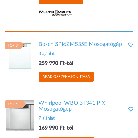
Bosch SPI6ZMS35E Mosogatógép
TOP 3
3 ajánlat
259 990 Ft-tól
ÁRAK ÖSSZEHASONLÍTÁSA
Whirlpool WBO 3T341 P X
TOP 10
Mosogatógép
7 ajánlat
169 990 Ft-tól