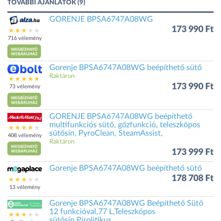
TOVÁBBI AJÁNLATOK (9)
GORENJE BPSA6747A08WG
173 990 Ft
716 vélemény
Gorenje BPSA6747A08WG beépíthető sütő
Raktáron
173 990 Ft
73 vélemény
GORENJE BPSA6747A08WG beépíthető
multifunkciós sütő, gőzfunkció, teleszkópos
sütősín, PyroClean, SteamAssist,
408 vélemény
Raktáron
173 999 Ft
Gorenje BPSA6747A08WG beépíthető sütő
178 708 Ft
13 vélemény
Gorenje BPSA6747A08WG Beépíthető Sütő
12 funkcióval,77 L,Teleszkópos
sütősín,Pirolitikus