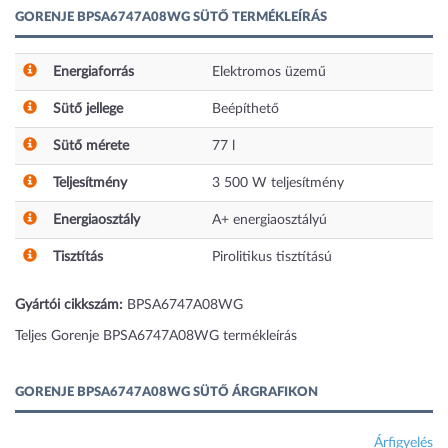
GORENJE BPSA6747A08WG SÜTŐ TERMÉKLEÍRÁS
Energiaforrás
Elektromos üzemű
Sütő jellege
Beépíthető
Sütő mérete
77
l
Teljesítmény
3 500
W
teljesítmény
Energiaosztály
A+ energiaosztályú
Tisztítás
Pirolitikus tisztítású
Gyártói cikkszám:
BPSA6747A08WG
Teljes Gorenje BPSA6747A08WG termékleírás
GORENJE BPSA6747A08WG SÜTŐ ÁRGRAFIKON
Árfigyelés