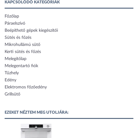
KAPCSOLÓDÓ KATEGÓRIÁK
Főzőlap
Páraelszívó
Beépíthető gépek kiegészítői
Sütés és főzés
Mikrohullámú sütő
Kerti sütés és főzés
Melegítőlap
Melegentartó fiók
Tűzhely
Edény
Elektromos főzőedény
Grillsütő
EZEKET NÉZTEM MEG UTOLJÁRA: