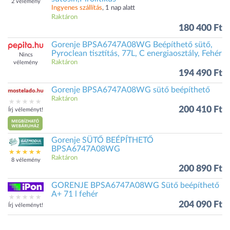
2 vélemény
Ingyenes szállítás
, 1 nap alatt
Raktáron
180 400 Ft
Gorenje BPSA6747A08WG Beépíthető sütő,
Pyroclean tisztítás, 77L, C energiaosztály, Fehér
Nincs
Raktáron
vélemény
194 490 Ft
Gorenje BPSA6747A08WG sütő beépíthető
Raktáron
200 410 Ft
Írj véleményt!
Gorenje SÜTŐ BEÉPÍTHETŐ
BPSA6747A08WG
Raktáron
8 vélemény
200 890 Ft
GORENJE BPSA6747A08WG Sütő beépíthető
A+ 71 l fehér
204 090 Ft
Írj véleményt!